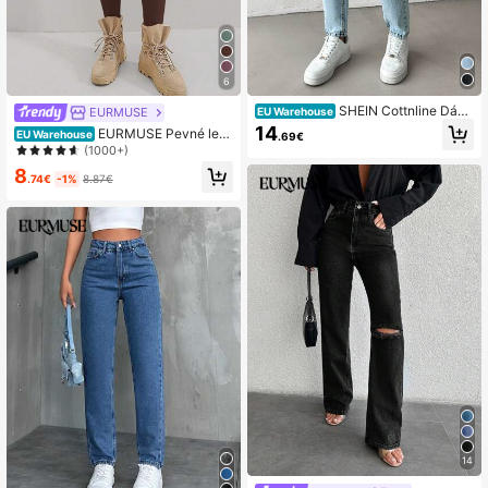
6
SHEIN Cottnline Dám
EURMUSE
EU Warehouse
ske zúžené džínsy
14
EURMUSE Pevné legí
EU Warehouse
.69€
ny so širokým pásom
(1000+)
8
.74€
-1%
8.87€
14