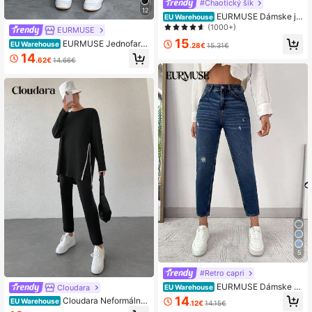
#Chaotický šik
12
EURMUSE Dámske je
EU Warehouse
dnofarebné rovné džínsy s efektom
(1000+)
EURMUSE
opotrebovania
15
EURMUSE Jednofare
EU Warehouse
.28€
15.31€
bné džínsy s rovnými nohami
14
.62€
14.66€
5
#Retro capri
EURMUSE Dámske k
Cloudara
EU Warehouse
užeľové džínsy s fúzom s fúzom pr
14
Cloudara Neformálne
EU Warehouse
.12€
14.15€
e mačky
farebné blokové tričko s dlhým ruká