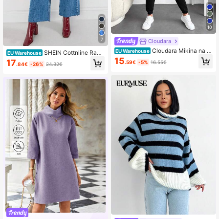
10
7
Cloudara
Cloudara Mikina na zi
EU Warehouse
SHEIN Cottnline Raw
EU Warehouse
ps a bočné tepláky s chlopňou
Edge Wide Leg Jeans
15
17
.59€
-5%
16.55€
.84€
-26%
24.32€