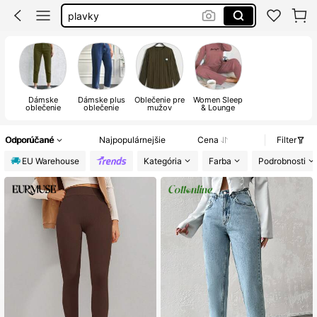
samsung galaxy a17
squishy
cherry saty
Dámske
Dámske plus
Oblečenie pre
Women Sleep
oblečenie
oblečenie
mužov
& Lounge
Odporúčané
Najpopulárnejšie
Cena
Filter
EU Warehouse
Kategória
Farba
Podrobnosti