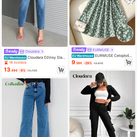
EURMUSE
Cloudara
EURMUSE Celoplošn
EU Warehouse
Cloudara Džínsy Slan
EU Warehouse
é ohlávkové šaty s kvetinovou potl
9
t Pocket Mom Fit
18 zostáva
.59€
-29%
13.61€
ačou
13
.49€
-8%
14.75€