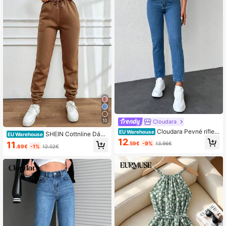
10
Cloudara
Cloudara Pevné rifle n
EU Warehouse
SHEIN Cottnline Dám
EU Warehouse
a zips
12
ske joggery so sťahovacou šnúrkou
11
.59€
-9%
13.96€
.89€
-1%
12.02€