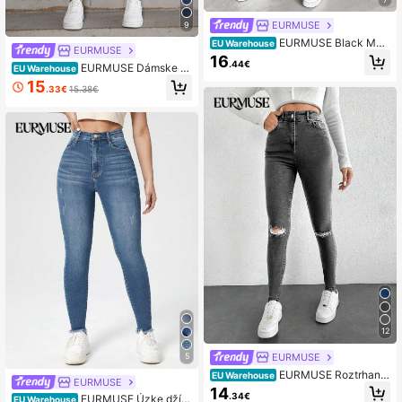
EURMUSE
9
EURMUSE Black Mo
EU Warehouse
EURMUSE
m Stiches Washed Jeans
16
.44€
EURMUSE Dámske ši
EU Warehouse
kmé vreckové zúžené džínsy
15
.33€
15.38€
12
EURMUSE
5
EURMUSE Roztrhané
EU Warehouse
EURMUSE
úzke džínsy s vysokým pásom
14
.34€
EURMUSE Úzke džín
EU Warehouse