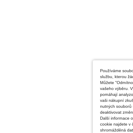
Používáme soubor
službu, kterou ž
Můžete "Odmítnout
vašeho výběru. V
pomáhají analyzo
vaši nákupní zku
nutných souborů 
deaktivovat změn
Další informace 
cookie najdete v 
shromážděná data