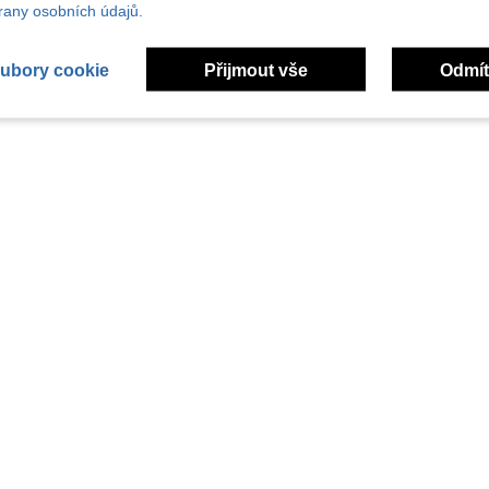
any osobních údajů.
ubory cookie
Přijmout vše
Odmít