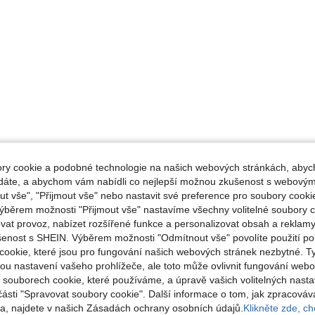
y cookie a podobné technologie na našich webových stránkách, abyc
ádáte, a abychom vám nabídli co nejlepší možnou zkušenost s webovým
 vše", "Přijmout vše" nebo nastavit své preference pro soubory cookie
ýběrem možnosti "Přijmout vše" nastavíme všechny volitelné soubory c
vat provoz, nabízet rozšířené funkce a personalizovat obsah a reklamy
šenost s SHEIN. Výběrem možnosti "Odmítnout vše" povolíte použití p
cookie, které jsou pro fungování našich webových stránek nezbytné. T
ou nastavení vašeho prohlížeče, ale toto může ovlivnit fungování webo
o souborech cookie, které používáme, a úpravě vašich volitelných nast
části "Spravovat soubory cookie". Další informace o tom, jak zpracová
, najdete v našich Zásadách ochrany osobních údajů.
Klikněte zde, chc