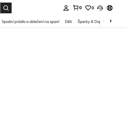
0
0
dání. Press Enter to select.
Spodní prádlo a oblečení na spaní
Děti
Šperky A Doplňky
Krása a