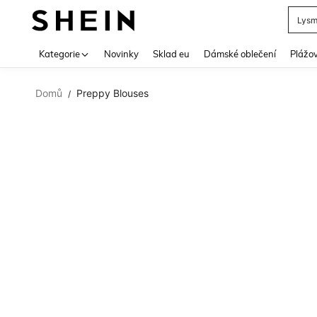
Lys
Use up 
Kategorie
Novinky
Sklad eu
Dámské oblečení
Plážov
Domů
Preppy Blouses
/