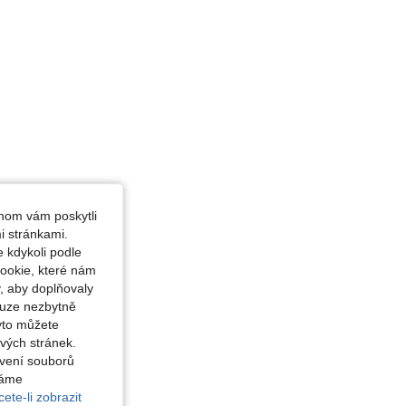
hom vám poskytli
i stránkami.
 kdykoli podle
ookie, které nám
, aby doplňovaly
ouze nezbytně
yto můžete
vých stránek.
avení souborů
váme
ete-li zobrazit