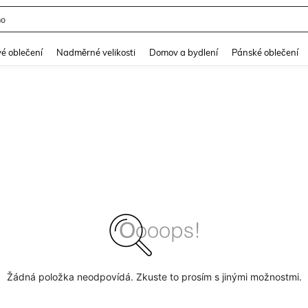
mo
and down arrow keys to navigate search Nedávno hledané and Objevování při hle
é oblečení
Nadměrné velikosti
Domov a bydlení
Pánské oblečení
Žádná položka neodpovídá. Zkuste to prosím s jinými možnostmi.