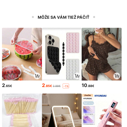
MÔŽE SA VÁM TIEŽ PÁČIŤ
2
2
10
.65€
.85€
.88€
2.88€
-1%