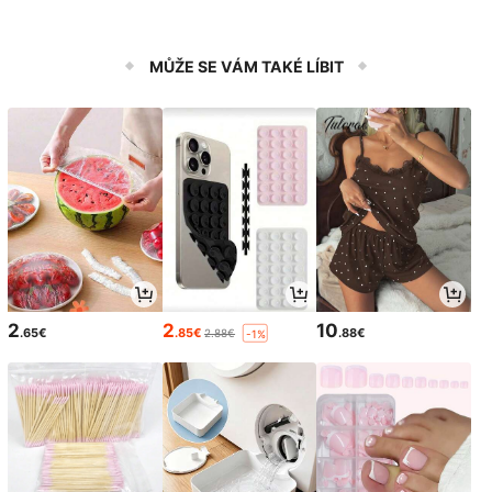
MŮŽE SE VÁM TAKÉ LÍBIT
2
2
10
.65€
.85€
.88€
2.88€
-1%