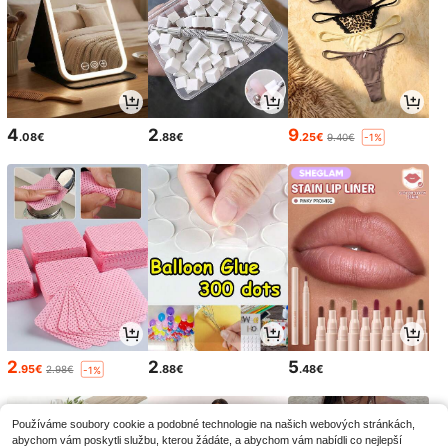
4
2
9
.08€
.88€
.25€
9.40€
-1%
2
2
5
.95€
.88€
.48€
2.98€
-1%
Používáme soubory cookie a podobné technologie na našich webových stránkách,
abychom vám poskytli službu, kterou žádáte, a abychom vám nabídli co nejlepší