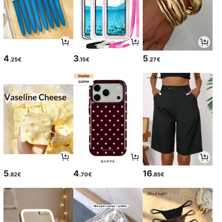
4
3
5
.25€
.15€
.27€
5
4
16
.82€
.70€
.85€