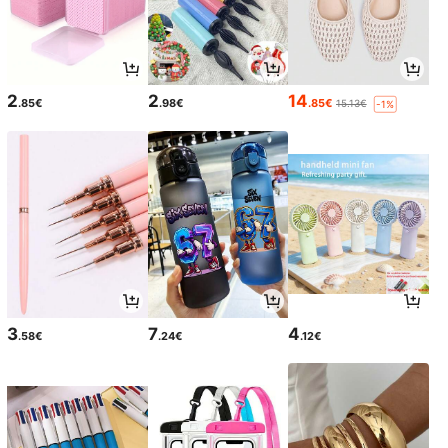
2
2
14
.85€
.98€
.85€
15.13€
-1%
3
7
4
.58€
.24€
.12€