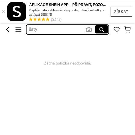
bikiny set
APLIKACE SHEIN APP – PŘIPRAVIT, POZOR, STYL!
×
plavky
Najděte další exkluzivní slevy a doplňkové nabídky v
ZÍSKAT
aplikaci SHEIN!
šaty
(5,142)
plavky damske
dámské šaty letní
bikiny set
plavky
Žádná položka neodpovídá.