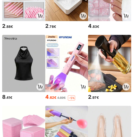
2
2
4
.88€
.78€
.83€
8
4
2
.41€
.62€
.97€
4.89€
-5%