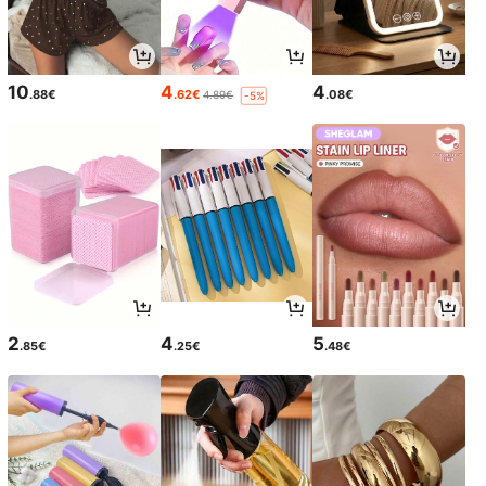
10
4
4
.88€
.62€
.08€
4.89€
-5%
2
4
5
.85€
.25€
.48€