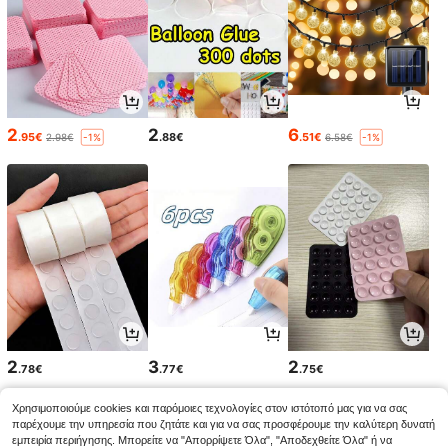
2
2
6
.95€
.88€
.51€
2.98€
6.58€
-1%
-1%
2
3
2
.78€
.77€
.75€
Χρησιμοποιούμε cookies και παρόμοιες τεχνολογίες στον ιστότοπό μας για να σας
παρέχουμε την υπηρεσία που ζητάτε και για να σας προσφέρουμε την καλύτερη δυνατή
εμπειρία περιήγησης. Μπορείτε να "Απορρίψετε Όλα", "Αποδεχθείτε Όλα" ή να