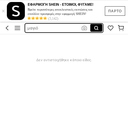
sqiushy
ΕΦΑΡΜΟΓΗ SHEIN - ΕΤΟΙΜΟΙ, ΦΥΓΑΜΕ!
×
μαγιο γυναικιο
Βρείτε περισσότερες αποκλειστικές εκπτώσεις και
ΠΑΡΤΟ
επιπλέον προσφορές στην εφαρμογή SHEIN!
φορεματα για γαμο
(5,142)
μαγιό
μαγιο γυναικεια
sqiushy
μαγιο γυναικιο
Δεν αντιστοιχήθηκε κάποιο είδος.