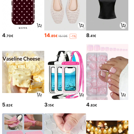
4
14
8
.70€
.85€
.41€
15.13€
-1%
5
3
4
.82€
.15€
.83€