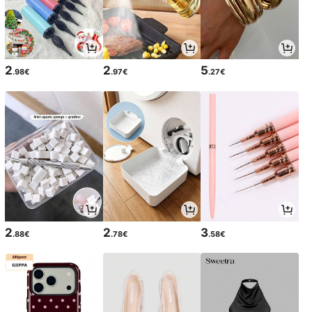
2
2
5
.98€
.97€
.27€
2
2
3
.88€
.78€
.58€