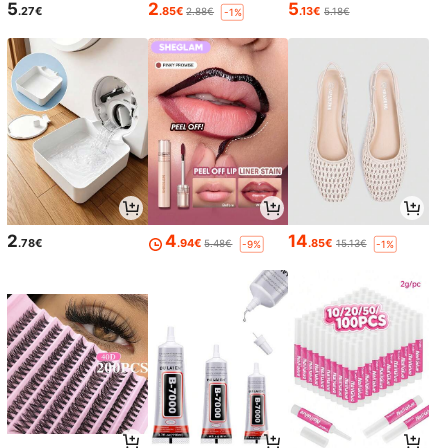
5
2
5
.27€
.85€
.13€
2.88€
5.18€
-1%
2
4
14
.78€
.94€
.85€
5.48€
15.13€
-9%
-1%