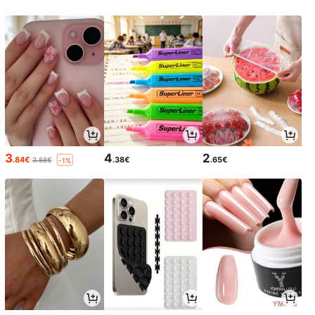
3
4
2
.84€
.38€
.65€
3.88€
-1%