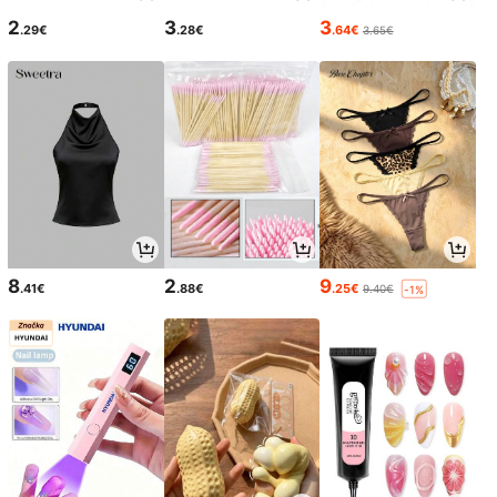
2
3
3
.29€
.28€
.64€
3.65€
8
2
9
.41€
.88€
.25€
9.40€
-1%