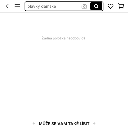
plavky damske
dámské šaty letní
bikiny set
plavky
Žádná položka neodpovídá.
MŮŽE SE VÁM TAKÉ LÍBIT