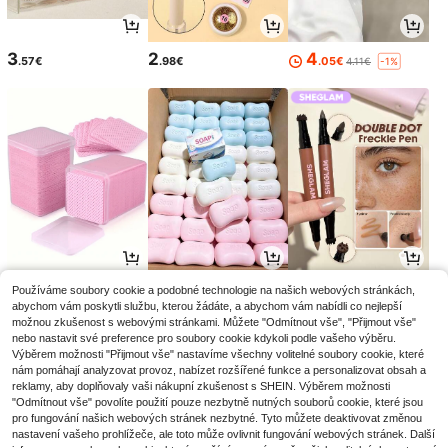
3
2
4
.57€
.98€
.05€
4.11€
-1%
2
2
5
Používáme soubory cookie a podobné technologie na našich webových stránkách,
.85€
.75€
.88€
abychom vám poskytli službu, kterou žádáte, a abychom vám nabídli co nejlepší
možnou zkušenost s webovými stránkami. Můžete "Odmítnout vše", "Přijmout vše"
nebo nastavit své preference pro soubory cookie kdykoli podle vašeho výběru.
Výběrem možnosti "Přijmout vše" nastavíme všechny volitelné soubory cookie, které
nám pomáhají analyzovat provoz, nabízet rozšířené funkce a personalizovat obsah a
reklamy, aby doplňovaly vaši nákupní zkušenost s SHEIN. Výběrem možnosti
"Odmítnout vše" povolíte použití pouze nezbytně nutných souborů cookie, které jsou
pro fungování našich webových stránek nezbytné. Tyto můžete deaktivovat změnou
nastavení vašeho prohlížeče, ale toto může ovlivnit fungování webových stránek. Další