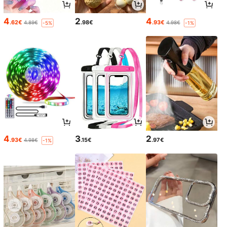
4
2
4
.62€
.98€
.93€
4.89€
4.98€
-5%
-1%
4
3
2
.93€
.15€
.97€
4.98€
-1%