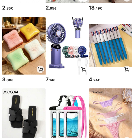
2
2
18
.85€
.95€
.49€
3
7
4
.08€
.14€
.24€