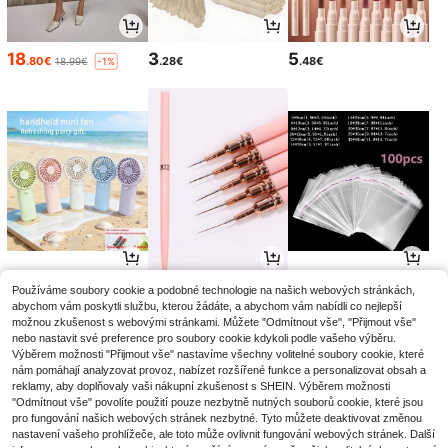
18
3
5
.80€
.28€
.48€
18.99€
-1%
4
3
2
Používáme soubory cookie a podobné technologie na našich webových stránkách,
.12€
.54€
.95€
3.58€
2.98€
-1%
-1%
abychom vám poskytli službu, kterou žádáte, a abychom vám nabídli co nejlepší
možnou zkušenost s webovými stránkami. Můžete "Odmítnout vše", "Přijmout vše"
nebo nastavit své preference pro soubory cookie kdykoli podle vašeho výběru.
Výběrem možnosti "Přijmout vše" nastavíme všechny volitelné soubory cookie, které
nám pomáhají analyzovat provoz, nabízet rozšířené funkce a personalizovat obsah a
reklamy, aby doplňovaly vaši nákupní zkušenost s SHEIN. Výběrem možnosti
"Odmítnout vše" povolíte použití pouze nezbytně nutných souborů cookie, které jsou
pro fungování našich webových stránek nezbytné. Tyto můžete deaktivovat změnou
nastavení vašeho prohlížeče, ale toto může ovlivnit fungování webových stránek. Další