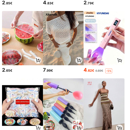
2
4
2
.85€
.83€
.79€
2
7
4
.65€
.99€
.62€
4.89€
-5%