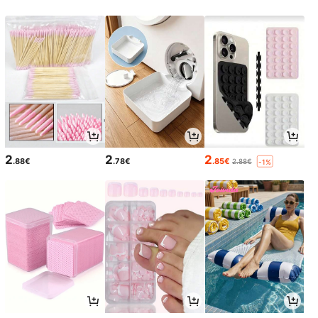
2
2
2
.88€
.78€
.85€
2.88€
-1%