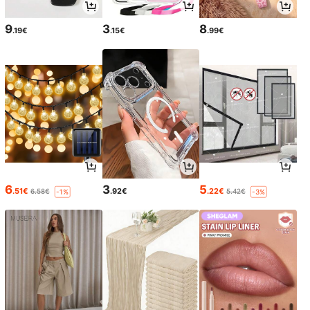
9
3
8
.19€
.15€
.99€
6
3
5
.51€
.92€
.22€
6.58€
5.42€
-1%
-3%