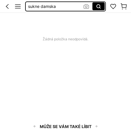
sukne damska
skirt
dlouhá sukně
sukně
Žádná položka neodpovídá.
MŮŽE SE VÁM TAKÉ LÍBIT