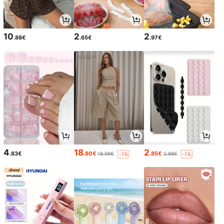
10
2
2
.88€
.65€
.97€
4
18
2
.83€
.80€
.85€
18.99€
2.88€
-1%
-1%