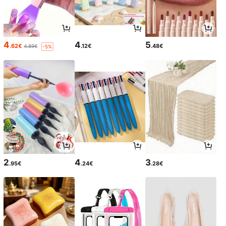
4
4
5
.62€
.12€
.48€
4.89€
-5%
2
4
3
.95€
.24€
.28€