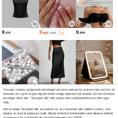
8
3
9
.41€
.84€
.49€
3.88€
-1%
Vi bruger cookies og lignende teknologier på vores website for at levere den service, du
2
13
4
.88€
.85€
.08€
anmoder om, og for at give dig den bedst mulige oplevelse på website. Du kan til enhver
13.99€
-1%
tid vælge “Afvis alle”, “Accepter alle” eller angive dine cookiepræferencer efter eget
valg.
Ved at vælge “Accepter alle” accepterer du, at vi anvender alle valgfrie cookies, som
hjælper os med at analysere trafik, tilbyde forbedret funktionalitet samt tilpasse indhold
og annoncer for at forbedre din shoppingoplevelse hos SHEIN.