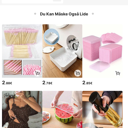
ferie, påske, til afslappet strandstil, t
rt Sko Universitetssko Nytårsferie T
il jul, strandoutfit, klipklappere
il Afslappet Strandstil
Du Kan Måske Også Lide
2
2
2
.88€
.78€
.85€