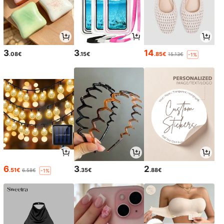
3
3
14
.08€
.15€
.85€
15.13€
-1%
6
3
2
.51€
.35€
.88€
6.58€
-1%