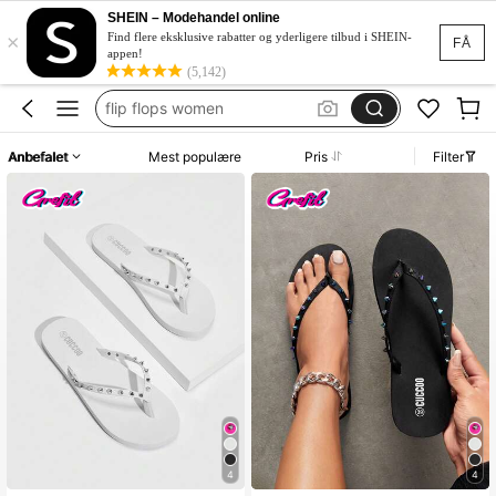
sandals women
SHEIN – Modehandel online
×
klipklapper dame
Find flere eksklusive rabatter og yderligere tilbud i SHEIN-
FÅ
appen!
havaianas flipflops
(5,142)
flip flops women
havianas flip flops
Anbefalet
Mest populære
Pris
Filter
sandals women
klipklapper dame
4
4