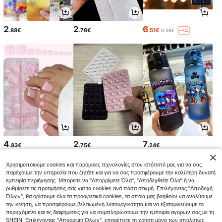
2
2
6
.88€
.78€
.51€
6.58€
-1%
4
2
7
.83€
.75€
.24€
Χρησιμοποιούμε cookies και παρόμοιες τεχνολογίες στον ιστότοπό μας για να σας
παρέχουμε την υπηρεσία που ζητάτε και για να σας προσφέρουμε την καλύτερη δυνατή
εμπειρία περιήγησης. Μπορείτε να "Απορρίψετε Όλα", "Αποδεχθείτε Όλα" ή να
ρυθμίσετε τις προτιμήσεις σας για τα cookies ανά πάσα στιγμή. Επιλέγοντας "Αποδοχή
Όλων", θα ορίσουμε όλα τα προαιρετικά cookies, τα οποία μας βοηθούν να αναλύουμε
την κίνηση, να προσφέρουμε βελτιωμένη λειτουργικότητα και να εξατομικεύουμε το
περιεχόμενο και τις διαφημίσεις για να συμπληρώσουμε την εμπειρία αγορών σας με τη
SHEIN. Επιλέγοντας "Απόρριψη Όλων", επιτρέπετε τη χρήση μόνο των απολύτως