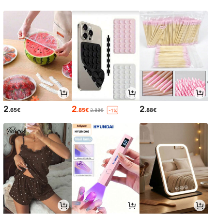
2
2
2
.65€
.85€
.88€
2.88€
-1%