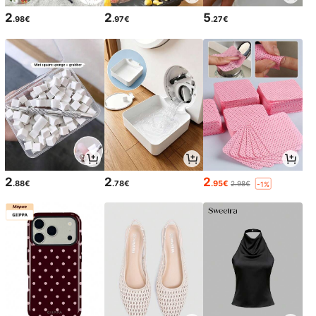
2
2
5
.98€
.97€
.27€
2
2
2
.88€
.78€
.95€
2.98€
-1%