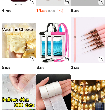
4
14
8
.70€
.85€
.41€
15.13€
-1%
5
3
3
.82€
.15€
.58€