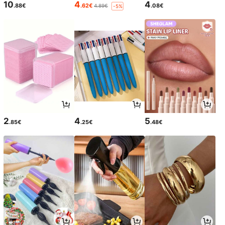
10
4
4
.88€
.62€
.08€
4.89€
-5%
2
4
5
.85€
.25€
.48€