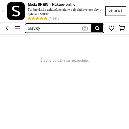
squishy
Móda SHEIN – Nákupy online
×
cherry saty
Nájdite ďalšie exkluzívne zľavy a doplnkové ponuky v
ZÍSKAŤ
aplikácii SHEIN!
letne šaty xxl
(5,142)
plavky
samsung galaxy a17
squishy
cherry saty
Žiadna položka sa nezhoduje.