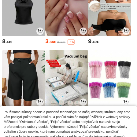
8
3
9
.41€
.84€
.49€
3.88€
-1%
16
3
2
Používame súbory cookie a podobné technológie na našej webovej stránke, aby sme
.85€
.76€
.85€
3.86€
2.88€
-2%
-1%
vám poskytli požadovanú službu a ponúkli vám čo najlepší zážitok z webovej stránky.
Môžete si "Odmietnuť všetko", "Prijať všetko" alebo kedykoľvek nastaviť svoje
preferencie pre súbory cookie. Výberom možnosti "Prijať všetko" nastavíme všetky
voliteľné súbory cookie, ktoré nám pomáhajú analyzovať prevádzku, ponúkať
rozšírené funkcie a personalizovať obsah a reklamy, čím doplníme vašu nákupnú