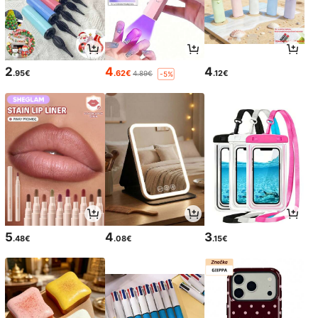
2
4
4
.95€
.62€
.12€
4.89€
-5%
5
4
3
.48€
.08€
.15€