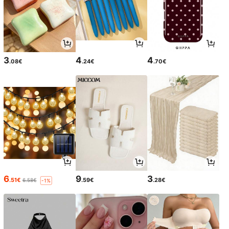
3
4
4
.08€
.24€
.70€
6
9
3
.51€
.59€
.28€
6.58€
-1%