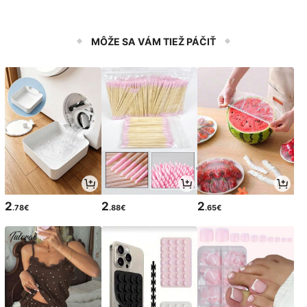
MÔŽE SA VÁM TIEŽ PÁČIŤ
2
2
2
.78€
.88€
.65€