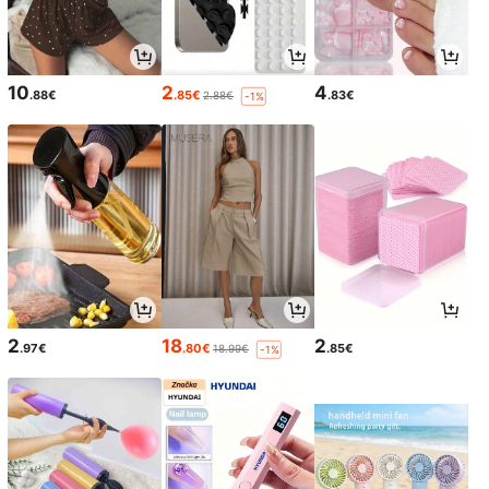
10
2
4
.88€
.85€
.83€
2.88€
-1%
2
18
2
.97€
.80€
.85€
18.99€
-1%