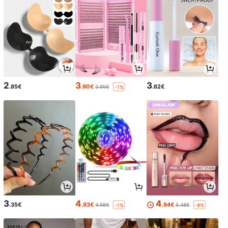
2
3
3
.85€
.90€
.62€
3.95€
-1%
3
4
4
.35€
.93€
.94€
4.98€
5.48€
-1%
-9%