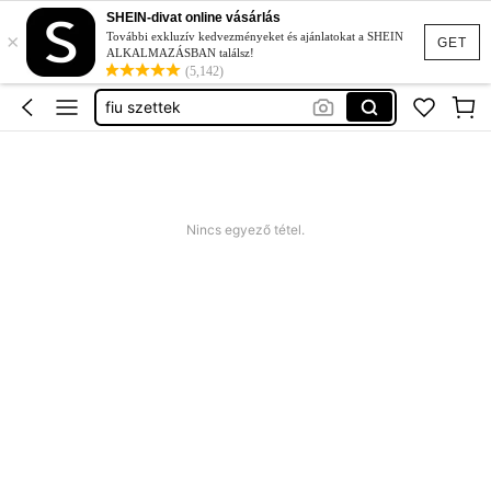
koszorúslány ruha
SHEIN-divat online vásárlás
×
További exkluzív kedvezményeket és ajánlatokat a SHEIN
pulcsi
GET
ALKALMAZÁSBAN találsz!
(5,142)
fiu szettek
papucs
lány alkalmi ruha
koszorúslány ruha
pulcsi
Nincs egyező tétel.