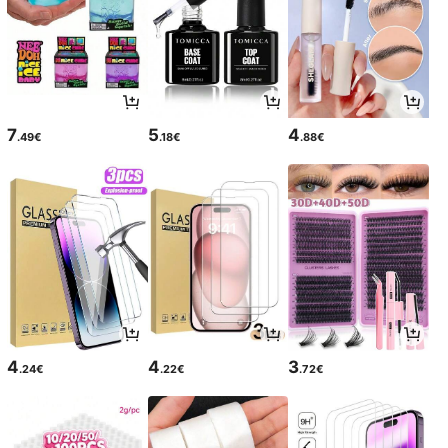
7
5
4
.49€
.18€
.88€
4
4
3
.24€
.22€
.72€