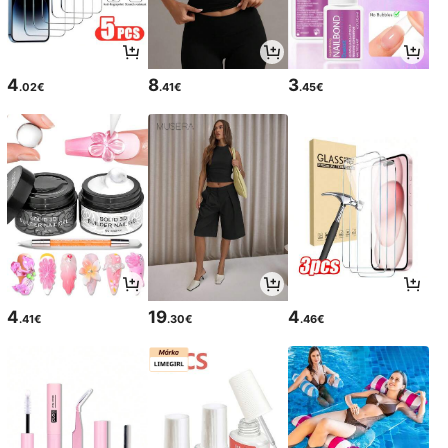
4
8
3
.02€
.41€
.45€
4
19
4
.41€
.30€
.46€