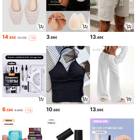
14
3
13
.85€
.88€
.49€
15.13€
-1%
6
10
13
.58€
.88€
.99€
6.68€
-1%