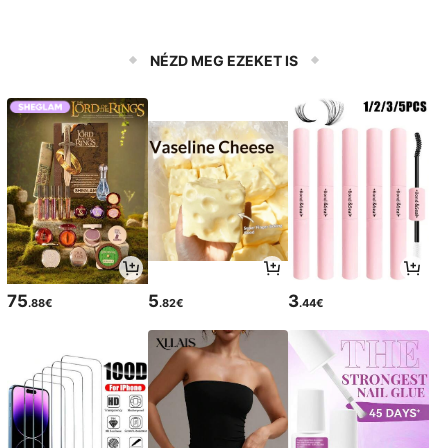
NÉZD MEG EZEKET IS
75
5
3
.88€
.82€
.44€