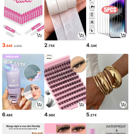
3
2
4
.64€
.75€
.34€
3.65€
6
4
5
.48€
.98€
.27€