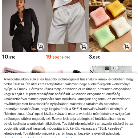
10
19
3
.81€
.30€
.08€
19.49€
A weboldalunkon sütiket és hasonló technológiákat használunk annak érdekében, hogy
biztosítsuk az Ön által kért szolgáltatást, valamint, hogy a lehető legjobb webélményt
nyújtsuk Önnek. Bármikor választhatja a "Minden elutasítása", a "Minden elfogadása"
vagy a saját süti preferenciájának beállítását. A "Minden elfogadása" lehetőség
kiválasztásával minden opcionális sütit beállítunk, amelyek segítenek az elemzésben,
továbbfejlesztett funkcionalitás nyújtásában, valamint a tartalom és hirdetések
személyre szabásában, hogy kiegészítsük a SHEIN-nel való vásárlási élményét. A
"Minden elutasítása" opció kiválasztásával csak a weboldal működéséhez szigorúan
szükséges sütiket engedélyezi. Ezeket letilthatja a böngésző beállításaiban, de ez
befolyásolhatja a weboldal működését. További információkért a használt sütikről és az
4
3
3
opcionális süti beállításainak módosításáról, kérjük, válassza a "Sütik kezelése"
.08€
.84€
.69€
4.09€
3.88€
-1%
lehetőséget. További információkért arról, hogyan kezeljük a gyűjtött adatokat,