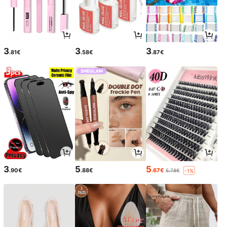
3
3
3
.81€
.58€
.87€
3
5
5
.90€
.88€
.67€
5.78€
-1%