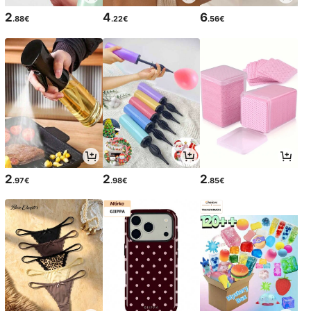
2
4
6
.88€
.22€
.56€
2
2
2
.97€
.98€
.85€