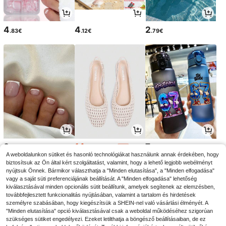
4
4
2
.83€
.12€
.79€
3
14
7
.45€
.85€
.24€
15.13€
-1%
A weboldalunkon sütiket és hasonló technológiákat használunk annak érdekében, hogy
biztosítsuk az Ön által kért szolgáltatást, valamint, hogy a lehető legjobb webélményt
nyújtsuk Önnek. Bármikor választhatja a "Minden elutasítása", a "Minden elfogadása"
vagy a saját süti preferenciájának beállítását. A "Minden elfogadása" lehetőség
kiválasztásával minden opcionális sütit beállítunk, amelyek segítenek az elemzésben,
továbbfejlesztett funkcionalitás nyújtásában, valamint a tartalom és hirdetések
személyre szabásában, hogy kiegészítsük a SHEIN-nel való vásárlási élményét. A
"Minden elutasítása" opció kiválasztásával csak a weboldal működéséhez szigorúan
szükséges sütiket engedélyezi. Ezeket letilthatja a böngésző beállításaiban, de ez