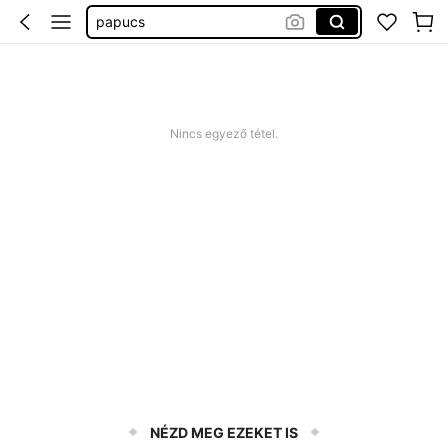
papucs
lány alkalmi ruha
nadrág
pulcsi
Nincs egyező tétel.
NÉZD MEG EZEKET IS