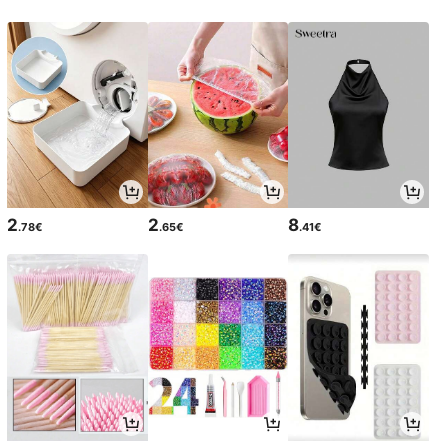
2
2
8
.78€
.65€
.41€