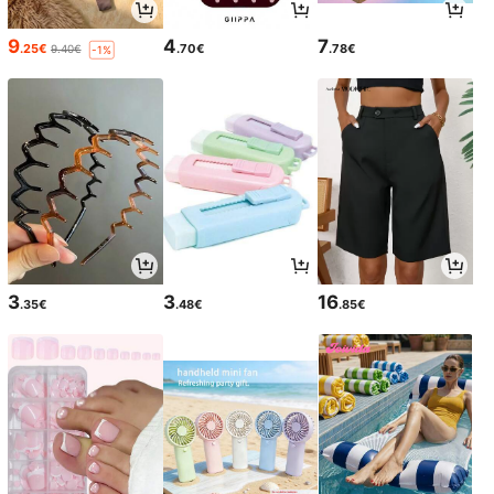
9
4
7
.25€
.70€
.78€
9.40€
-1%
3
3
16
.35€
.48€
.85€