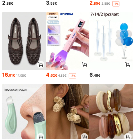
2
3
2
.88€
.58€
.85€
2.88€
-1%
16
4
6
.91€
.62€
.48€
17.08€
4.89€
-5%