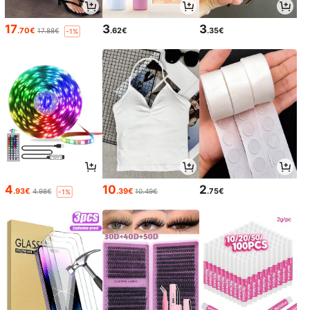
17
3
3
.70€
.62€
.35€
17.88€
-1%
4
10
2
.93€
.39€
.75€
4.98€
10.49€
-1%