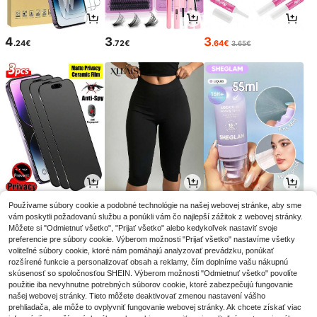
4
3
3
.24€
.72€
.64€
3.65€
3
11
6
Používame súbory cookie a podobné technológie na našej webovej stránke, aby sme
.90€
.38€
.48€
vám poskytli požadovanú službu a ponúkli vám čo najlepší zážitok z webovej stránky.
Môžete si "Odmietnuť všetko", "Prijať všetko" alebo kedykoľvek nastaviť svoje
preferencie pre súbory cookie. Výberom možnosti "Prijať všetko" nastavíme všetky
voliteľné súbory cookie, ktoré nám pomáhajú analyzovať prevádzku, ponúkať
rozšírené funkcie a personalizovať obsah a reklamy, čím doplníme vašu nákupnú
skúsenosť so spoločnosťou SHEIN. Výberom možnosti "Odmietnuť všetko" povolíte
použitie iba nevyhnutne potrebných súborov cookie, ktoré zabezpečujú fungovanie
našej webovej stránky. Tieto môžete deaktivovať zmenou nastavení vášho
prehliadača, ale môže to ovplyvniť fungovanie webovej stránky. Ak chcete získať viac