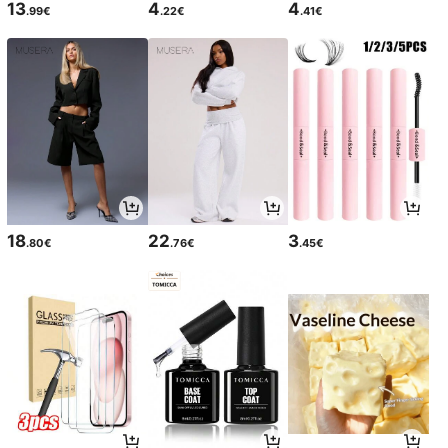
13
4
4
.99€
.22€
.41€
18
22
3
.80€
.76€
.45€