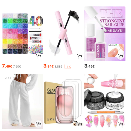
7
3
3
.49€
.84€
.45€
7.50€
3.88€
-1%