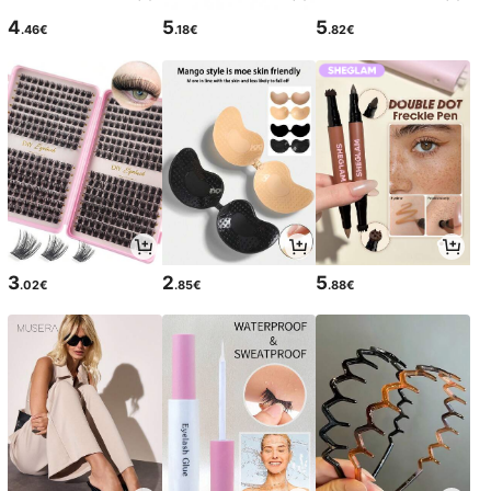
4
5
5
.46€
.18€
.82€
3
2
5
.02€
.85€
.88€