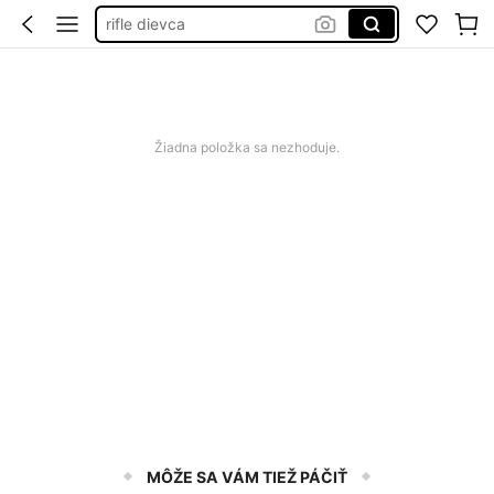
rifle dievca
rifle dziny
jeans
rifle pre dievčatá
Žiadna položka sa nezhoduje.
MÔŽE SA VÁM TIEŽ PÁČIŤ