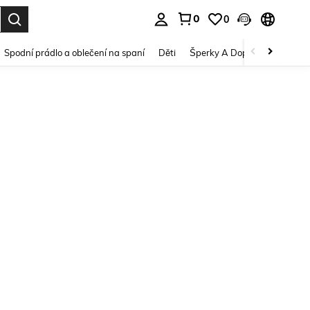
0
0
dání. Press Enter to select.
Spodní prádlo a oblečení na spaní
Děti
Šperky A Doplňky
Krása a