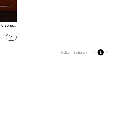
Vera Edvards Designer Boho Bohemian Plant Potisk Vystřihovánka Twist Přední Bodycon Cold-Shoulder Bodycon, Ideální na dovolenou, Na dovolenou, Jaro & Léto, Pláž, Festival, Ibiza se hodí
1
Celkem 1 stránek