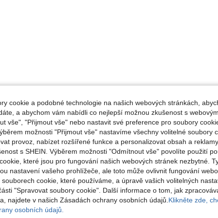
y cookie a podobné technologie na našich webových stránkách, abyc
ádáte, a abychom vám nabídli co nejlepší možnou zkušenost s webovým
 vše", "Přijmout vše" nebo nastavit své preference pro soubory cookie
ýběrem možnosti "Přijmout vše" nastavíme všechny volitelné soubory c
vat provoz, nabízet rozšířené funkce a personalizovat obsah a reklamy
šenost s SHEIN. Výběrem možnosti "Odmítnout vše" povolíte použití p
cookie, které jsou pro fungování našich webových stránek nezbytné. T
ou nastavení vašeho prohlížeče, ale toto může ovlivnit fungování webo
o souborech cookie, které používáme, a úpravě vašich volitelných nast
části "Spravovat soubory cookie". Další informace o tom, jak zpracová
, najdete v našich Zásadách ochrany osobních údajů.
Klikněte zde, chc
any osobních údajů.