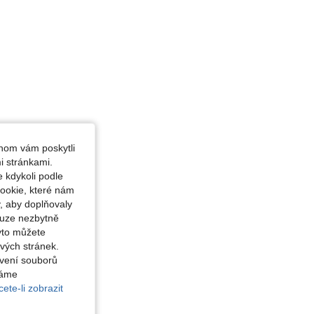
hom vám poskytli
i stránkami.
 kdykoli podle
ookie, které nám
, aby doplňovaly
ouze nezbytně
yto můžete
vých stránek.
avení souborů
váme
ete-li zobrazit