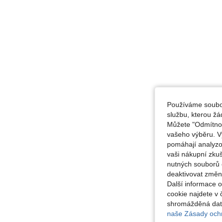
Používáme soubor
službu, kterou ž
Můžete "Odmítnout
vašeho výběru. V
pomáhají analyzo
vaši nákupní zku
nutných souborů 
deaktivovat změn
Další informace 
cookie najdete v 
shromážděná data
naše Zásady ochr