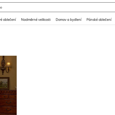
mo
and down arrow keys to navigate search Nedávno hledané and Objevování při hle
é oblečení
Nadměrné velikosti
Domov a bydlení
Pánské oblečení