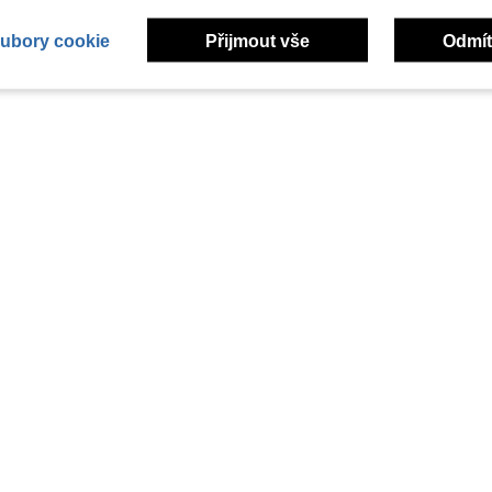
ubory cookie
Přijmout vše
Odmít