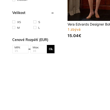
Velikost
XS
S
M
L
1 zbývá
15.04€
Cenové Rozpětí (EUR)
MIN:
Max:
Ok