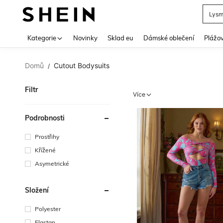
Lys
Use up 
Kategorie
Novinky
Sklad eu
Dámské oblečení
Plážov
Domů
Cutout Bodysuits
/
Filtr
Více
Podrobnosti
Prostřihy
Křížené
Asymetrické
Složení
Polyester
Elastan