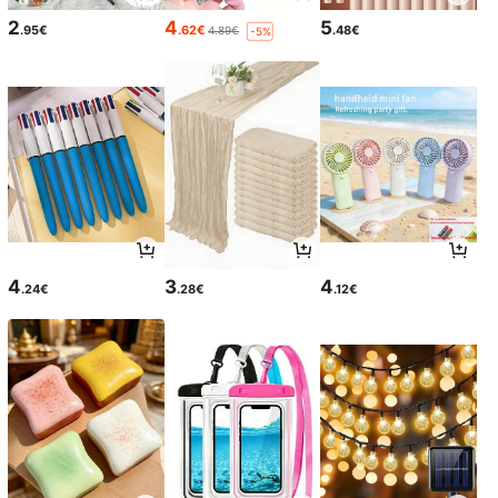
2
4
5
.95€
.62€
.48€
4.89€
-5%
4
3
4
.24€
.28€
.12€