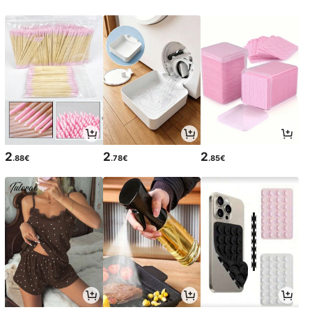
2
2
2
.88€
.78€
.85€