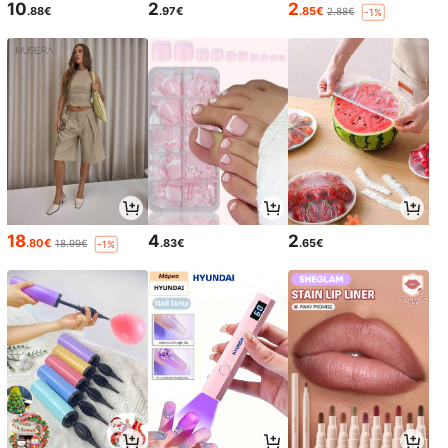
10
2
2
.88€
.97€
.85€
2.88€
-1%
18
4
2
.80€
.83€
.65€
18.99€
-1%