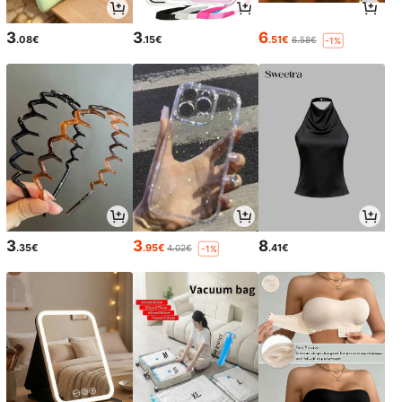
3
3
6
.08€
.15€
.51€
6.58€
-1%
3
3
8
.35€
.95€
.41€
4.02€
-1%