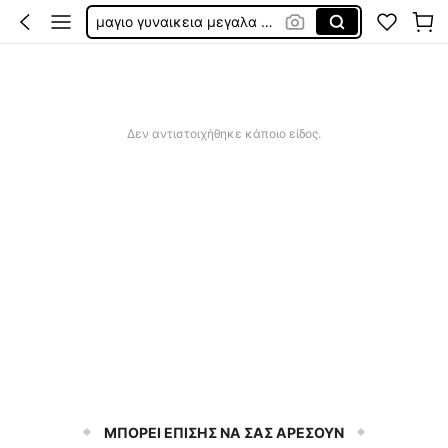
μαγιο γυναικεια μεγαλα μεγεθη
μαγιο plus size
φορεματα για γάμο
φορεματα για γαμο μεγάλα μεγέθη
Δεν αντιστοιχήθηκε κάποιο είδος.
ΜΠΟΡΕΙ ΕΠΙΣΗΣ ΝΑ ΣΑΣ ΑΡΕΣΟΥΝ