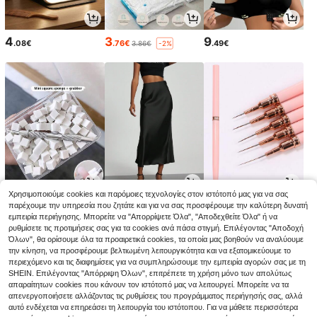
4
3
9
.08€
.76€
.49€
3.86€
-2%
Χρησιμοποιούμε cookies και παρόμοιες τεχνολογίες στον ιστότοπό μας για να σας
2
13
3
παρέχουμε την υπηρεσία που ζητάτε και για να σας προσφέρουμε την καλύτερη δυνατή
.88€
.85€
.54€
13.99€
3.58€
-1%
-1%
εμπειρία περιήγησης. Μπορείτε να "Απορρίψετε Όλα", "Αποδεχθείτε Όλα" ή να
ρυθμίσετε τις προτιμήσεις σας για τα cookies ανά πάσα στιγμή. Επιλέγοντας "Αποδοχή
Όλων", θα ορίσουμε όλα τα προαιρετικά cookies, τα οποία μας βοηθούν να αναλύουμε
την κίνηση, να προσφέρουμε βελτιωμένη λειτουργικότητα και να εξατομικεύουμε το
περιεχόμενο και τις διαφημίσεις για να συμπληρώσουμε την εμπειρία αγορών σας με τη
SHEIN. Επιλέγοντας "Απόρριψη Όλων", επιτρέπετε τη χρήση μόνο των απολύτως
απαραίτητων cookies που κάνουν τον ιστότοπό μας να λειτουργεί. Μπορείτε να τα
απενεργοποιήσετε αλλάζοντας τις ρυθμίσεις του προγράμματος περιήγησής σας, αλλά
αυτό ενδέχεται να επηρεάσει τη λειτουργία του ιστότοπου. Για να μάθετε περισσότερα