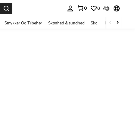
0
0
Enter to select.
Smykker Og Tilbehør
Skønhed & sundhed
Sko
Hjem Tekstiler