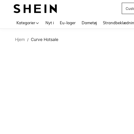
Cust
Use up 
Kategorier
Nyt i
Eu-lager
Dametøj
Strandbeklædni
Hjem
Curve Hotsale
/