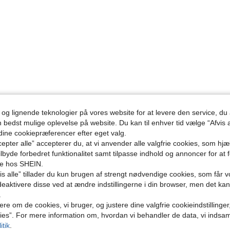
 og lignende teknologier på vores website for at levere den service, 
n bedst mulige oplevelse på website. Du kan til enhver tid vælge “Afvis a
 dine cookiepræferencer efter eget valg.
epter alle” accepterer du, at vi anvender alle valgfrie cookies, som hj
tilbyde forbedret funktionalitet samt tilpasse indhold og annoncer for at 
se hos SHEIN.
s alle” tillader du kun brugen af strengt nødvendige cookies, som får vo
eaktivere disse ved at ændre indstillingerne i din browser, men det ka
.
ere om de cookies, vi bruger, og justere dine valgfrie cookieindstillinge
ies”. For mere information om, hvordan vi behandler de data, vi indsa
itik
.