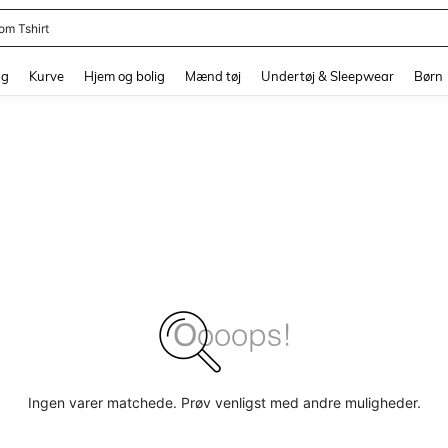
om Tshirt
and down arrow keys to navigate search Senest søgte and Søgediscovery. Press 
ng
Kurve
Hjem og bolig
Mænd tøj
Undertøj & Sleepwear
Børn
Ingen varer matchede. Prøv venligst med andre muligheder.