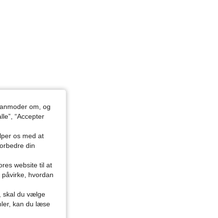
du anmoder om, og
lle”, “Accepter
ælper os med at
forbedre din
res website til at
n påvirke, hvordan
r, skal du vælge
mler, kan du læse