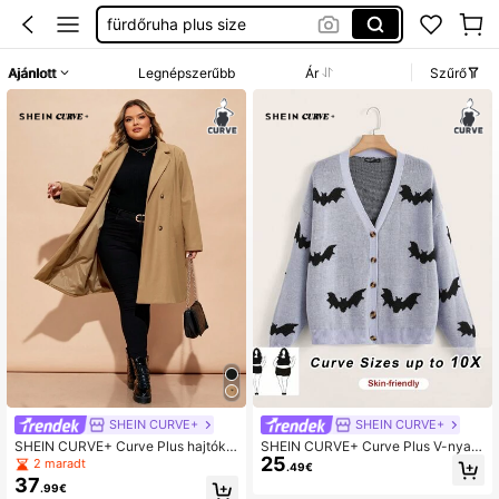
plus size nyári ruha
plus size woman
Ajánlott
Legnépszerűbb
Ár
Szűrő
strandruha
plus size fürdőruha
SHEIN CURVE+
SHEIN CURVE+
SHEIN CURVE+ Curve Plus hajtóka
SHEIN CURVE+ Curve Plus V-nyak
25
nyakú duplasoros kabát, télre
ú elöl gombos hosszú ujjú denevér
2 maradt
.49€
pulóver kardigán, téli őszi Hallowee
37
.99€
n