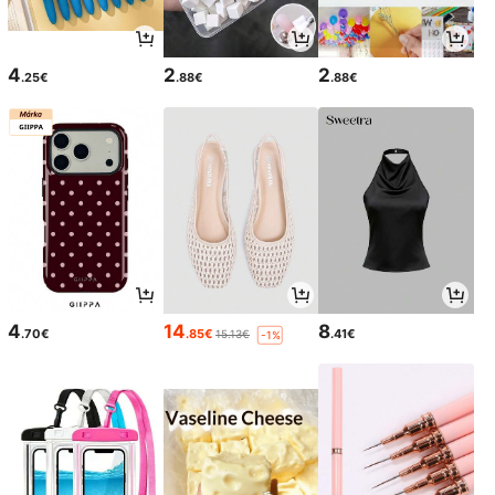
4
2
2
.25€
.88€
.88€
4
14
8
.70€
.85€
.41€
15.13€
-1%