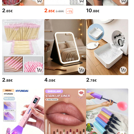
2
2
10
.65€
.85€
.88€
2.88€
-1%
2
4
2
.88€
.08€
.78€