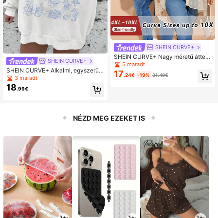
SHEIN CURVE+
SHEIN CURVE+ Nagy méretű áttets
SHEIN CURVE+
ző virágmintás hosszú blúz Sokold
5 maradt
SHEIN CURVE+ Alkalmi, egyszerű
alú és elegáns
17
.24€
-19%
21.49€
mintás kerek nyakú, laza, nagymér
3 maradt
etű, hosszú ujjú pulóver, őszi/téli
18
.99€
NÉZD MEG EZEKET IS