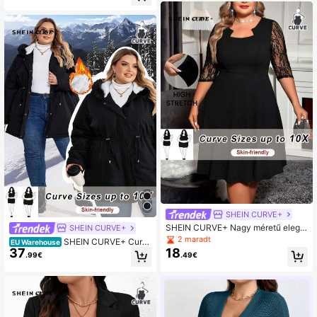
SHEIN CURVE+
SHEIN CURVE+ Nagy méretű elegá
SHEIN CURVE+
ns, egyszínű csipke patchwork ruh
2 maradt
SHEIN CURVE+ Curv
EU Warehouse
a, őszi
37
18
e Plus méretű, egyszínű, kapucnis,
.99€
.49€
párnázott kabát derék húzózsinórra
l, télre