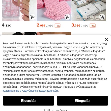
4
2
3
.83€
.95€
.76€
2.98€
3.86€
-1%
-2%
A weboldalunkon sütiket és hasonló technológiákat használunk annak érdekében, hogy
biztosítsuk az Ön által kért szolgáltatást, valamint, hogy a lehető legjobb webélményt
nyújtsuk Önnek. Bármikor választhatja a "Minden elutasítása", a "Minden elfogadása"
vagy a saját süti preferenciájának beállítását. A "Minden elfogadása" lehetőség
kiválasztásával minden opcionális sütit beállítunk, amelyek segítenek az elemzésben,
továbbfejlesztett funkcionalitás nyújtásában, valamint a tartalom és hirdetések
személyre szabásában, hogy kiegészítsük a SHEIN-nel való vásárlási élményét. A
"Minden elutasítása" opció kiválasztásával csak a weboldal működéséhez szigorúan
szükséges sütiket engedélyezi. Ezeket letilthatja a böngésző beállításaiban, de ez
befolyásolhatja a weboldal működését. További információkért a használt sütikről és az
2
4
3
opcionális süti beállításainak módosításáról, kérjük, válassza a "Sütik kezelése"
.98€
.20€
.77€
lehetőséget. További információkért arról, hogyan kezeljük a gyűjtött adatokat,
Kattintson ide a Adatvédelmi szabályzatunkért.
1
0
Elutasítás
Elfogadás
Sütik kezelése