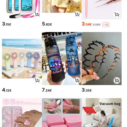
3
5
3
.15€
.82€
.54€
3.58€
-1%
4
7
3
.12€
.24€
.35€