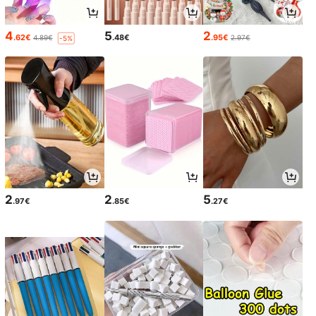
4
5
2
.62€
.48€
.95€
4.89€
2.97€
-5%
2
2
5
.97€
.85€
.27€