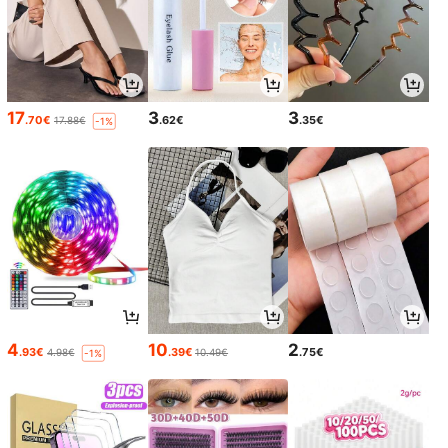
17
3
3
.70€
.62€
.35€
17.88€
-1%
4
10
2
.93€
.39€
.75€
4.98€
10.49€
-1%