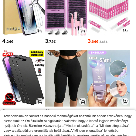
4
3
3
.24€
.72€
.64€
3.65€
3
11
6
.90€
.38€
.48€
A weboldalunkon sütiket és hasonló technológiákat használunk annak érdekében, hogy
biztosítsuk az Ön által kért szolgáltatást, valamint, hogy a lehető legjobb webélményt
nyújtsuk Önnek. Bármikor választhatja a "Minden elutasítása", a "Minden elfogadása"
vagy a saját süti preferenciájának beállítását. A "Minden elfogadása" lehetőség
kiválasztásával minden opcionális sütit beállítunk, amelyek segítenek az elemzésben,