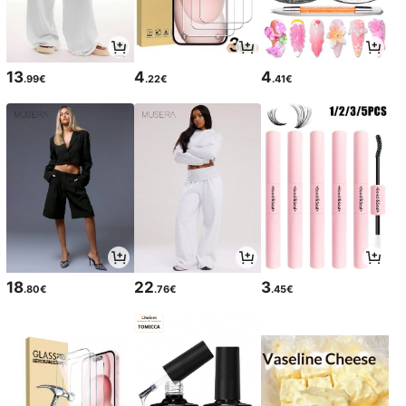
13
4
4
.99€
.22€
.41€
18
22
3
.80€
.76€
.45€