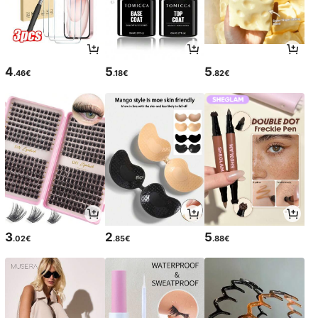
4
5
5
.46€
.18€
.82€
3
2
5
.02€
.85€
.88€