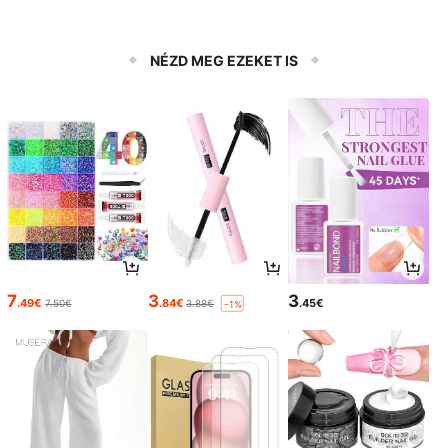
NÉZD MEG EZEKET IS
7
3
3
.49€
.84€
.45€
7.50€
3.88€
-1%