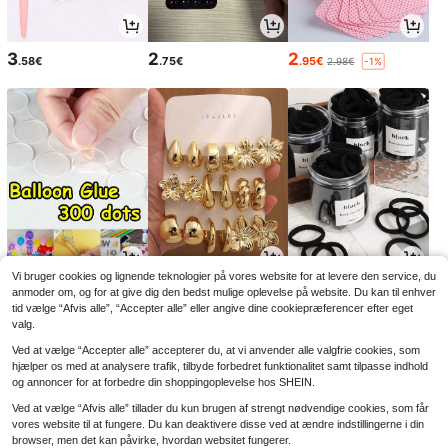
3
2
2
.58€
.75€
.95€
2.98€
-1%
Vi bruger cookies og lignende teknologier på vores website for at levere den service, du
2
4
2
.88€
.20€
.98€
anmoder om, og for at give dig den bedst mulige oplevelse på website. Du kan til enhver
tid vælge “Afvis alle”, “Accepter alle” eller angive dine cookiepræferencer efter eget
valg.
Ved at vælge “Accepter alle” accepterer du, at vi anvender alle valgfrie cookies, som
hjælper os med at analysere trafik, tilbyde forbedret funktionalitet samt tilpasse indhold
og annoncer for at forbedre din shoppingoplevelse hos SHEIN.
Ved at vælge “Afvis alle” tillader du kun brugen af strengt nødvendige cookies, som får
vores website til at fungere. Du kan deaktivere disse ved at ændre indstillingerne i din
browser, men det kan påvirke, hvordan websitet fungerer.