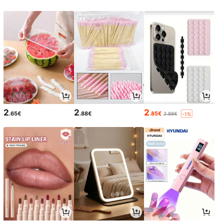
2
2
2
.65€
.88€
.85€
2.88€
-1%