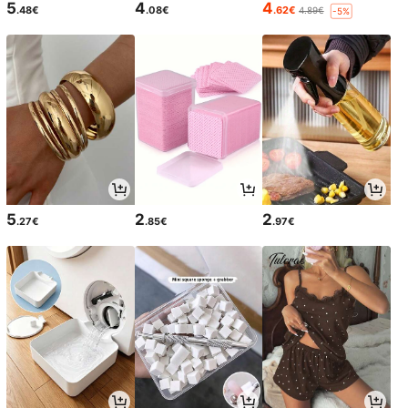
5
4
4
.48€
.08€
.62€
4.89€
-5%
5
2
2
.27€
.85€
.97€