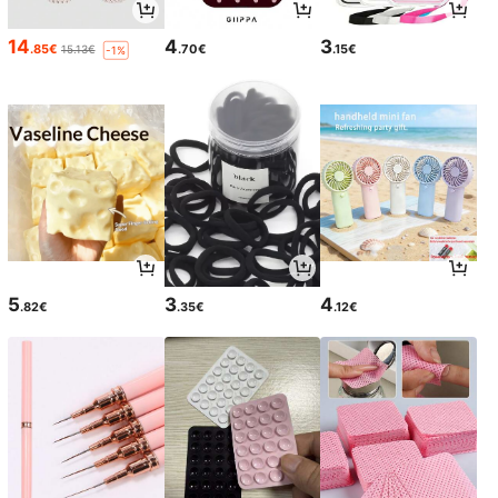
14
4
3
.85€
.70€
.15€
15.13€
-1%
5
3
4
.82€
.35€
.12€