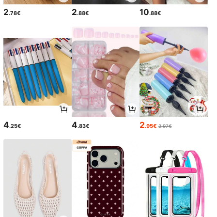
2
2
10
.78€
.88€
.88€
4
4
2
.25€
.83€
.95€
2.97€