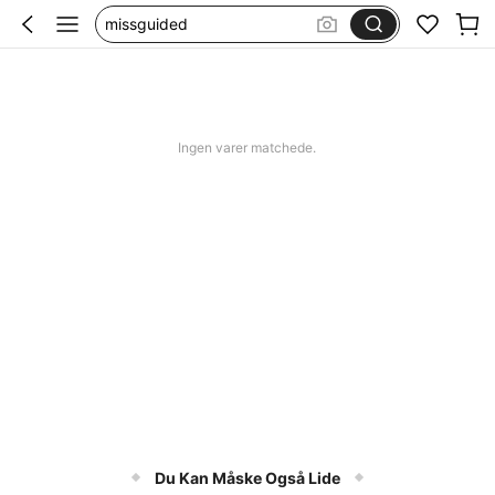
jorts men
squishy
bikini
women swimming wear
Ingen varer matchede.
Du Kan Måske Også Lide