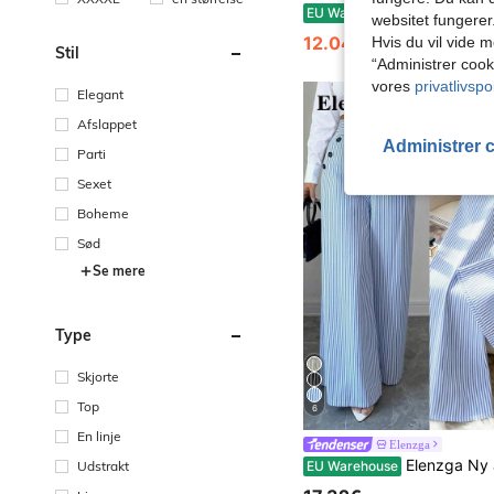
Siren Gaze Dame ensfarvet satin draperet langærmet skjorte, elegant damebluse
EU Warehouse
-3%
websitet fungerer
12.04€
12.49€
Hvis du vil vide m
Stil
“Administrer cook
vores
privatlivspol
Elegant
Afslappet
Administrer 
Parti
Sexet
Boheme
Sød
Se mere
Type
Skjorte
Top
6
En linje
Elenzga
Elenzga Ny ankomst koreansk stil forår/sommer moderigtigt minimalistisk elegant linned blå & hvide stribede bu
Udstrakt
EU Warehouse