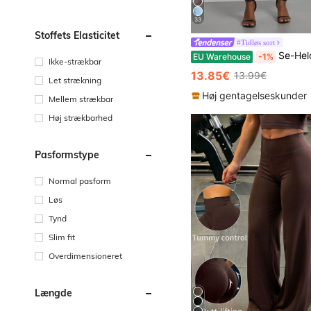
33
Stoffets Elasticitet
#Tidløs sort
Se-Helo Fashion maxinederdel til kvinder i elastisk
EU Warehouse
-1%
Ikke-strækbar
13.85€
13.99€
Let strækning
Høj gentagelseskunder
Mellem strækbar
Høj strækbarhed
Pasformstype
Normal pasform
Løs
Tynd
Slim fit
Overdimensioneret
Længde