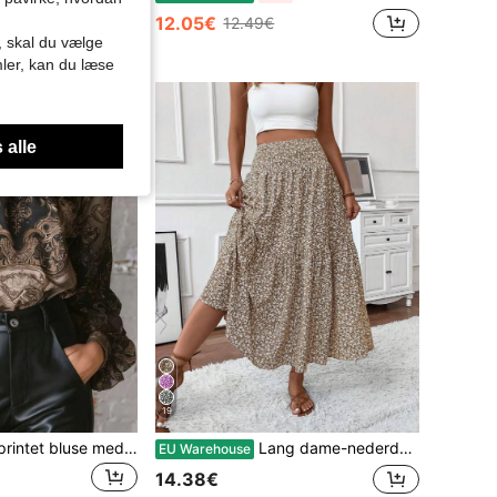
12.05€
12.49€
r, skal du vælge
mler, kan du læse
 alle
19
2026 ny paisley-printet bluse med mock-hals/høj hals, klokkeærme/store klokkeærmer, falsk satin-følelse, luksuriøs guldprintet chiffonbluse, gotisk victoriansk stil høj hals top (gotisk victoriansk elegant aftenfest top, steampunk-æstetik flæseærme bluse (steampunk-æstetik), elegant arbejdsskjorte til efterår/vinter, blød flydende vintage-print top, luksuriøs æstetik efterår/vinter indre lag, professionelle kvinder, luksuriøs boheme, plus size venlig)
Lang dame-nederdel med små blomsterprint, afslappet elastik i taljen med lommer, flæsekant, A-formet nederdel til sommerferie og forår, boho chic
EU Warehouse
14.38€