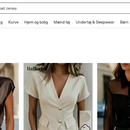
ball Jersey
and down arrow keys to navigate search Senest søgte and Søgediscovery. Press 
ng
Kurve
Hjem og bolig
Mænd tøj
Undertøj & Sleepwear
Børn