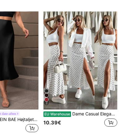
7
Dame Casual Elegant Rød Polkaprikket A-Line Maxi Nederdel, Slidsdesign, Vævet Stof, Ikke-strækbart, Moderigtig Sommerstil Hvid
 date-aften
EU Warehouse
BAE Højtaljet ensfarvet nederdel
10.39€