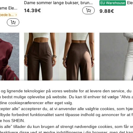
Dame sommer lange bukser, brune draperede løse elegante wrap-bukser med brede ben, høj talje, blondedetaljer og snøre, løse lange bukser, velegnede til efterårsbrug
Elegant mid-længde A-fo
EU Warehouse
agstøj Modedesign Split Brede Benbukser
14.39€
9.88€
i Marineblå Afslappede bukser
 og lignende teknologier på vores website for at levere den service, 
n bedst mulige oplevelse på website. Du kan til enhver tid vælge “Afvis a
 dine cookiepræferencer efter eget valg.
epter alle” accepterer du, at vi anvender alle valgfrie cookies, som hj
tilbyde forbedret funktionalitet samt tilpasse indhold og annoncer for at 
se hos SHEIN.
7
5
s alle” tillader du kun brugen af strengt nødvendige cookies, som får vo
Damebukser i ensfarvet brun, brede ben, lige snit, afslappede, minimalistiske, alsidige business-pendlerbukser til forår, fra arbejde til weekend
Hvide casua
EU Warehouse
-2%
EU Warehouse
eaktivere disse ved at ændre indstillingerne i din browser, men det ka