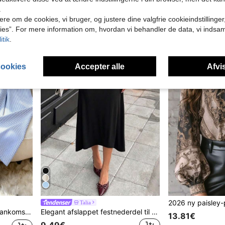
 med reverskrave, velegnet til sammenkomster, afslappet hverdagsbrug, efterår/vinter
.
14.41€
15.99€
14.83€
ere om de cookies, vi bruger, og justere dine valgfrie cookieindstillinge
ies”. For mere information om, hvordan vi behandler de data, vi indsa
itik
.
cookies
Accepter alle
Afvis
Talia
kser, højtaljede slankende lige ben løse afslappede bukser til kvinder
Elegant afslappet festnederdel til kvinder i ensfarvet sort, yndefuld, velegnet til ferie og strand, chic og elegant
13.81€
9.49€