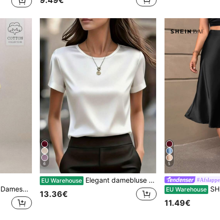
6
5
Elegant damebluse med rund hals og korte ærmer i satin, velegnet til forår og sommer, hvid
#Afslappet
EU Warehouse
, dobbelte flæsekant og svajede ærmer
SHEIN 
EU Warehouse
13.36€
11.49€