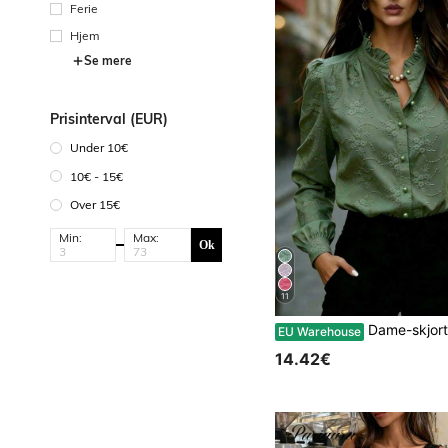
Ferie
Hjem
Se mere
Prisinterval (EUR)
Under 10€
10€ - 15€
Over 15€
Min:
Max:
Ok
11
Dame-skjorte i ensfarvet design med blomsterbroderi, lang ærme, reverskrave, afslappet business-top, velegnet ti
EU Warehouse
14.42€