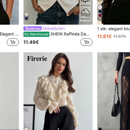
4
#Arbejdsborde
-hals, crossover-hals og rynkede skuldre, skinnende silke-kontorbluse til arbejde
SHEIN Raffinéa Dame-top i beige til sommer, afslappet elegant kontortop med korte ærmer, dyb V-hals, crossover-knapper, imiteret bomuldslinned, til arbejde, ferie og pendling
EU Warehouse
11.81€
11.87€
11.49€