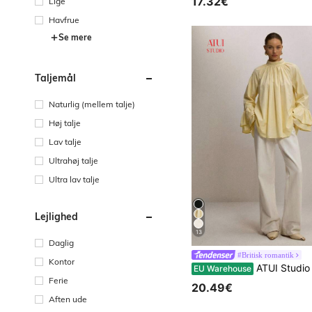
17.32€
Lige
Havfrue
Se mere
Taljemål
Naturlig (mellem talje)
Høj talje
Lav talje
Ultrahøj talje
Ultra lav talje
Lejlighed
13
Daglig
#Britisk romantik
Kontor
ATUI Studio Dameskjorte med opstået krave, plissé, løs pasform
EU Warehouse
Ferie
20.49€
Aften ude