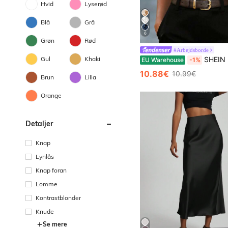
Hvid
Lyserød
Blå
Grå
6
Grøn
Rød
#Arbejdsborde
Gul
Khaki
SHEIN Elegant satinbluse til kvinder i kaffebrun, sommer-wrap-top med V
EU Warehouse
-1%
10.88€
10.99€
Brun
Lilla
Orange
Detaljer
Knap
Lynlås
Knap foran
Lomme
Kontrastblonder
Knude
Se mere