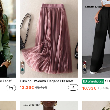
17
15
l kontor, arbejde, hjem, daglig brug, alle sæsoner, chic og elegant
LuminousWealth Elegant Plisseret Mesh A-formet Nederdel til Kvinder, Velegnet til Afslappet eller Kontorbrug, Minimalistisk & Yndefuld | Polyester Mesh Nederdel, Velegnet til Alle Sæsoner, Fantastisk Til Nytår, Fester Forår
SHEIN EZwe
EU Warehouse
13.36€
13.49€
16.33€
16.49€