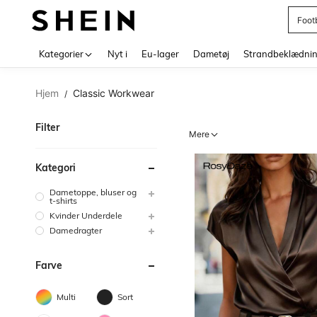
Foot
Use up 
Kategorier
Nyt i
Eu-lager
Dametøj
Strandbeklædni
Hjem
Classic Workwear
/
Filter
Mere
Kategori
Dametoppe, bluser og
t-shirts
Kvinder Underdele
Damedragter
Farve
Multi
Sort