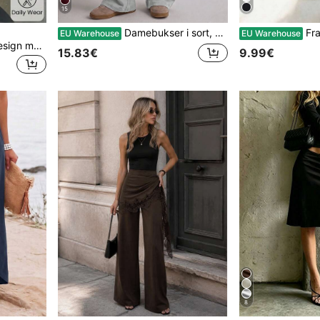
15
Damebukser i sort, vide ben med snøredetaljer, lange, medium strækbare bukser til hverdagsbrug
Franclia Ny ærmeløs top 
EU Warehouse
EU Warehouse
Damebukser i ensfarvet design med høj talje, brede ben og lang længde, minimalistiske løse draperede gulvlange bukser til forår, sommer og efterår, afslappede alsidige bukser til pendling, street, rejser og daglig brug
15.83€
9.99€
8