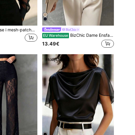
1 stk. elegant bluse i mesh-patchwork til kvinder, velegnet til daglige udflugter, pendling, kontortøj og lufthavnstøj, sort forår
BizChic
BizChic Dame Ensfarvet Standkrave Plisseret Dekoration Løst Lanterneærmet Langærmet Skjorte, Moderne Elegant Urban Pendling Hverdag Alsidig Romantisk 90'er Retro Jul Nytår, Velegnet til Valentinsdagsfest, Strand, Dimission, Modekarneval, Ferie, Basal Romantisk, Velegnet til Bryllupsgæst, Vært, Velegnet til Udflugt, Date, Fest, Koncert, Sceneoptræden, Morgenmad, Teselskab, Lufthavn, Multi-Scenario Feriestil
EU Warehouse
13.49€