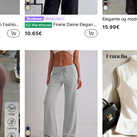
#Rodet chic
 satinagtigt satin – sort, afslappet, elegant, til forår
Firerie Dame Elegant Chic Beskeden Delikat Romantisk Retro Paladsstil Stand Collar Flæse Jacquard Tekstureret Knap Flare Ærmer Abrikosbluse, Efterår
EU Warehouse
15.99€
10.65€