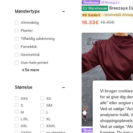
Breezaya
Breezaya Dame Elegant Casual Ensfarvet Sommer Ferie Hjem Dagligd
EU Warehouse
Mønstertype
#6 Sællert
16.33€
16.49€
Almindelig
Planter
Tilfældig udskrivning
Farveblok
Geometrisk
Over hele printet
Se mere
Størrelse
Vi bruger cookies
for at give dig de
XXS
XS
alle” eller angive
S
S/M
Ved at vælge “Acc
M
L
analysere trafik, 
L/XL
XL
shoppingoplevel
14
XXL
XXXL
Ved at vælge “Afvi
Siren Gaze
fungere. Du kan d
XXXXL
en størrelse