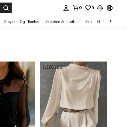
0
0
Enter to select.
Smykker Og Tilbehør
Skønhed & sundhed
Sko
Hjem Tekstiler