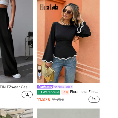
6
ar Casual Alsidige Ensfarvede Højtaljede Bukser med Brede Ben
Flora Isola
Flora Isola Flora Isola 1 stk. dame forår/sommer bølget hjertebåndskant samlet talje flæsebluse dame elegante toppe blondekant top sort peplum top elegant top klokkeærme top
EU Warehouse
-1%
11.87€
11.99€