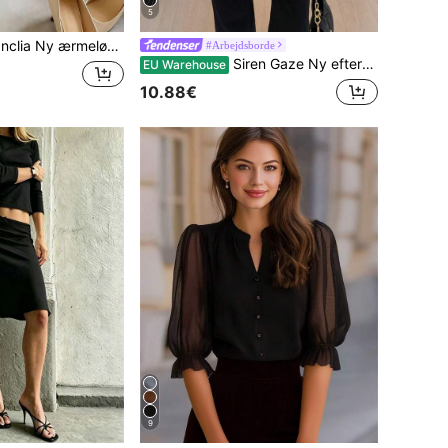
5
inspireret af kinesisk Cheongsam, standkrave, knapdekoration, asymmetrisk taljedesign, alsidig forårs-/sommerbluse til kvinder
#Arbejdsborde
Siren Gaze Ny efterårs- og vinterskjorte med lange ærmer og talje, marineblå, moderigtig pendlerskjorte i gammeldags stil til kvinder, efterår, efterårstøj til kvinder, elegant forår
EU Warehouse
10.88€
9