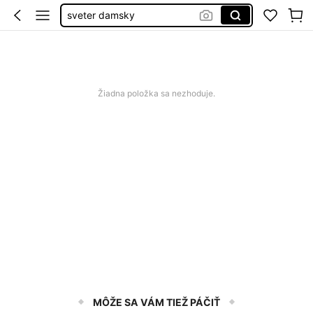
sveter damsky
autumn clothes
sweater
sveter
Žiadna položka sa nezhoduje.
MÔŽE SA VÁM TIEŽ PÁČIŤ