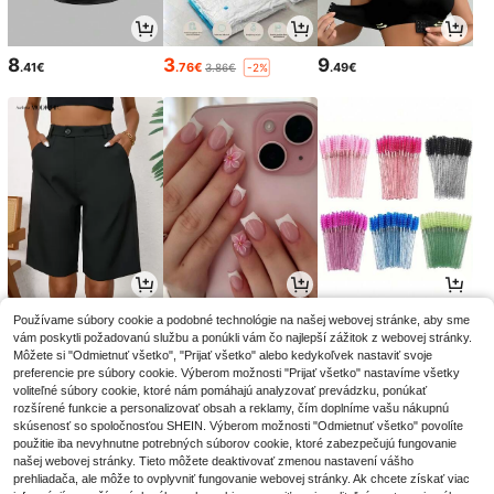
8
3
9
.41€
.76€
.49€
3.86€
-2%
16
3
2
Používame súbory cookie a podobné technológie na našej webovej stránke, aby sme
.85€
.84€
.85€
3.88€
2.88€
-1%
-1%
vám poskytli požadovanú službu a ponúkli vám čo najlepší zážitok z webovej stránky.
Môžete si "Odmietnuť všetko", "Prijať všetko" alebo kedykoľvek nastaviť svoje
preferencie pre súbory cookie. Výberom možnosti "Prijať všetko" nastavíme všetky
voliteľné súbory cookie, ktoré nám pomáhajú analyzovať prevádzku, ponúkať
rozšírené funkcie a personalizovať obsah a reklamy, čím doplníme vašu nákupnú
skúsenosť so spoločnosťou SHEIN. Výberom možnosti "Odmietnuť všetko" povolíte
použitie iba nevyhnutne potrebných súborov cookie, ktoré zabezpečujú fungovanie
našej webovej stránky. Tieto môžete deaktivovať zmenou nastavení vášho
prehliadača, ale môže to ovplyvniť fungovanie webovej stránky. Ak chcete získať viac