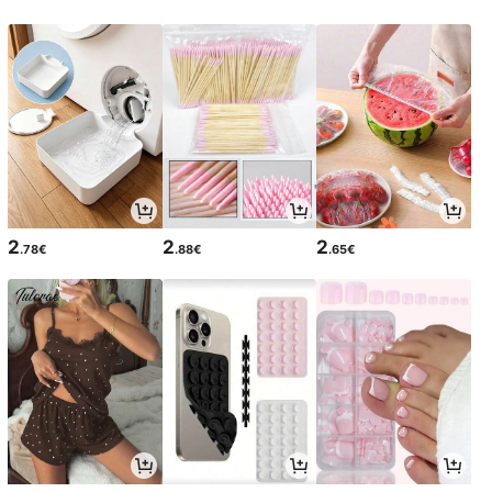
2
2
2
.78€
.88€
.65€