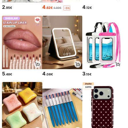
2
4
4
.95€
.62€
.12€
4.89€
-5%
5
4
3
.48€
.08€
.15€