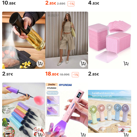
10
2
4
.88€
.85€
.83€
2.88€
-1%
2
18
2
.97€
.80€
.85€
18.99€
-1%