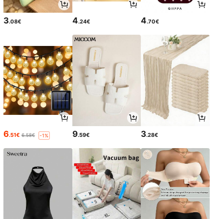
3
4
4
.08€
.24€
.70€
6
9
3
.51€
.59€
.28€
6.58€
-1%