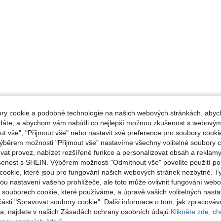
y cookie a podobné technologie na našich webových stránkách, abyc
ádáte, a abychom vám nabídli co nejlepší možnou zkušenost s webovým
 vše", "Přijmout vše" nebo nastavit své preference pro soubory cookie
ýběrem možnosti "Přijmout vše" nastavíme všechny volitelné soubory c
vat provoz, nabízet rozšířené funkce a personalizovat obsah a reklamy
šenost s SHEIN. Výběrem možnosti "Odmítnout vše" povolíte použití p
cookie, které jsou pro fungování našich webových stránek nezbytné. T
ou nastavení vašeho prohlížeče, ale toto může ovlivnit fungování webo
o souborech cookie, které používáme, a úpravě vašich volitelných nast
části "Spravovat soubory cookie". Další informace o tom, jak zpracová
, najdete v našich Zásadách ochrany osobních údajů.
Klikněte zde, chc