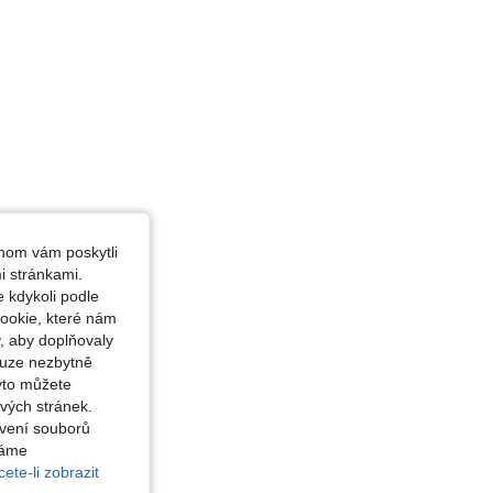
hom vám poskytli
i stránkami.
 kdykoli podle
ookie, které nám
, aby doplňovaly
ouze nezbytně
yto můžete
vých stránek.
avení souborů
váme
ete-li zobrazit