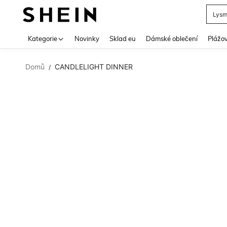
Lys
Use up 
Kategorie
Novinky
Sklad eu
Dámské oblečení
Plážov
Domů
CANDLELIGHT DINNER
/