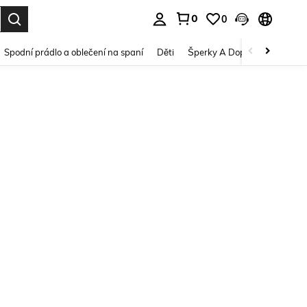
0
0
dání. Press Enter to select.
Spodní prádlo a oblečení na spaní
Děti
Šperky A Doplňky
Krása a