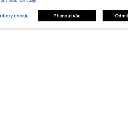
any osobních údajů.
ubory cookie
Přijmout vše
Odmít