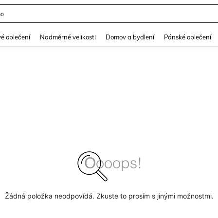
mo
and down arrow keys to navigate search Nedávno hledané and Objevování při hle
é oblečení
Nadměrné velikosti
Domov a bydlení
Pánské oblečení
Žádná položka neodpovídá. Zkuste to prosím s jinými možnostmi.