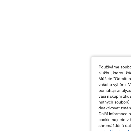
Používáme soubor
službu, kterou ž
Můžete "Odmítnout
vašeho výběru. V
pomáhají analyzo
vaši nákupní zku
nutných souborů 
deaktivovat změn
Další informace 
cookie najdete v 
shromážděná data