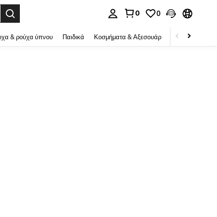
0
0
ψη αναζήτησης. Press Enter to select.
χα & ρούχα ύπνου
Παιδικά
Κοσμήματα & Αξεσουάρ
Ομορφιά & υγεί