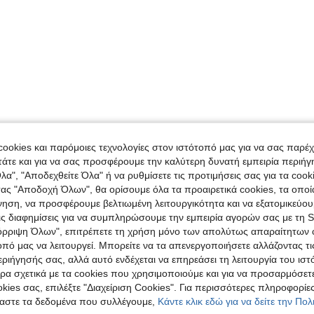
ookies και παρόμοιες τεχνολογίες στον ιστότοπό μας για να σας παρέ
άτε και για να σας προσφέρουμε την καλύτερη δυνατή εμπειρία περιήγ
λα", "Αποδεχθείτε Όλα" ή να ρυθμίσετε τις προτιμήσεις σας για τα coo
τας "Αποδοχή Όλων", θα ορίσουμε όλα τα προαιρετικά cookies, τα οπο
νηση, να προσφέρουμε βελτιωμένη λειτουργικότητα και να εξατομικεύου
τις διαφημίσεις για να συμπληρώσουμε την εμπειρία αγορών σας με τη 
όρριψη Όλων", επιτρέπετε τη χρήση μόνο των απολύτως απαραίτητων 
οπό μας να λειτουργεί. Μπορείτε να τα απενεργοποιήσετε αλλάζοντας τι
ιήγησής σας, αλλά αυτό ενδέχεται να επηρεάσει τη λειτουργία του ιστ
ρα σχετικά με τα cookies που χρησιμοποιούμε και για να προσαρμόσετε
kies σας, επιλέξτε "Διαχείριση Cookies". Για περισσότερες πληροφορίες
αστε τα δεδομένα που συλλέγουμε,
Κάντε κλικ εδώ για να δείτε την Πο