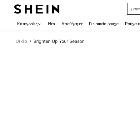
μαγι
Use up
Κατηγορίες
Νέα
Αποθήκη εε
Γυναικεία ρούχα
Ρούχα 
Οικία
Brighten Up Your Season
/