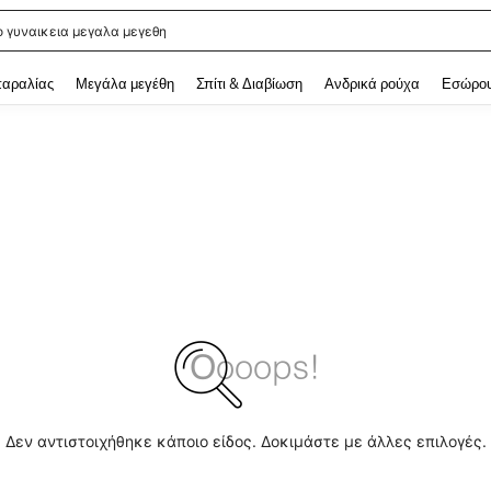
ο γυναικεια μεγαλα μεγεθη
 and down arrow keys to navigate search Αναζητήθηκαν πρόσφατα and Ανακάλυ
παραλίας
Μεγάλα μεγέθη
Σπίτι & Διαβίωση
Ανδρικά ρούχα
Εσώρου
Δεν αντιστοιχήθηκε κάποιο είδος. Δοκιμάστε με άλλες επιλογές.