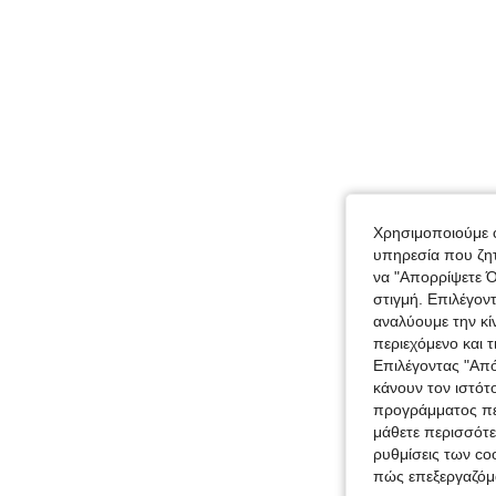
Χρησιμοποιούμε c
υπηρεσία που ζητ
να "Απορρίψετε Ό
στιγμή. Επιλέγον
αναλύουμε την κί
περιεχόμενο και 
Επιλέγοντας "Απ
κάνουν τον ιστότ
προγράμματος περ
μάθετε περισσότε
ρυθμίσεις των coo
πώς επεξεργαζόμ