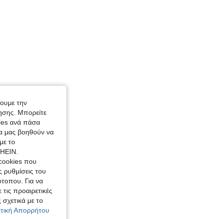
χουμε την
ησης. Μπορείτε
kies ανά πάσα
ία μας βοηθούν να
με το
SHEIN.
cookies που
ς ρυθμίσεις του
ότοπου. Για να
 τις προαιρετικές
 σχετικά με το
λιτική Απορρήτου