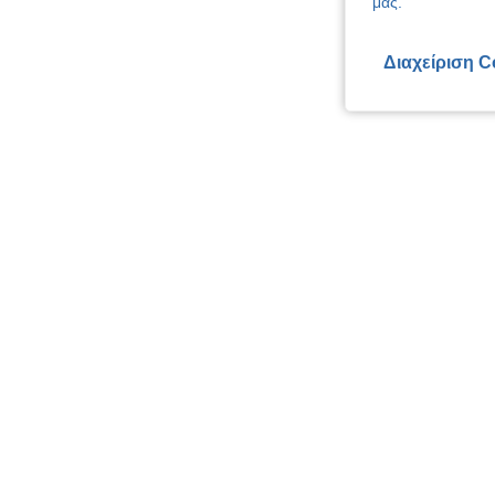
μας.
Διαχείριση C