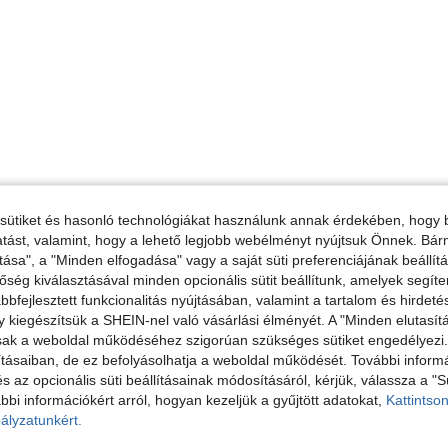
sütiket és hasonló technológiákat használunk annak érdekében, hogy b
ltatást, valamint, hogy a lehető legjobb webélményt nyújtsuk Önnek. Bár
tása", a "Minden elfogadása" vagy a saját süti preferenciájának beállít
őség kiválasztásával minden opcionális sütit beállítunk, amelyek segít
bfejlesztett funkcionalitás nyújtásában, valamint a tartalom és hirdet
kiegészítsük a SHEIN-nel való vásárlási élményét. A "Minden elutasít
sak a weboldal működéséhez szigorúan szükséges sütiket engedélyezi. E
tásaiban, de ez befolyásolhatja a weboldal működését. További informá
és az opcionális süti beállításainak módosításáról, kérjük, válassza a "S
bbi információkért arról, hogyan kezeljük a gyűjtött adatokat,
Kattintson
ályzatunkért.