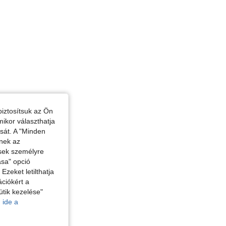
iztosítsuk az Ön
mikor választhatja
ását. A "Minden
enek az
ések személyre
ása" opció
zeket letilthatja
ciókért a
ütik kezelése"
 ide a