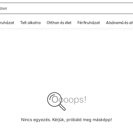
Shirt
and down arrow keys to navigate search Legutóbb keresett and Keresés felfedezé
ruházat
Telt alkatra
Otthon és élet
Férfiruházat
Alsónemű és a
Nincs egyezés. Kérjük, próbáld meg másképp!