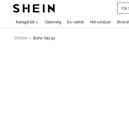
Y2k 
Use up 
Kategóriák
Újdonság
Eu-raktár
Női ruházat
Strand
Otthon
Boho Vacay
/