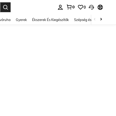
0
0
se. Press Enter to select.
lvóruha
Gyerek
Ékszerek És Kiegészítők
Szépség és egészség
Ci