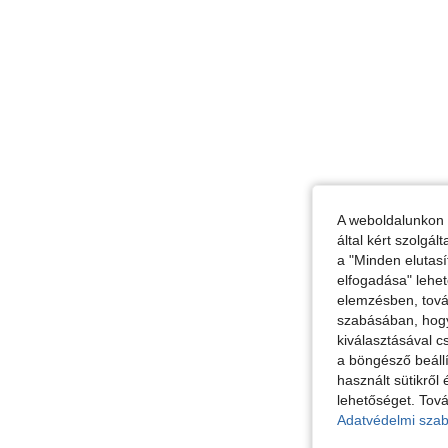
A weboldalunkon 
által kért szolgá
a "Minden elutasí
elfogadása" lehet
elemzésben, továb
szabásában, hogy 
kiválasztásával c
a böngésző beállí
használt sütikről 
lehetőséget. Tová
Adatvédelmi szab