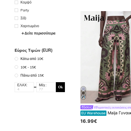
Κομψό
Party
Σέξι
Χαριτωμένο
Δείτε περισσότερα
Εύρος Τιμών (EUR)
Κάτω από 10€
10€ - 15€
Πάνω από 15€
ΕΛΑΧ:
Μέγ.:
Ok
#Ρομαντικές εκτυπώσεις στ
Maija Γυναικείο πράσινο καλοκαιρινό μποέμ παντελόνι με λουλούδια, χαλαρό, με ψηλή μέση, για διακοπές και καθημερινό σ
EU Warehouse
16.99€