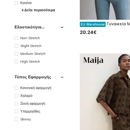
Κανένα
Δείτε περισσότερα
Γυναικεία Μπλούζα με Κέντημα και Δέσιμο στους Ώμους
EU Warehouse
Ελαστικότητα
Υφάσματος
20.24€
Non-Stretch
Slight Stretch
Medium Stretch
High Stretch
Τύπος Εφαρμογής
Κανονική εφαρμογή
Χαλαρό
Στενή εφαρμογή
Υπερμεγέθες
Skinny