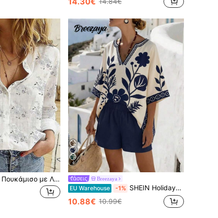
14.30€
14.84€
4
Γυναικείο Κομψό Πουκάμισο με Λουλουδάτα Στάμπα και Κουμπιά στο Πέτο, Casual Chic Μπλούζα, Μοντέρνο Γυναικείο Πουκάμισο με Μακρυμάνικο για Άνοιξη & Φθινόπωρο, Λευκό
Breezaya
SHEIN Holidaya Γυναικείο σετ 2 τεμαχίων καλοκαίρι φθινόπωρο άνοιξη 2026 νέα μόδα για καθημερινή μετακίνηση, πολυμορφικό casual, διακοπές, παραλία, ραντεβού, με κοντό μανίκι και σορτς, ψηφιακή εκτύπωση
EU Warehouse
-1%
10.88€
10.99€