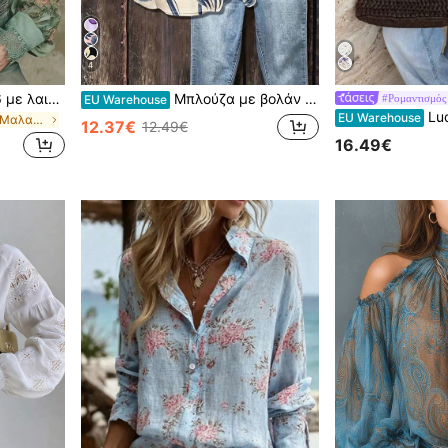
4
Νέα μποέμ μπλούζα 2026 με λαιμόκοψη V, κεντημένη δαντέλα με κοψίματα και patchwork, vintage βοτανικό υδατογραφικό σχέδιο με τριαντάφυλλα, boho chic 90s retro ρομαντικό στυλ, κατάλληλη για άνοιξη/καλοκαίρι, μουσικό φεστιβάλ, πάρτι, διακοπές, casual, plus size, aesthetic
Μπλούζα με βολάν και γιακά με φλοράλ τύπωμα, ύφασμα πολυεστέρα, κατάλληλη για διακοπές, καθημερινή χρήση, ταξίδια, άνοιξη/καλοκαίρι
#Ρομαντισμός 
EU Warehouse
Lucivie Γυναικείο κομψό ε
EU Warehouse
in Πολύχρωμο Μαλακές μπλούζες γραφείου
12.37€
12.49€
16.49€