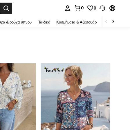
0
0
ψη αναζήτησης. Press Enter to select.
χα & ρούχα ύπνου
Παιδικά
Κοσμήματα & Αξεσουάρ
Ομορφιά & υγεί