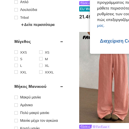
Απλό
προγράμματος περ
Balvessa
μάθετε περισσότε
Balvessa Γυναικείο σετ 2 τεμαχίων, Casual, Καθημερινές Μετακινήσεις, Στυλ Διακοπών, Απλό, Μονόχρωμο
EU Warehouse
Λουλούδια
ρυθμίσεις των coo
21.49€
Tribal
πώς επεξεργαζόμ
Δείτε περισσότερα
μας.
Διαχείριση C
Μέγεθος
XXS
XS
S
M
L
XL
XXL
XXXL
Μήκος Μανικιού
Μακρύ μανίκι
Αμάνικο
Πολύ μακρύ μανίκι
Μανίκι μέχρι τον αγκώνα
FavEase
Κοντό μανίκι