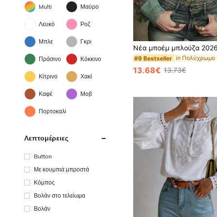
Multi
Μαύρο
Λευκό
Ροζ
Μπλε
Γκρι
#9 Bestseller
Πράσινο
Κόκκινο
13.68€
13.73€
Κίτρινο
Χακί
Καφέ
Μοβ
Πορτοκαλί
Λεπτομέρειες
Button
Με κουμπιά μπροστά
Κόμπος
Βολάν στο τελείωμα
Βολάν