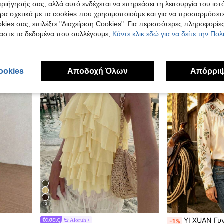
ιήγησής σας, αλλά αυτό ενδέχεται να επηρεάσει τη λειτουργία του ιστ
Flirla 2026 Νέο παντελό
#Φυσικό Ρομάντζο
EU Warehouse
ρα σχετικά με τα cookies που χρησιμοποιούμε και για να προσαρμόσετε
, Ρόμπα με Φαρδιά Μανίκια και Φαρδιά Παντελόνια, Άνοιξη/Φθινόπωρο
Selamara Γυναικεία μπλούζα με μακριά μανίκια και ντεκολτέ σε στυλ μποέμ με ρετρό σχέδιο και V, ριχτό, χαλαρό τοπ για καλοκαιρινές διακοπές στην παραλία
EU Warehouse
14.84€
kies σας, επιλέξτε "Διαχείριση Cookies". Για περισσότερες πληροφορίες
9.99€
αστε τα δεδομένα που συλλέγουμε,
Κάντε κλικ εδώ για να δείτε την Πο
ookies
Αποδοχή Όλων
Απόρρι
13
YI XUAN Γυναικείο vintage μποέμ με μακριά μανίκια καλοκαιρινό πο
Aloruh
-1%