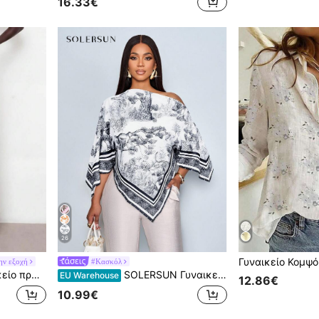
16.33€
26
ην εξοχή
#Κασκόλ
τυλ, με πλάγιες τσέπες, μπροστινό κουμπί και φερμουάρ, για παραλία
SOLERSUN Γυναικεία Μπλούζα Φθινόπωρο-Χειμώνας Casual Κομψή Μπλούζα με Ασύμμετρο Στάμπα και Μακρυμάνικο Στάμπα με Ασύμμετρο Στάμπα, Μοντέρνα Vintage Μπλούζες με Μανίκια Νυχτερίδας και Ηλιοβασίλεμα, Νέα Άφιξη, Ευέλικτο, Φθινόπωρο-Χειμώνας, Καθημερινές Μετακινήσεις, Έξοδος
EU Warehouse
12.86€
10.99€