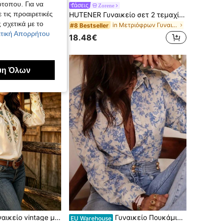
ότοπου. Για να
νι με μαλακή βαμβακερή γάζα, χαλαρή εφαρμογή, χαμηλή μέση, μονόχρωμο, με κορδόνι και ίσια μπατζάκια, ανοιχτό μωβ, για γυναίκες
Zorene
 τις προαιρετικές
HUTENER Γυναικείο σετ 2 τεμαχίων Άνοιξη/Καλοκαίρι, μπεζ τοπ με στρογγυλή λαιμόκοψη και φαρδιά μανίκια & παντελόνι με φαρδιά γραμμή, λινό casual outfit για μετακινήσεις, μίνιμαλ και κομψό, απαραίτητο για σπίτι, χαλάρωση, διακοπές και ταξίδια
 σχετικά με το
in Μετριόφρων Γυναικεία ρούχα δύο τεμαχίων
#8 Bestseller
λιτική Απορρήτου
18.48€
ψη Όλων
υκάμισο με στάμπα, από ύφασμα με ψεύτικη κέντημα, casual μοντέρνο τοπ για διακοπές, λευκό
Γυναικείο Πουκάμισο με Μακρυμάνικο και Φλοράλ Στάμπα, σε Στυλ Διακοπών, σε Λευκό Χρώμα, Άνοιξη/Φθινόπωρο
EU Warehouse