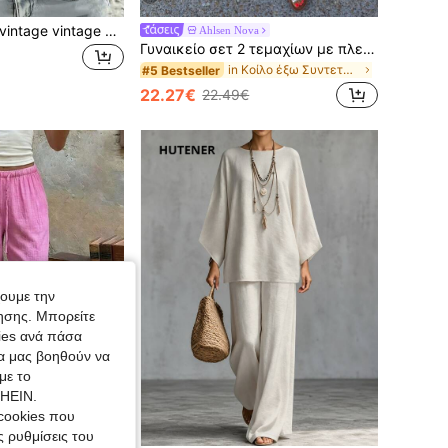
1 τεμ. γυναικείο vintage vintage western στυλ κομψό casual μπλουζάκι με λαιμόκοψη V, μακριά μανίκια, από πολυεστέρα, με μικρό λουλουδένιο σχέδιο, μποέμ σχεδιασμό με φουσκωτά μανίκια φανός, άνετο, ελαφρύ, διαπνέον, πλενόμενο στο πλυντήριο, κατάλληλο για άνοιξη, καλοκαίρι, φθινόπωρο, για το σπίτι, καθημερινή χρήση, διακοπές και ταξίδια
Ahlsen Nova
Γυναικείο σετ 2 τεμαχίων με πλεκτό τοπ και σορτς με κεντητά ανοιχτά σχέδια, casual boho, στρογγυλή λαιμόκοψη, ριχτό, σετ παραλίας για καλοκαιρινές διακοπές, κομψό resort wear
in Κοίλο έξω Συντεταγμένες Γυναικών
#5 Bestseller
22.27€
22.49€
χουμε την
ησης. Μπορείτε
kies ανά πάσα
ία μας βοηθούν να
με το
SHEIN.
cookies που
ς ρυθμίσεις του