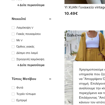
Δείτε περισσότερα
10.49€
Ντεκολτέ
Λαιμόκοψη V
Γιακάς πουκαμίσου
Με V
Όρθιος γιακάς
Δέσιμο στο λαιμό
Στρογγυλή λαιμόκοψη
Δείτε περισσότερα
Χρησιμοποιούμε c
υπηρεσία που ζητ
Τύπος Μοτίβου
να "Απορρίψετε Ό
στιγμή. Επιλέγον
Φυτά
αναλύουμε την κί
περιεχόμενο και 
Τυχαίο τύπωμα
Επιλέγοντας "Απ
Εμπριμέ
κάνουν τον ιστότ