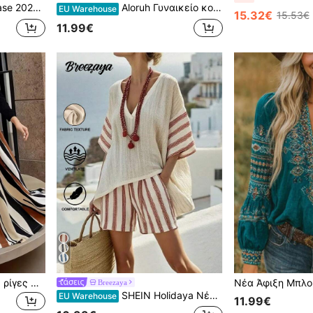
έση, γυναικείο χαμηλοκάβαλο μονόχρωμο παντελόνι σε ίσια γραμμή, ανοιχτό πορτοκαλί
Aloruh Γυναικείο κομψό ρομαντικό τοπ με δέσιμο και στρώσεις με βολάν, ανοιχτό κίτρινο χρώμα για διακοπές/ραντεβού
EU Warehouse
15.32€
15.53€
11.99€
Γυναικεία Φούστα Midi με ρίγες σε χρωματιστό μοτίβο, κομψή, μποέμικη, γιορτινή, καλοκαιρινή
Breezaya
SHEIN Holidaya Νέο γυναικείο σετ 2 τεμαχίων με V λαιμόκοψη και ριγέ slip-up σορτς με μανίκια και ψηλή μέση, γυναικεία σετ ρούχων διακοπών, γυναικεία καλοκαιρινά ρούχα 2 τεμαχίων, casual γυναικεία καλοκαιρινά ρούχα, γυναικεία ρούχα διακοπών για γυναίκες, γυναικεία καλοκαιρινά ρούχα 2 τεμαχίων, casual γυναικεία ρούχα, γυναικεία ρούχα για την παραλία, γυναικεία καλοκαιρινά ρούχα, παράκτια κομψά ρούχα, γυναικεία ρούχα 2 τεμαχίων, casual ντύσιμο παραλίας για γυναίκες
EU Warehouse
11.99€