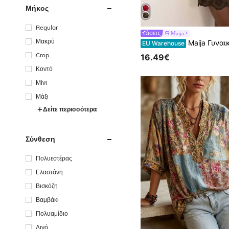
Μήκος
Regular
Maija
Μακρύ
Maija Γυναικείο καλοκαιρινό τοπ σε καφέ χρώμα, από κεντημένο βαμβακερό ύφασμα με διάτρητα σχέδια, με βολάν στα μανίκια και στο στρίφωμα, μποέμ στυλ, casual καθημερινή μπλούζα για διακοπές και παραλία, με κοντό μανίκι, outfit διακοπών που αποπν
EU Warehouse
Crop
16.49€
Κοντό
Μίνι
Μάξι
Δείτε περισσότερα
Σύνθεση
Πολυεστέρας
Ελαστάνη
Βισκόζη
Βαμβάκι
Πολυαμίδιο
Λινό