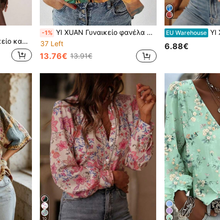
YI XUAN Γυναικείο φανέλα με έντονο τύπωμα πεταλούδας, με κουμπιά, μακριά κανονική μανίκια, αναδιπλωμένο κολάρο, casual υφαντό τοπ για άνοιξη/φθινόπωρο
YI XUAN Γυναικείο πουκά
-1%
EU Warehouse
έει μποέμ ελευθερία και ρομαντισμό, κατάλληλο και για καθημερινή χρήση ή ταξίδια, αναδεικνύει το мод γούστο και την ιδιαίτερη προσωπικότητα
37 Left
6.88€
13.76€
13.91€
10