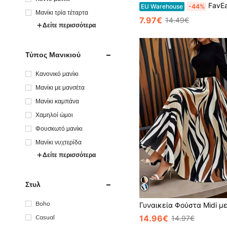
FavEase 2026 Νέο μαλακό βαμβακερό παντελόνι casual με χαλαρή μ
EU Warehouse
-44%
Μανίκι τρία τέταρτα
7.97€
14.49€
Δείτε περισσότερα
Τύπος Μανικιού
Κανονικό μανίκι
Μανίκι με μανσέτα
Μανίκι καμπάνα
Χαμηλοί ώμοι
Φουσκωτό μανίκι
Μανίκι νυχτερίδα
Δείτε περισσότερα
Στυλ
Boho
14.96€
Casual
14.97€