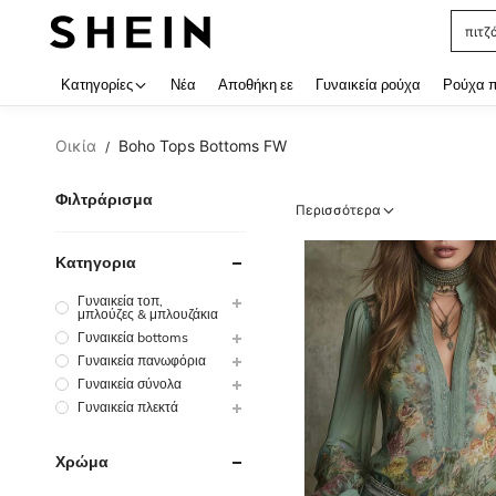
πιτζ
Use up
Κατηγορίες
Νέα
Αποθήκη εε
Γυναικεία ρούχα
Ρούχα 
Οικία
Boho Tops Bottoms FW
/
Φιλτράρισμα
Περισσότερα
Κατηγορια
Γυναικεία τοπ,
μπλούζες & μπλουζάκια
Γυναικεία bottoms
Γυναικεία πανωφόρια
Γυναικεία σύνολα
Γυναικεία πλεκτά
Χρώμα