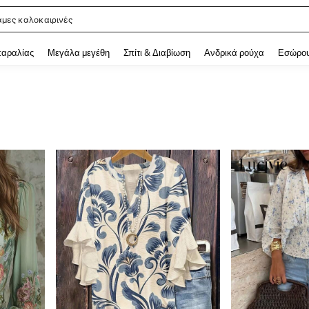
άμες καλοκαιρινές
 and down arrow keys to navigate search Αναζητήθηκαν πρόσφατα and Ανακάλυ
παραλίας
Μεγάλα μεγέθη
Σπίτι & Διαβίωση
Ανδρικά ρούχα
Εσώρου