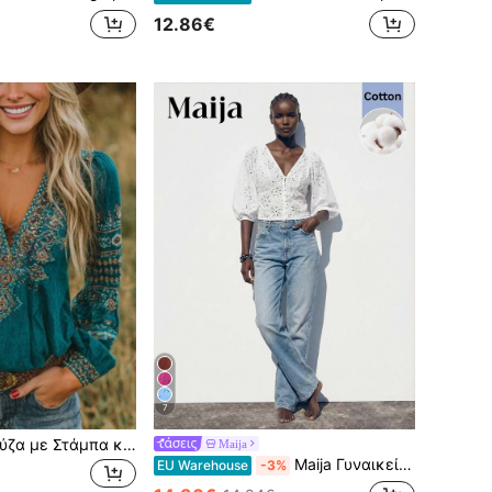
12.86€
7
Νέα Άφιξη Μπλούζα με Στάμπα και V-Neck σε Μποέμ Στυλ, Άνετη και Καθημερινή, Κατάλληλη για Άνοιξη, Καλοκαίρι, Φθινοπωρινές Διακοπές & Ταξίδια
Maija
Maija Γυναικεία λευκή μπλούζα για διακοπές στην παραλία με V λαιμόκοψη και κουμπιά μπροστά, κεντημένο ύφασμα με μανίκια και φανάρι σε στενή γραμμή, χαβανέζικο στυλ, για γυναίκες, ημέρα του Αγίου Πατρικίου, Πάσχα, καλοκαίρι, Γυναικεία μπλούζα για πάρτι, παραλία, καλοκαιρινές διακοπές, διακοπές στην παραλία, καλοκαιρινές εξόδους, αποφοίτηση, casual μπλούζες για γυναίκες
EU Warehouse
-3%