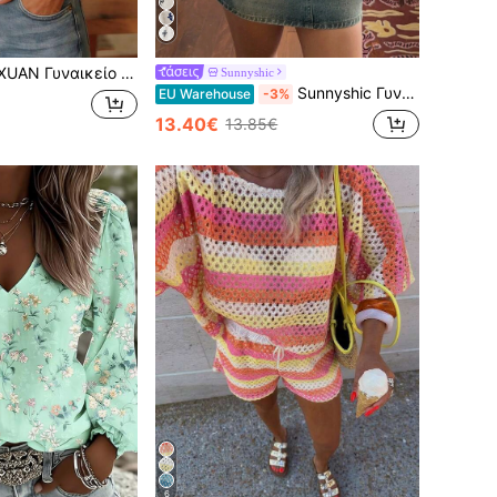
μισο με κουμπιά, κοντό μανίκι και ολόσωμο τύπωμα, σχέδιο wrap με κουμπιά, 봄ατινό/καλοκαιρινό τοπ για διακοπές, τυπικό μέγεθος
Sunnyshic
Sunnyshic Γυναικεία Μπλούζα Διακοπών με Ρετρό Στάμπα και Δετό Φούντα, Φανάρι και Μανίκια, Φθινόπωρο/Χειμώνας
EU Warehouse
-3%
13.40€
13.85€
6