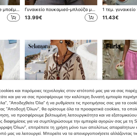
YI XUAN Γυναικείο vintage μποέμ πουλόβερ με μακριά μανίκια, φλοράλ patchwork τύπωμα, λαιμόκοψη V, από υφαντό ύφασμα, φθινοπωρινή μπλούζα, τοπ για καλοκαιρινές διακοπές
Γυναικείο πουκαμισό-μπλούζα με ψηφιακή εκτύπωση για άνοιξη/καλοκαίρι, μοντέρνο, κομψό, casual, φαρδύ, με μακριά μανίκια, μικρό όρθιο γιακά και στυλ καρνίγκαν, ροζ, για διακοπές
13.99€
11.43€
ookies και παρόμοιες τεχνολογίες στον ιστότοπό μας για να σας παρέ
άτε και για να σας προσφέρουμε την καλύτερη δυνατή εμπειρία περιήγ
λα", "Αποδεχθείτε Όλα" ή να ρυθμίσετε τις προτιμήσεις σας για τα coo
τας "Αποδοχή Όλων", θα ορίσουμε όλα τα προαιρετικά cookies, τα οπο
νηση, να προσφέρουμε βελτιωμένη λειτουργικότητα και να εξατομικεύου
τις διαφημίσεις για να συμπληρώσουμε την εμπειρία αγορών σας με τη 
όρριψη Όλων", επιτρέπετε τη χρήση μόνο των απολύτως απαραίτητων 
7
33
οπό μας να λειτουργεί. Μπορείτε να τα απενεργοποιήσετε αλλάζοντας τι