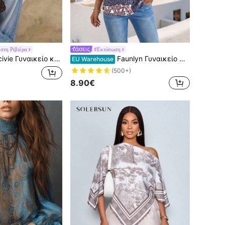
στη Ριβιέρα
#Εκτύπωση
φαρμοστό τοπ με λαιμόκοψη V και μανίκια φτερικού, λευκό με μπλε λουλουδένιο τύπωμα, καλοκαιρινό boho για διακοπές, ταξίδια, Y2K πάρτι
Faunlyn Γυναικείο πουκάμισο με στάμπα Paisley Holiday Leisure
EU Warehouse
(500+)
8.90€