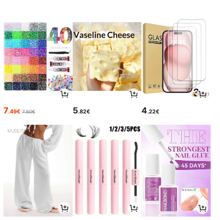
7
5
4
.49€
.82€
.22€
7.50€