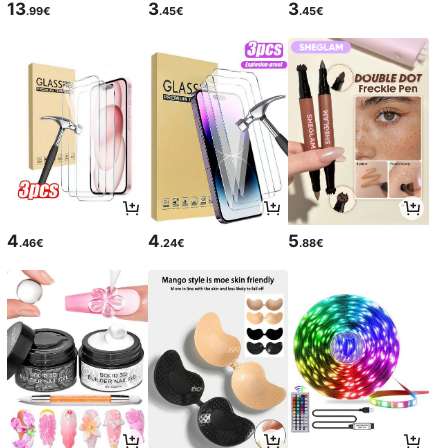
13
3
3
.99€
.45€
.45€
4
4
5
.46€
.24€
.88€