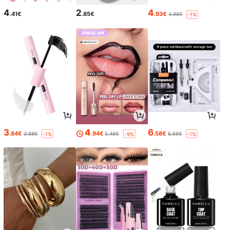
4
2
4
.41€
.85€
.93€
4.98€
-1%
3
4
6
.84€
.94€
.58€
3.88€
5.48€
6.68€
-1%
-9%
-1%