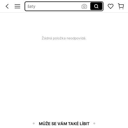
plavky damske
dámské šaty letní
bikiny set
plavky
Žádná položka neodpovídá.
MŮŽE SE VÁM TAKÉ LÍBIT