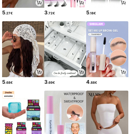
5
3
5
.27€
.72€
.18€
5
3
4
.68€
.69€
.88€