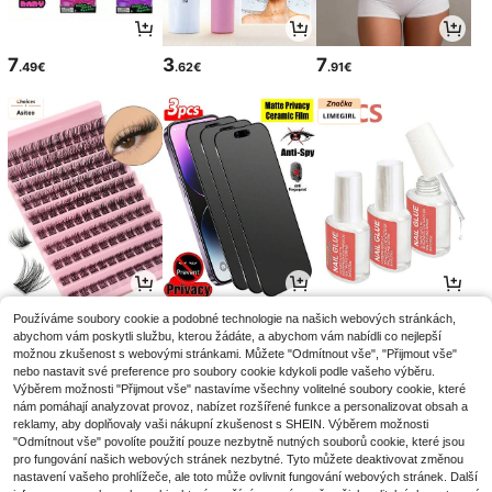
7
3
7
.49€
.62€
.91€
4
3
3
Používáme soubory cookie a podobné technologie na našich webových stránkách,
.98€
.90€
.58€
abychom vám poskytli službu, kterou žádáte, a abychom vám nabídli co nejlepší
možnou zkušenost s webovými stránkami. Můžete "Odmítnout vše", "Přijmout vše"
nebo nastavit své preference pro soubory cookie kdykoli podle vašeho výběru.
Výběrem možnosti "Přijmout vše" nastavíme všechny volitelné soubory cookie, které
nám pomáhají analyzovat provoz, nabízet rozšířené funkce a personalizovat obsah a
reklamy, aby doplňovaly vaši nákupní zkušenost s SHEIN. Výběrem možnosti
"Odmítnout vše" povolíte použití pouze nezbytně nutných souborů cookie, které jsou
pro fungování našich webových stránek nezbytné. Tyto můžete deaktivovat změnou
nastavení vašeho prohlížeče, ale toto může ovlivnit fungování webových stránek. Další