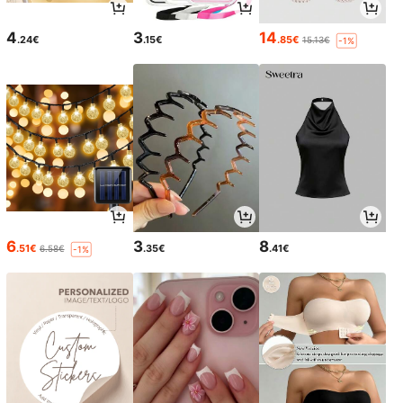
4
3
14
.24€
.15€
.85€
15.13€
-1%
6
3
8
.51€
.35€
.41€
6.58€
-1%