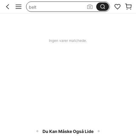
belt
hijab
hair clip
solbriller dame
Ingen varer matchede.
Du Kan Måske Også Lide