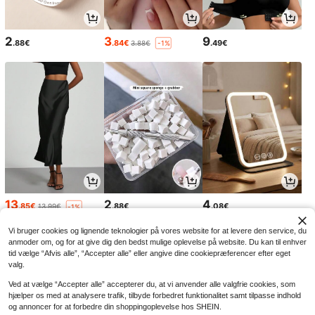
2
3
9
.88€
.84€
.49€
3.88€
-1%
13
2
4
.85€
.88€
.08€
13.99€
-1%
Vi bruger cookies og lignende teknologier på vores website for at levere den service, du
anmoder om, og for at give dig den bedst mulige oplevelse på website. Du kan til enhver
tid vælge “Afvis alle”, “Accepter alle” eller angive dine cookiepræferencer efter eget
valg.
Ved at vælge “Accepter alle” accepterer du, at vi anvender alle valgfrie cookies, som
hjælper os med at analysere trafik, tilbyde forbedret funktionalitet samt tilpasse indhold
og annoncer for at forbedre din shoppingoplevelse hos SHEIN.