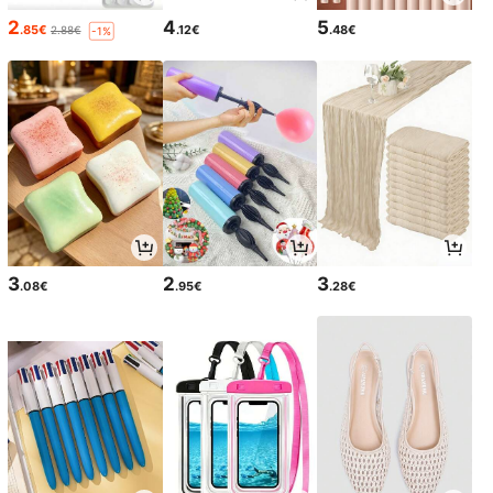
2
4
5
.85€
.12€
.48€
2.88€
-1%
3
2
3
.08€
.95€
.28€