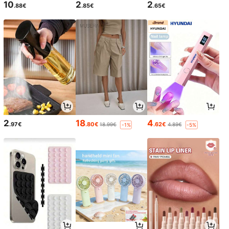
10
2
2
.88€
.85€
.65€
2
18
4
.97€
.80€
.62€
18.99€
4.89€
-1%
-5%