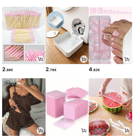
2
2
4
.88€
.78€
.83€