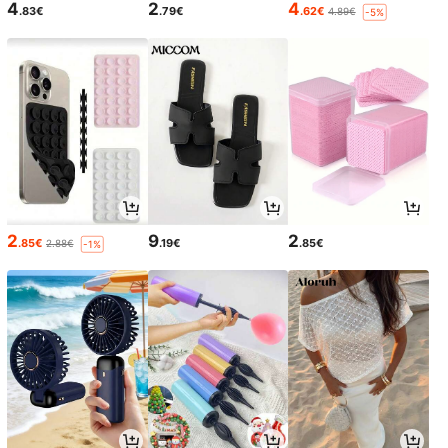
4
2
4
.83€
.79€
.62€
4.89€
-5%
2
9
2
.85€
.19€
.85€
2.88€
-1%