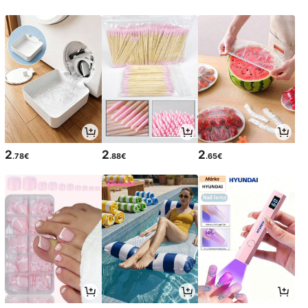
2
2
2
.78€
.88€
.65€