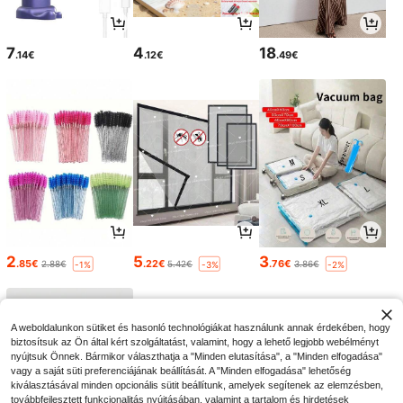
7
4
18
.14€
.12€
.49€
2
5
3
.85€
.22€
.76€
2.88€
5.42€
3.86€
-1%
-3%
-2%
A weboldalunkon sütiket és hasonló technológiákat használunk annak érdekében, hogy
biztosítsuk az Ön által kért szolgáltatást, valamint, hogy a lehető legjobb webélményt
nyújtsuk Önnek. Bármikor választhatja a "Minden elutasítása", a "Minden elfogadása"
vagy a saját süti preferenciájának beállítását. A "Minden elfogadása" lehetőség
kiválasztásával minden opcionális sütit beállítunk, amelyek segítenek az elemzésben,
továbbfejlesztett funkcionalitás nyújtásában, valamint a tartalom és hirdetések