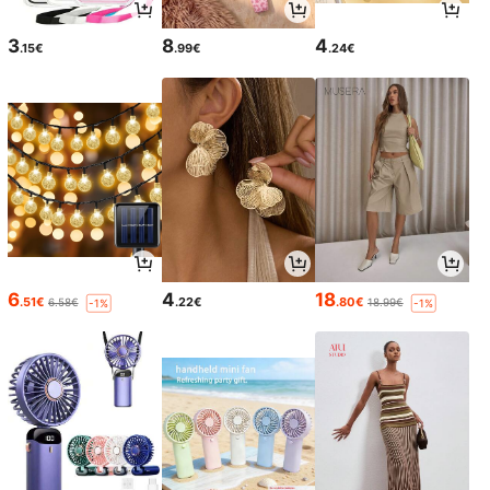
3
8
4
.15€
.99€
.24€
6
4
18
.51€
.22€
.80€
6.58€
18.99€
-1%
-1%