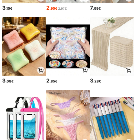
3
2
7
.15€
.95€
.99€
2.97€
3
2
3
.08€
.85€
.28€