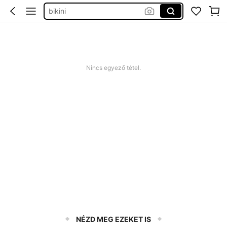
strandruha
romper plus size
nyári ruha
squishy
Nincs egyező tétel.
NÉZD MEG EZEKET IS