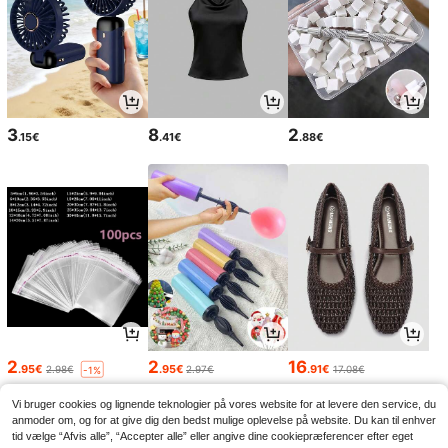
3
8
2
.15€
.41€
.88€
2
2
16
.95€
.95€
.91€
2.98€
2.97€
17.08€
-1%
Vi bruger cookies og lignende teknologier på vores website for at levere den service, du
anmoder om, og for at give dig den bedst mulige oplevelse på website. Du kan til enhver
tid vælge “Afvis alle”, “Accepter alle” eller angive dine cookiepræferencer efter eget