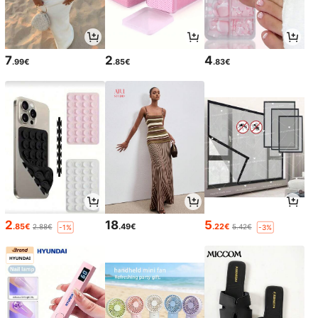
7
2
4
.99€
.85€
.83€
2
18
5
.85€
.49€
.22€
2.88€
5.42€
-1%
-3%