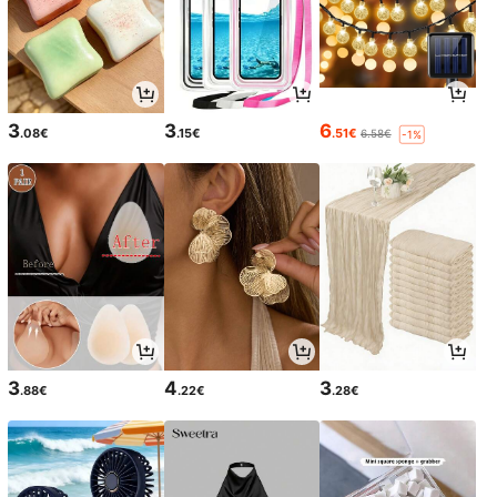
3
3
6
.08€
.15€
.51€
6.58€
-1%
3
4
3
.88€
.22€
.28€