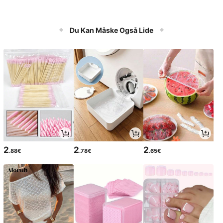
Du Kan Måske Også Lide
2
2
2
.88€
.78€
.65€