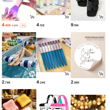
4
4
9
.62€
.12€
.19€
4.89€
-5%
2
4
2
.79€
.24€
.88€