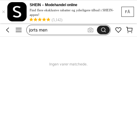
bikini
SHEIN – Modehandel online
×
women swimming wear
Find flere eksklusive rabatter og yderligere tilbud i SHEIN-
FÅ
appen!
missguided
(5,142)
jorts men
squishy
bikini
women swimming wear
Ingen varer matchede.