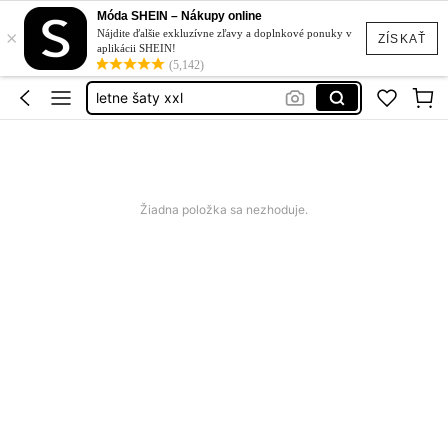
squishy
Móda SHEIN – Nákupy online
×
cherry saty
Nájdite ďalšie exkluzívne zľavy a doplnkové ponuky v
ZÍSKAŤ
aplikácii SHEIN!
letne šaty xxl
(5,142)
plavky
samsung galaxy a17
squishy
cherry saty
Žiadna položka sa nezhoduje.