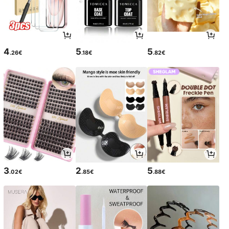
4
5
5
.26€
.18€
.82€
3
2
5
.02€
.85€
.88€