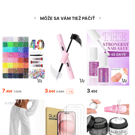
MÔŽE SA VÁM TIEŽ PÁČIŤ
7
3
3
.49€
.84€
.45€
7.50€
3.88€
-1%