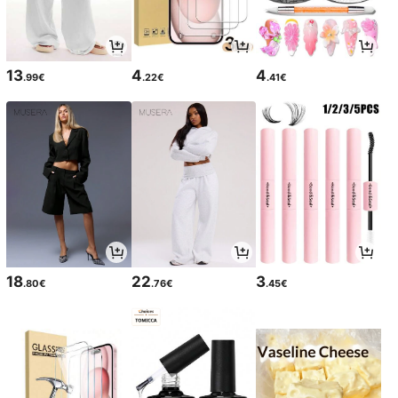
13
4
4
.99€
.22€
.41€
18
22
3
.80€
.76€
.45€