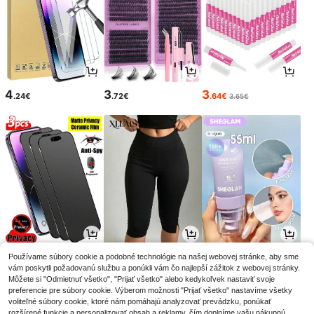
4
3
3
.24€
.72€
.64€
3.65€
3
11
6
Používame súbory cookie a podobné technológie na našej webovej stránke, aby sme
.90€
.38€
.48€
vám poskytli požadovanú službu a ponúkli vám čo najlepší zážitok z webovej stránky.
Môžete si "Odmietnuť všetko", "Prijať všetko" alebo kedykoľvek nastaviť svoje
preferencie pre súbory cookie. Výberom možnosti "Prijať všetko" nastavíme všetky
voliteľné súbory cookie, ktoré nám pomáhajú analyzovať prevádzku, ponúkať
rozšírené funkcie a personalizovať obsah a reklamy, čím doplníme vašu nákupnú