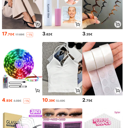
17
3
3
.70€
.62€
.35€
17.88€
-1%
4
10
2
.93€
.39€
.75€
4.98€
10.49€
-1%