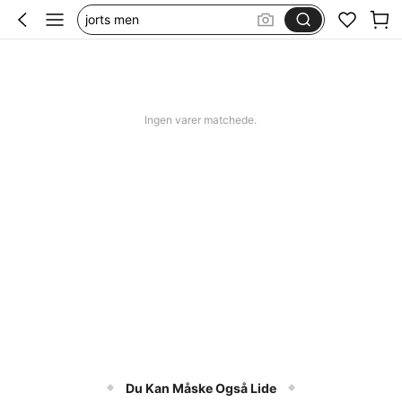
jorts men
squishy
bikini
women swimming wear
Ingen varer matchede.
Du Kan Måske Også Lide