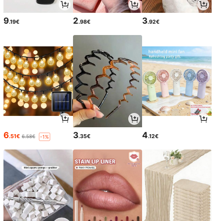
9
2
3
.19€
.98€
.92€
6
3
4
.51€
.35€
.12€
6.58€
-1%