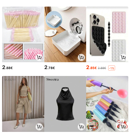
2
2
2
.88€
.78€
.85€
2.88€
-1%