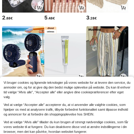
2
5
3
.88€
.48€
.28€
Vi bruger cookies og lignende teknologier på vores website for at levere den service, du
3
12
17
.15€
.59€
.99€
anmoder om, og for at give dig den bedst mulige oplevelse på website. Du kan til enhver
tid vælge “Afvis alle”, “Accepter alle” eller angive dine cookiepræferencer efter eget
valg.
Ved at vælge “Accepter alle” accepterer du, at vi anvender alle valgfrie cookies, som
hjælper os med at analysere trafik, tilbyde forbedret funktionalitet samt tilpasse indhold
og annoncer for at forbedre din shoppingoplevelse hos SHEIN.
Ved at vælge “Afvis alle” tillader du kun brugen af strengt nødvendige cookies, som får
vores website til at fungere. Du kan deaktivere disse ved at ændre indstillingerne i din
browser, men det kan påvirke, hvordan websitet fungerer.