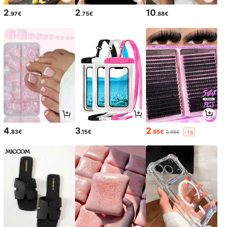
2
2
10
.97€
.75€
.88€
4
3
2
.83€
.15€
.95€
2.98€
-1%