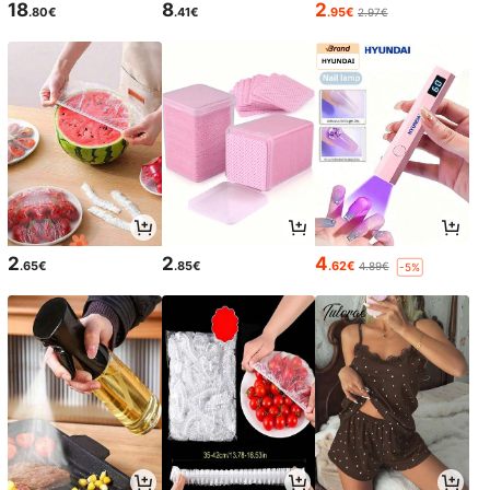
18
8
2
.80€
.41€
.95€
2.97€
2
2
4
.65€
.85€
.62€
4.89€
-5%