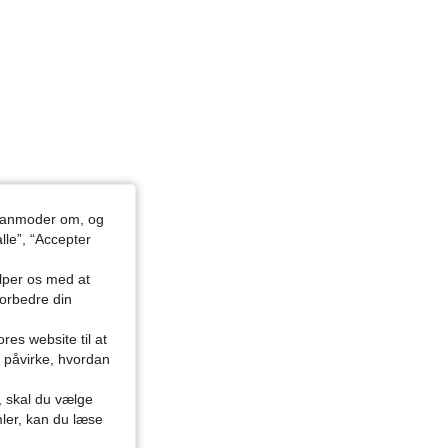
du anmoder om, og
lle”, “Accepter
ælper os med at
forbedre din
res website til at
n påvirke, hvordan
r, skal du vælge
mler, kan du læse