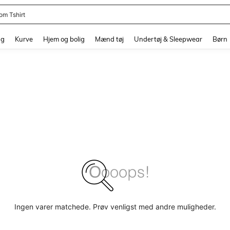
om Tshirt
and down arrow keys to navigate search Senest søgte and Søgediscovery. Press 
ng
Kurve
Hjem og bolig
Mænd tøj
Undertøj & Sleepwear
Børn
Ingen varer matchede. Prøv venligst med andre muligheder.