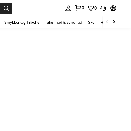
0
0
Enter to select.
Smykker Og Tilbehør
Skønhed & sundhed
Sko
Hjem Tekstiler