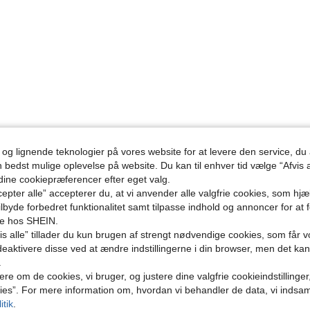
 og lignende teknologier på vores website for at levere den service, 
n bedst mulige oplevelse på website. Du kan til enhver tid vælge “Afvis a
 dine cookiepræferencer efter eget valg.
epter alle” accepterer du, at vi anvender alle valgfrie cookies, som hj
tilbyde forbedret funktionalitet samt tilpasse indhold og annoncer for at 
se hos SHEIN.
s alle” tillader du kun brugen af strengt nødvendige cookies, som får vo
eaktivere disse ved at ændre indstillingerne i din browser, men det ka
.
ere om de cookies, vi bruger, og justere dine valgfrie cookieindstillinge
ies”. For mere information om, hvordan vi behandler de data, vi indsa
itik
.