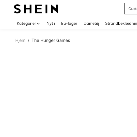
Cust
Use up 
Kategorier
Nyt i
Eu-lager
Dametøj
Strandbeklædni
Hjem
The Hunger Games
/