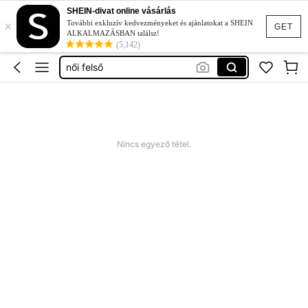
hosszú ujjú felső
SHEIN-divat online vásárlás
×
top
További exkluzív kedvezményeket és ajánlatokat a SHEIN
GET
ALKALMAZÁSBAN találsz!
festival outfits women
(5,142)
női felső
party top
hosszú ujjú felső
top
Nincs egyező tétel.