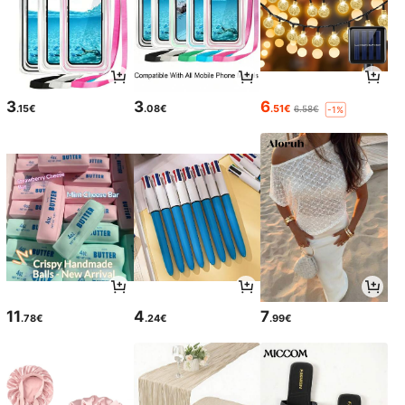
3
3
6
.15€
.08€
.51€
6.58€
-1%
11
4
7
.78€
.24€
.99€