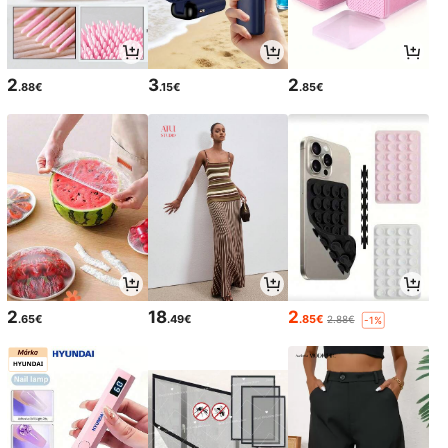
2
3
2
.88€
.15€
.85€
2
18
2
.65€
.49€
.85€
2.88€
-1%