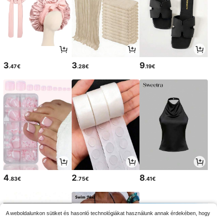
3
3
9
.47€
.28€
.19€
4
2
8
.83€
.75€
.41€
A weboldalunkon sütiket és hasonló technológiákat használunk annak érdekében, hogy