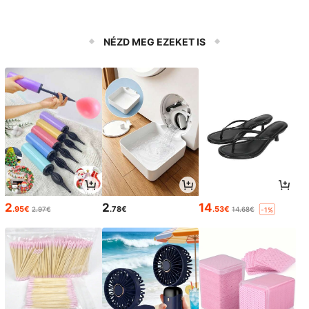
NÉZD MEG EZEKET IS
2
2
14
.95€
.78€
.53€
2.97€
14.68€
-1%