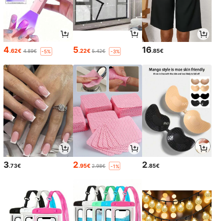
4
5
16
.62€
.22€
.85€
4.89€
5.42€
-5%
-3%
3
2
2
.73€
.95€
.85€
2.98€
-1%