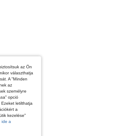
iztosítsuk az Ön
mikor választhatja
ását. A "Minden
enek az
ések személyre
ása" opció
zeket letilthatja
ciókért a
ütik kezelése"
 ide a