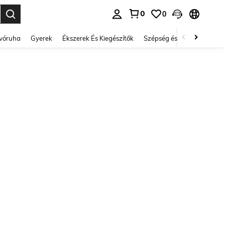
0
0
se. Press Enter to select.
lvóruha
Gyerek
Ékszerek És Kiegészítők
Szépség és egészség
Ci