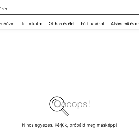
Shirt
and down arrow keys to navigate search Legutóbb keresett and Keresés felfedezé
ruházat
Telt alkatra
Otthon és élet
Férfiruházat
Alsónemű és a
Nincs egyezés. Kérjük, próbáld meg másképp!