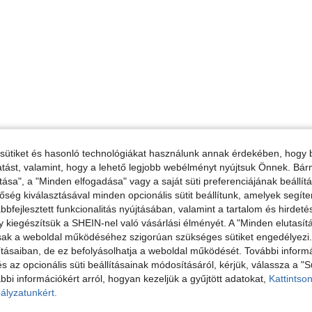
sütiket és hasonló technológiákat használunk annak érdekében, hogy b
ltatást, valamint, hogy a lehető legjobb webélményt nyújtsuk Önnek. Bár
tása", a "Minden elfogadása" vagy a saját süti preferenciájának beállít
őség kiválasztásával minden opcionális sütit beállítunk, amelyek segít
bfejlesztett funkcionalitás nyújtásában, valamint a tartalom és hirdet
kiegészítsük a SHEIN-nel való vásárlási élményét. A "Minden elutasít
sak a weboldal működéséhez szigorúan szükséges sütiket engedélyezi. E
tásaiban, de ez befolyásolhatja a weboldal működését. További informá
és az opcionális süti beállításainak módosításáról, kérjük, válassza a "S
bbi információkért arról, hogyan kezeljük a gyűjtött adatokat,
Kattintson
ályzatunkért.