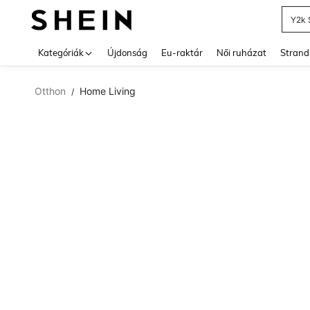
Y2k 
Use up 
Kategóriák
Újdonság
Eu-raktár
Női ruházat
Strand
Otthon
Home Living
/