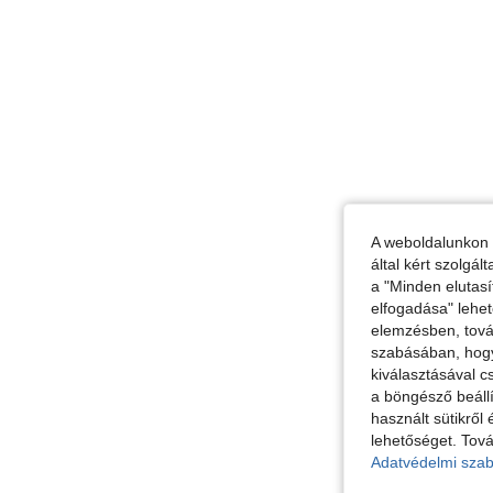
A weboldalunkon 
által kért szolgá
a "Minden elutasí
elfogadása" lehet
elemzésben, továb
szabásában, hogy 
kiválasztásával c
a böngésző beállí
használt sütikről 
lehetőséget. Tová
Adatvédelmi szab