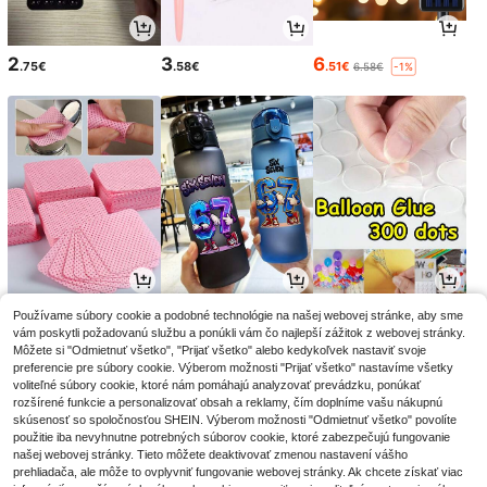
2
3
6
.75€
.58€
.51€
6.58€
-1%
2
7
2
Používame súbory cookie a podobné technológie na našej webovej stránke, aby sme
.95€
.24€
.88€
2.98€
-1%
vám poskytli požadovanú službu a ponúkli vám čo najlepší zážitok z webovej stránky.
Môžete si "Odmietnuť všetko", "Prijať všetko" alebo kedykoľvek nastaviť svoje
preferencie pre súbory cookie. Výberom možnosti "Prijať všetko" nastavíme všetky
voliteľné súbory cookie, ktoré nám pomáhajú analyzovať prevádzku, ponúkať
rozšírené funkcie a personalizovať obsah a reklamy, čím doplníme vašu nákupnú
skúsenosť so spoločnosťou SHEIN. Výberom možnosti "Odmietnuť všetko" povolíte
použitie iba nevyhnutne potrebných súborov cookie, ktoré zabezpečujú fungovanie
našej webovej stránky. Tieto môžete deaktivovať zmenou nastavení vášho
prehliadača, ale môže to ovplyvniť fungovanie webovej stránky. Ak chcete získať viac