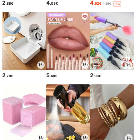
2
4
4
.88€
.08€
.62€
4.89€
-5%
2
5
2
.78€
.48€
.98€