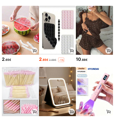
2
2
10
.65€
.85€
.88€
2.88€
-1%