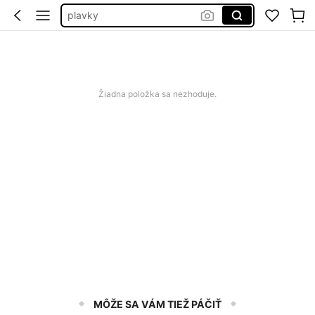
plavky
samsung galaxy a17
squishy
cherry saty
Žiadna položka sa nezhoduje.
MÔŽE SA VÁM TIEŽ PÁČIŤ