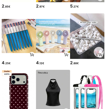
2
2
5
.85€
.97€
.27€
4
4
2
.25€
.12€
.88€