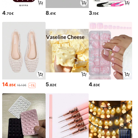
4
8
3
.70€
.41€
.15€
14
5
4
.85€
.82€
.83€
15.13€
-1%