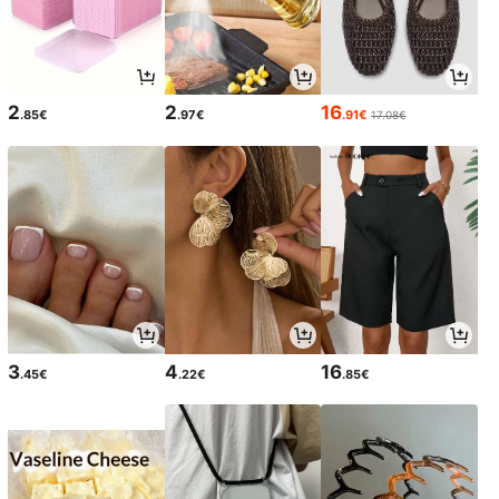
2
2
16
.85€
.97€
.91€
17.08€
3
4
16
.45€
.22€
.85€