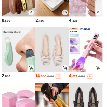
6
2
4
.56€
.78€
.83€
2
14
4
.88€
.85€
.62€
15.13€
4.89€
-1%
-5%