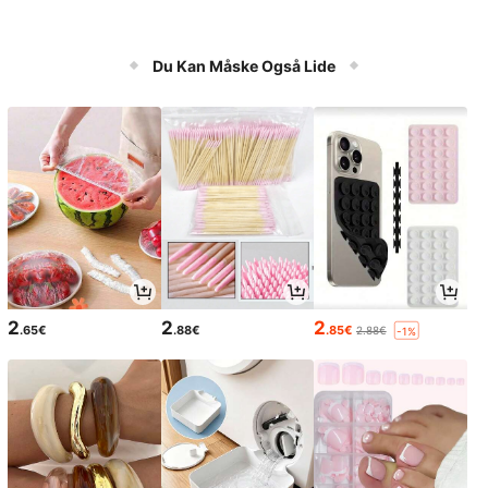
Du Kan Måske Også Lide
2
2
2
.65€
.88€
.85€
2.88€
-1%