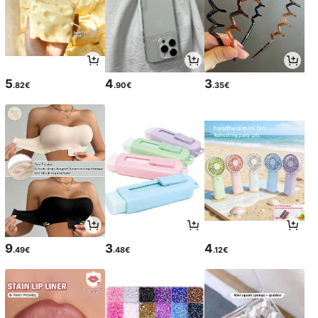
5
4
3
.82€
.90€
.35€
9
3
4
.49€
.48€
.12€