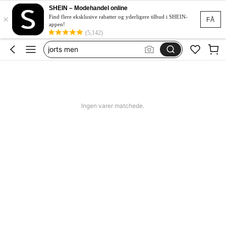
bikini
SHEIN – Modehandel online
×
women swimming wear
Find flere eksklusive rabatter og yderligere tilbud i SHEIN-
FÅ
appen!
missguided
(5,142)
jorts men
squishy
bikini
women swimming wear
Ingen varer matchede.