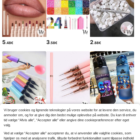
5
3
2
.48€
.58€
.88€
Vi bruger cookies og lignende teknologier på vores website for at levere den service, du
2
3
7
.98€
.58€
.24€
anmoder om, og for at give dig den bedst mulige oplevelse på website. Du kan til enhver
tid vælge “Afvis alle”, “Accepter alle” eller angive dine cookiepræferencer efter eget
valg.
Ved at vælge “Accepter alle” accepterer du, at vi anvender alle valgfrie cookies, som
hjælper os med at analysere trafik, tilbyde forbedret funktionalitet samt tilpasse indhold