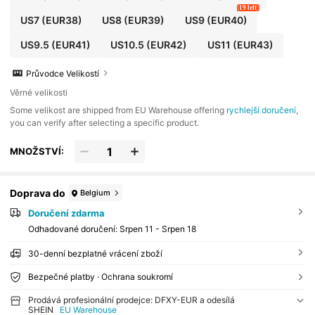
19 left
US7
(EUR38)
US8
(EUR39)
US9
(EUR40)
US9.5
(EUR41)
US10.5
(EUR42)
US11
(EUR43)
Průvodce Velikostí
Věrné velikosti
​Some velikost are shipped from EU Warehouse offering
rychlejší doručení
,
you can verify after selecting a specific product.
MNOŽSTVÍ:
Doprava do
Belgium
Doručení zdarma
Odhadované doručení:
Srpen 11 - Srpen 18
30-denní bezplatné vrácení zboží
Bezpečné platby · Ochrana soukromí
Prodává profesionální prodejce: DFXY-EUR a odesílá
SHEIN
EU Warehouse