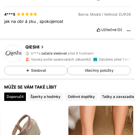
4***5
Barva: Modrá / Velikost: EUR36
jak
na
obr
á
zku
,
spokojenost
Užitečné
(0)
1.8K Sledující
4.91
QIESHI
b***a
začal/a sledovat
před 8 hodinami
j***e
prochází
1.8K Sledující
4.91
Vysoký počet opakovaných zákazníků
Založeno před 1 rokem
Sledovat
Všechny položky
1.8K Sledující
4.91
MŮŽE SE VÁM TAKÉ LÍBIT
Doporučit
Šperky a hodinky
Oděvní doplňky
Tašky a zavazadla
1.8K Sledující
4.91
1.8K Sledující
4.91