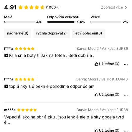
4.91
(1000+)
Zobrazit více
Malé
Odpovídá velikosti
Velké
4%
94%
2%
nádherné
(8)
rychlá doprava
(2)
letní oblečení
(6)
i***a
Barva: Modrá / Velikost: EUR39
Kr
á
sn
é
boty
!!
Jak
na
fotce
.
Sedi
dob
ř
e
.
Užitečné
(0)
l***a
Barva: Modrá / Velikost: EUR40
top
á
nky
s
ú
pekn
é
pohodln
é
odpor
úč
am
Užitečné
(0)
m***a
Barva: Modrá / Velikost: EUR38
Vypad
á
jako
na
obr
á
zku
.
jsou
lehk
é
ale
p
á
sky
docela
tvrd
é...
Užitečné
(0)