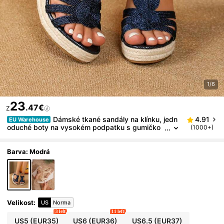
1/6
23
.47€
Z
Dámské tkané sandály na klínku, jedn
4.91
EU Warehouse
oduché boty na vysokém podpatku s gumičko
(1000+)
u, sandály s tlustou podrážkou na dovolenou, ja
rní a letní outfity
Barva: Modrá
Velikost
:
US
Norma
3 left
11 left
US5
(EUR35)
US6
(EUR36)
US6.5
(EUR37)