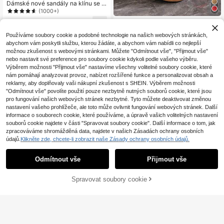
Dámské nové sandály na klínu se si
lnou podrážkou – retro křišťálový el
(1000+)
astický pásek v bohémském stylu ří
20
Minimalistické pohodlné červené s
mské boty – vhodné na prázdninov
.67€
-1%
20.98€
andály s tlustou podrážkou a páske
é cestování
17
.31€
Používáme soubory cookie a podobné technologie na našich webových stránkách,
m pro ženy na platformě 7 cm, na lé
abychom vám poskytli službu, kterou žádáte, a abychom vám nabídli co nejlepší
to, nezbytné pro cesty
možnou zkušenost s webovými stránkami. Můžete "Odmítnout vše", "Přijmout vše"
nebo nastavit své preference pro soubory cookie kdykoli podle vašeho výběru.
Výběrem možnosti "Přijmout vše" nastavíme všechny volitelné soubory cookie, které
nám pomáhají analyzovat provoz, nabízet rozšířené funkce a personalizovat obsah a
reklamy, aby doplňovaly vaši nákupní zkušenost s SHEIN. Výběrem možnosti
"Odmítnout vše" povolíte použití pouze nezbytně nutných souborů cookie, které jsou
pro fungování našich webových stránek nezbytné. Tyto můžete deaktivovat změnou
nastavení vašeho prohlížeče, ale toto může ovlivnit fungování webových stránek. Další
informace o souborech cookie, které používáme, a úpravě vašich volitelných nastavení
souborů cookie najdete v části "Spravovat soubory cookie". Další informace o tom, jak
zpracováváme shromážděná data, najdete v našich Zásadách ochrany osobních
údajů.
Klikněte zde, chcete-li zobrazit naše Zásady ochrany osobních údajů.
Odmítnout vše
Přijmout vše
Spravovat soubory cookie
PŘIDAT DO KOŠÍKU
MycooIshoes
Dámské červené lycra s kříženým p
1 pár dámských sandálů na klínku s
áskem, pohodlné módní ležérní reso
platformou, kovovou přezkou a dut
24
19
.03€
24.20€
.30€
rt tkané slámové lanové boty na pla
ým designem, univerzální letní obu
tformě, klínové boty, jarní a letní out
v, nezbytnost na dovolenou, elastic