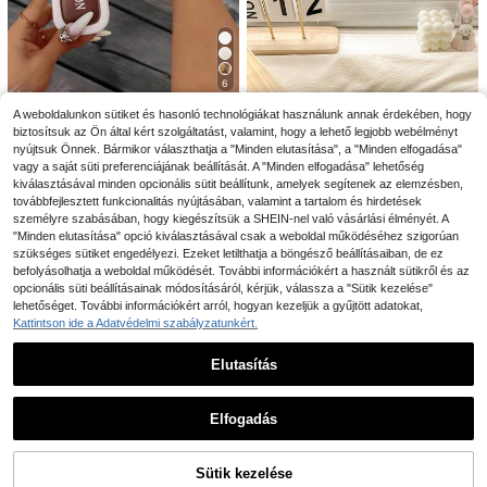
6
Női divatos puha minimalista stílusú
Új, divatos, teljesen egybevágó fek
Louis Elegant Shoes
A weboldalunkon sütiket és hasonló technológiákat használunk annak érdekében, hogy
EVA csendes talpú papucs, kültéri s
ete függőleges csíkos, egylyukú kia
39 maradt
37 maradt
biztosítsuk az Ön által kért szolgáltatást, valamint, hogy a lehető legjobb webélményt
2026 nyári új női négyzethegyű nyi
trandos szandál
lakítás Vastagtalpú, puha, kényelm
tott orrú lapos szandál, retró fontolt
nyújtsuk Önnek. Bármikor választhatja a "Minden elutasítása", a "Minden elfogadása"
10
8
11
es, csúszásgátló szagtalanító EVA a
.37€
.56€
.04€
11.14€
masnis fém díszítéssel, szalmabázi
vagy a saját süti preferenciájának beállítását. A "Minden elfogadása" lehetőség
nyagból női ház fürdőszobai kültéri
sú lapos szandál, alkalmas minden
kiválasztásával minden opcionális sütit beállítunk, amelyek segítenek az elemzésben,
csúszdák (kérjük, rendeljen egy va
napi kirándulásokra, mule szandál,
továbbfejlesztett funkcionalitás nyújtásában, valamint a tartalom és hirdetések
gy két mérettel feljebb, ahogyan kic
nyaralási stílusú női nyári szandál,
si)
személyre szabásában, hogy kiegészítsük a SHEIN-nel való vásárlási élményét. A
kényelmes női szandál, laza slip-o
"Minden elutasítása" opció kiválasztásával csak a weboldal működéséhez szigorúan
n női szandál, divatos aranyos női l
szükséges sütiket engedélyezi. Ezeket letilthatja a böngésző beállításaiban, de ez
4
apos szandál, női nyaralási szandá
l, fehér női szandál, elegáns női sza
befolyásolhatja a weboldal működését. További információkért a használt sütikről és az
Női lapos papucs, szőtt légátereszt
ndál, egyszerű kényelmes hétközn
opcionális süti beállításainak módosításáról, kérjük, válassza a "Sütik kezelése"
ő egypántos barna lapos papucs, n
api alkalmi lapos strandcipő, puha t
12
lehetőséget. További információkért arról, hogyan kezeljük a gyűjtött adatokat,
.26€
12.38€
égyzetes orrú nyári divatos strandp
alpú plus size női strandsandál
Kattintson ide a Adatvédelmi szabályzatunkért.
apucs nyári nyaraláshoz
Elutasítás
Hasonló, raktáron lévő termékek megjelenítése
Összes megtekintése
8
Elfogadás
Sajnáljuk, a termék elfogyott.
Női vastag talpú, csúszásgátló, kén
yelmes papucsok, kültéri, hétközna
#1 Legjobban eladott
ben Szív Női Papucsok
pi, leopárdmintás, khaki színű stran
Sütik kezelése
ELKELT
13
dpapucsok, nyári, beltéri papucsok
.38€
5