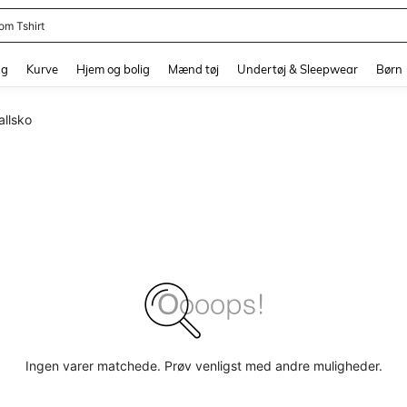
om Tshirt
and down arrow keys to navigate search Senest søgte and Søgediscovery. Press 
ng
Kurve
Hjem og bolig
Mænd tøj
Undertøj & Sleepwear
Børn
llsko
Ingen varer matchede. Prøv venligst med andre muligheder.