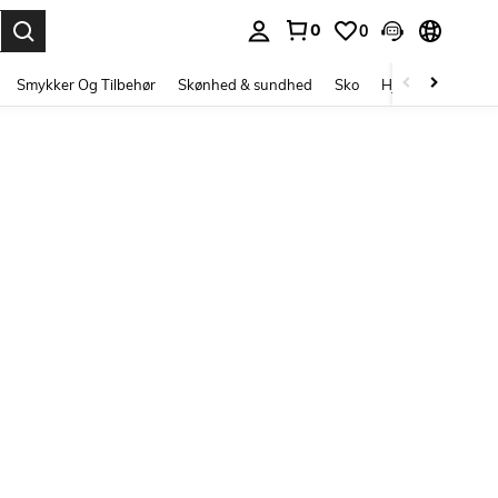
0
0
Enter to select.
Smykker Og Tilbehør
Skønhed & sundhed
Sko
Hjem Tekstiler