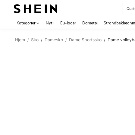
Cust
Use up 
Kategorier
Nyt i
Eu-lager
Dametøj
Strandbeklædni
Hjem
Sko
Damesko
Dame Sportssko
Dame volleyba
/
/
/
/