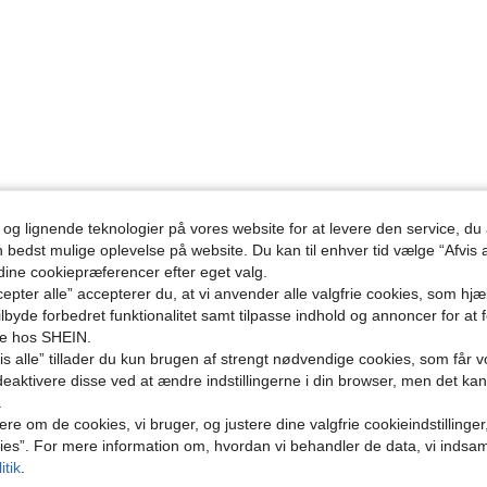
 og lignende teknologier på vores website for at levere den service, 
n bedst mulige oplevelse på website. Du kan til enhver tid vælge “Afvis a
 dine cookiepræferencer efter eget valg.
epter alle” accepterer du, at vi anvender alle valgfrie cookies, som hj
tilbyde forbedret funktionalitet samt tilpasse indhold og annoncer for at 
se hos SHEIN.
s alle” tillader du kun brugen af strengt nødvendige cookies, som får vo
eaktivere disse ved at ændre indstillingerne i din browser, men det ka
.
ere om de cookies, vi bruger, og justere dine valgfrie cookieindstillinge
ies”. For mere information om, hvordan vi behandler de data, vi indsa
itik
.