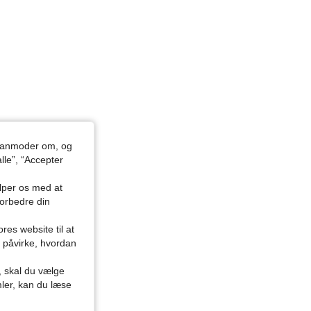
du anmoder om, og
lle”, “Accepter
ælper os med at
forbedre din
res website til at
n påvirke, hvordan
r, skal du vælge
mler, kan du læse