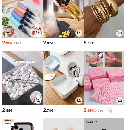
2
2
5
.95€
.97€
.27€
2.97€
2
2
2
.88€
.78€
.95€
2.98€
-1%