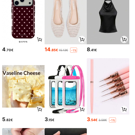
4
14
8
.70€
.85€
.41€
15.13€
-1%
5
3
3
.82€
.15€
.54€
3.58€
-1%