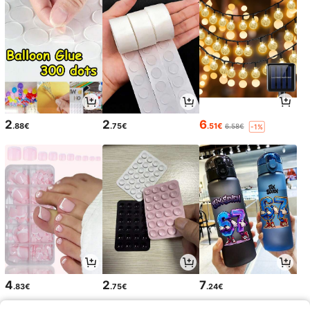
2
2
6
.88€
.75€
.51€
6.58€
-1%
4
2
7
.83€
.75€
.24€