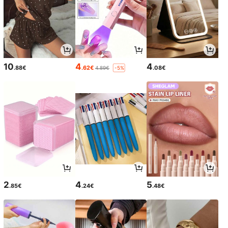
10
4
4
.88€
.62€
.08€
4.89€
-5%
2
4
5
.85€
.24€
.48€