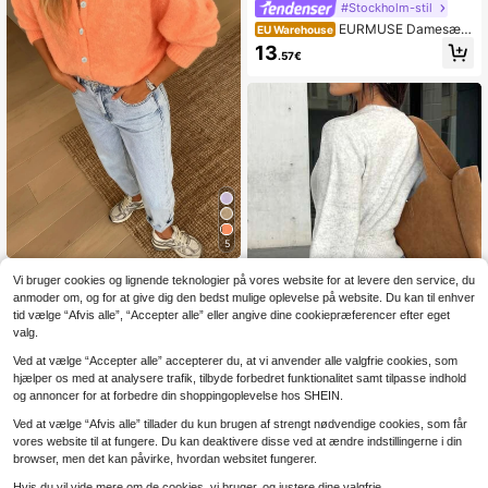
#Stockholm-stil
EURMUSE Damesæt i
EU Warehouse
strik med stribet mønster, polokrav
13
.57€
e, drop shoulder pullover og matche
nde bukser, 2-delt strikkesæt, stribe
t strikkesæt, co-ord, vintertøj
5
Ny casual minimalistis
EU Warehouse
Vi bruger cookies og lignende teknologier på vores website for at levere den service, du
k strikket knapjakke til efterår/vinte
21
anmoder om, og for at give dig den bedst mulige oplevelse på website. Du kan til enhver
.23€
-1%
21.48€
r, basic top, Back to School, 6 % uld,
tid vælge “Afvis alle”, “Accepter alle” eller angive dine cookiepræferencer efter eget
Y2K til kvinder, top til udgang, Coun
valg.
try Fall
Ved at vælge “Accepter alle” accepterer du, at vi anvender alle valgfrie cookies, som
hjælper os med at analysere trafik, tilbyde forbedret funktionalitet samt tilpasse indhold
9
og annoncer for at forbedre din shoppingoplevelse hos SHEIN.
Efterår/vinter-striktrøje med bindeb
ånd, essentiel hjemmetøj til kvinder,
Ved at vælge “Afvis alle” tillader du kun brugen af strengt nødvendige cookies, som får
19
.66€
19.79€
velegnet til daglig pendling, dating,
vores website til at fungere. Du kan deaktivere disse ved at ændre indstillingerne i din
rejser og forskellige lejligheder, lyse
browser, men det kan påvirke, hvordan websitet fungerer.
grå, minimalistisk
Hvis du vil vide mere om de cookies, vi bruger, og justere dine valgfrie