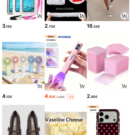
3
2
16
.15€
.75€
.33€
4
4
2
.12€
.62€
.85€
4.89€
-5%