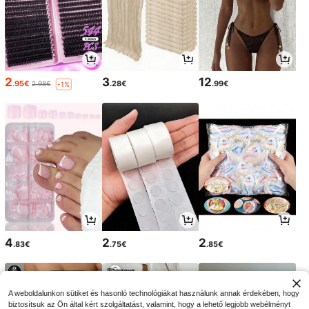
2
3
12
.95€
.28€
.99€
2.98€
-1%
4
2
2
.83€
.75€
.85€
A weboldalunkon sütiket és hasonló technológiákat használunk annak érdekében, hogy
biztosítsuk az Ön által kért szolgáltatást, valamint, hogy a lehető legjobb webélményt