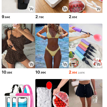
9
2
2
.84€
.78€
.65€
10
10
2
.88€
.99€
.95€
2.97€