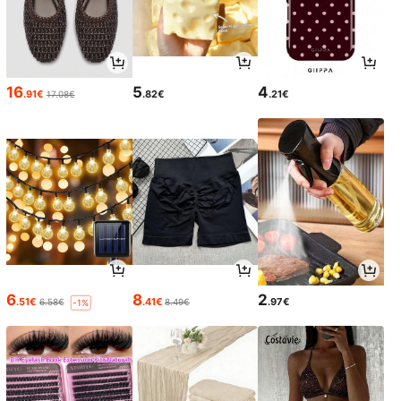
16
5
4
.91€
.82€
.21€
17.08€
6
8
2
.51€
.41€
.97€
6.58€
8.49€
-1%