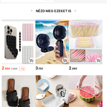
ető kesztyű, szőr- és foltkeltartó ke
fe, acél macska-/kutya bolhófésű, l
úzg szőr eltávolításhoz, kíméletes s
NÉZD MEG EZEKET IS
zőrtagadó kefe, háziállat szőrtisztít
áshoz, masszírozáshoz, gondozásh
oz, szőrgondozáshoz és a szőrgom
bócok megelőzéséhez
2
3
2
.85€
.15€
.88€
2.88€
-1%