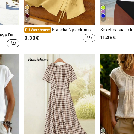
12
5
Franclia Ny ankomst Ærmeløs Unikt Design Tanktop Til Kvinder, Forår/Sommer Gul Topbluse Dametoppe Gult Tøj Sommertoppe Gule Toppe Til Kvinder Elegant
EU Warehouse
ørs, hør abrikosfarvet, sommer, normal pasform, velegnet til hverdagsbrug
11.49€
8.38€