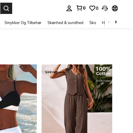
0
0
Enter to select.
Smykker Og Tilbehør
Skønhed & sundhed
Sko
Hjem Tekstiler