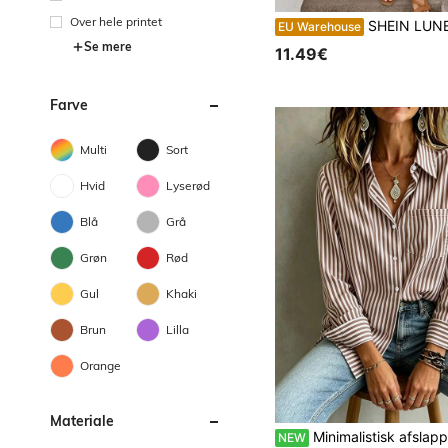
Over hele printet
SHEIN LUNE Vintage Colorblock Stribet Nautisk Print Elegant Talje Twist Høj Slids Ærmeløs Midikjole, Dame Casual Strik Tekstur Bodycon Kj
EU Warehouse
Se mere
11.49€
Farve
Multi
Sort
Hvid
Lyserød
Blå
Grå
Grøn
Rød
Gul
Khaki
Brun
Lilla
Orange
Materiale
Minimalistisk afslappet mode løs ærmeløs skjorte til kvinder, fransk stribet vintageprint, alsidig slankende eleg
NEW