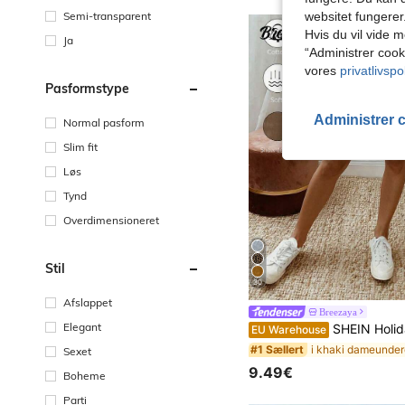
Semi-transparent
websitet fungerer
Hvis du vil vide m
Ja
“Administrer cook
vores
privatlivspol
Pasformstype
Administrer 
Normal pasform
Slim fit
Løs
Tynd
Overdimensioneret
Stil
30
Afslappet
Breezaya
Elegant
SHEIN Holidaya Nye sommershorts i hør med løbegang og rullekant til kvinder. De er fremstillet af hørtekstureret stof, kombineret med en elastisk talje med løbegang og rullekantdetaljer, hvilket giver et afslappet, men elegant look. De er velegnede til daglige udflugter, fer
EU Warehouse
i khaki dameunder
#1 Sællert
Sexet
9.49€
Boheme
Parti