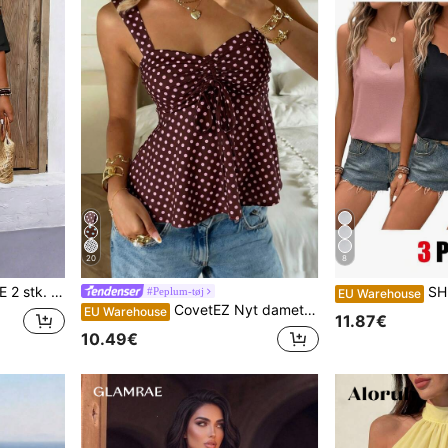
20
8
 behagelig bukser sæt, plus size printet outfit
SHEIN Frenchy 3 stk. afslapp
#Peplum-tøj
EU Warehouse
CovetEZ Nyt dametøj forår/sommer 2026: Brun polkaprikket, sød, afslappet, alsidig bluse/tanktop med flæsebånd og snøre, sommertop
EU Warehouse
11.87€
10.49€