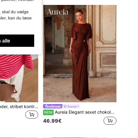
r, skal du vælge
mler, kan du læse
 alle
Casual top til kvinder, stribet kontrastribbet stof, til hverdagsbrug, forår/efterår, chic og elegant
Aureia
Aureia Elegant sexet chokoladebrun stretch-kjole med bådhals, flutterærmer, rynkede draperinger, guldspænde, tætsiddende søjlesnit, gulvlængde, formel aftenkjole til banket og sommer
NEW
46.99€