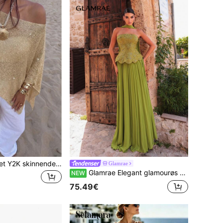
Dame casual sexet Y2K skinnende strikket kort cape-stil pullover-trøje med flagermusærmer, strandcover-up til sommer og ferie
Glamrae
Glamrae Elegant glamourøs olivengrøn 2-i-1-kjole med pailletter, blonder, korset, peplum, chiffon, stropløs, A-linje, gulvlængde og slæb til bal, bryllupsgæst og aftenfest
NEW
75.49€