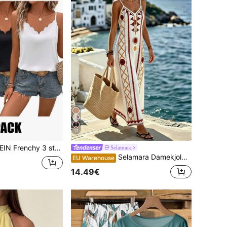
12
ede løse tanktops til kvinder, hvide og sorte elegante sommertoppe til date, moderigtige Y2K skinnende camisoler med V-hals og bølget kant til ferie
Selamara
Selamara Damekjole med geometrisk mønster og ærmeløs afslappet feriekjole
EU Warehouse
14.49€