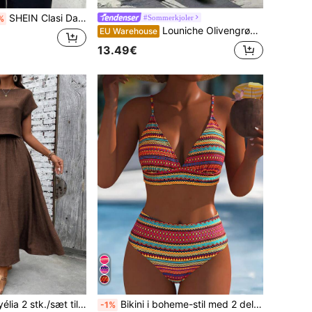
SHEIN Clasi Dame afslappet tanktop med polkaprikker og striber, V-hals, sommer, egnet til udeliv, smarte bluser til kvinder
#Sommerkjoler
%
Louniche Olivengrøn ærmeløs damekjole med krydset taljedesign, minimalistisk stil der viser elegance, velegnet til hverdagsbrug, eftermiddagste, afslappede sammenkomster og let forretningspendling
EU Warehouse
13.49€
æt til kvinder i ensfarvet, rund hals, bluse og nederdel med flagermusærmer, afslappet sommeroutfit
Bikini i boheme-stil med 2 dele, justerbar, til kvinder, strandferie, sommer, resort-tøj
-1%