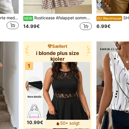
5
Moderigtig kortærmet skjorte med krave til kvinder, alsidig løs afslappet ærmeløs top til pendling, ensfarvet hvid sommerbluse med knapper foran, Office Siren, fra arbejde til weekend
Rusticease Afslappet sommerkjole i tern til daglig brug for midaldrende og ældre kvinder
SHEIN LUNE Da
NEW
EU Warehouse
14.99€
6.99€
Sællert
i blonde plus size
kjoler
1
10.99€
50+ solgt