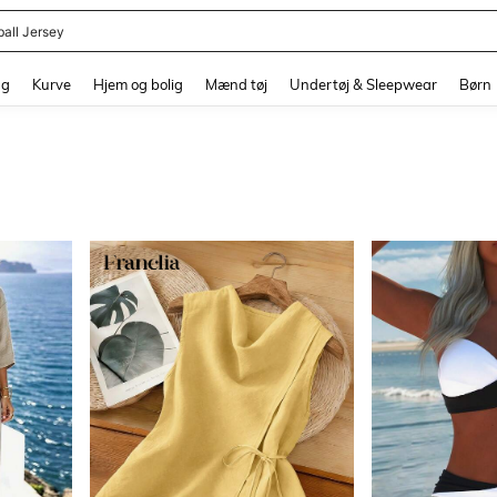
ball Jersey
and down arrow keys to navigate search Senest søgte and Søgediscovery. Press 
ng
Kurve
Hjem og bolig
Mænd tøj
Undertøj & Sleepwear
Børn