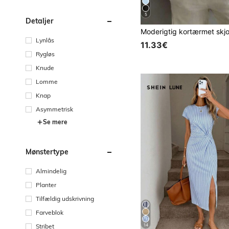
5
Detaljer
Lynlås
11.33€
Rygløs
Knude
Lomme
Knap
Asymmetrisk
Se mere
Mønstertype
Almindelig
Planter
Tilfældig udskrivning
Farveblok
14
Stribet