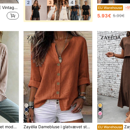
2
3
4
ole, Dame Fødselsdagsoutfit, Dame Fitnesssæt, Dame Bryllupsgæstekjole, Dame Kontortøj
EU Warehouse
-1
5.93€
5.99€
14
21
ant bluse til kontor og daglig pendling
Zayélia Damebluse i glatvævet stof, elegant og enkel, afslappet sommerbluse, arbejdsskjorte
Zayélia 2 stk./s
EU Warehouse