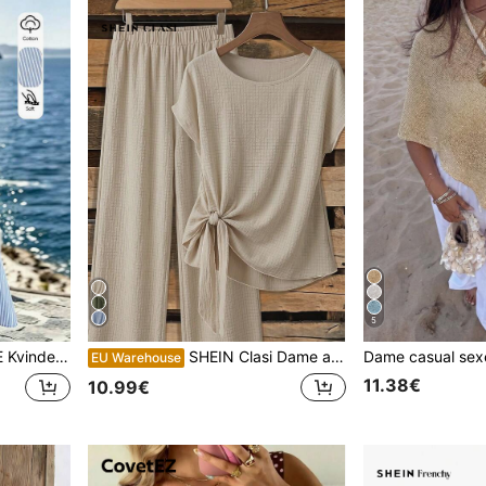
5
st, pendling, retro blå & hvid stribet stof kjole med korte ærmer og rund hals
SHEIN Clasi Dame afslappet skjorte med sløjfe og løse bukser med lige ben, 2-delt sæt, dame sommeroutfit, dame fritidstøj
EU Warehouse
11.38€
10.99€