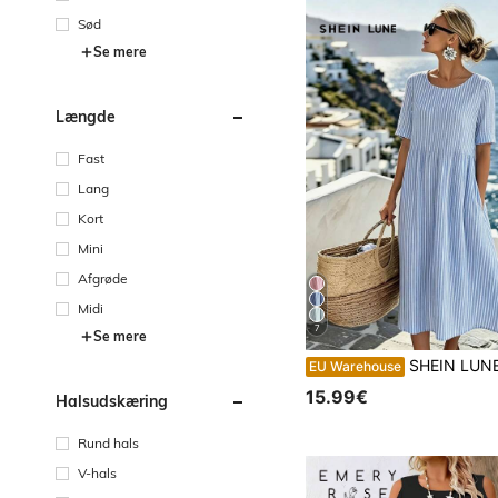
Sød
Se mere
Længde
Fast
Lang
Kort
Mini
Afgrøde
Midi
7
Se mere
SHEIN LUNE Kvinders forår/sommer ny afslappet kjole i hørlignende bomuldsstof, alsidig til strandferie, daglig sammenkom
EU Warehouse
15.99€
Halsudskæring
Rund hals
V-hals