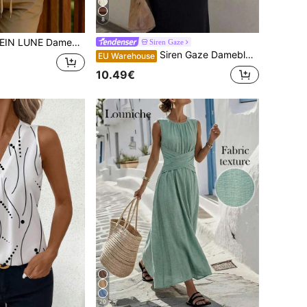
8
mebluse med rund hals og korte ærmer, afslappet og behagelig sommer
Siren Gaze
Siren Gaze Damebluse i ensfarvet design med dyb V-hals, plissé, afslappet og alsidig til daglig brug
EU Warehouse
10.49€
20