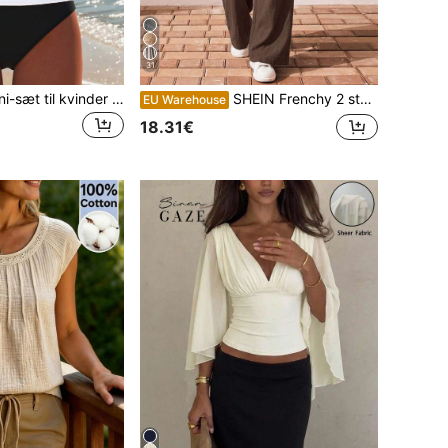
31
Sexet casual bikini-sæt til kvinder med spaghettistropper i sort og hvidt farveblokdesign, strand- og sommerferie-outfit til rejser og ferie, resortwear
SHEIN Frenchy 2 stk./sæt damebukser i 100% bomuld til afslappede ferier, sommertøj til kvinder, afslappet outfit til kvinder
EU Warehouse
18.31€