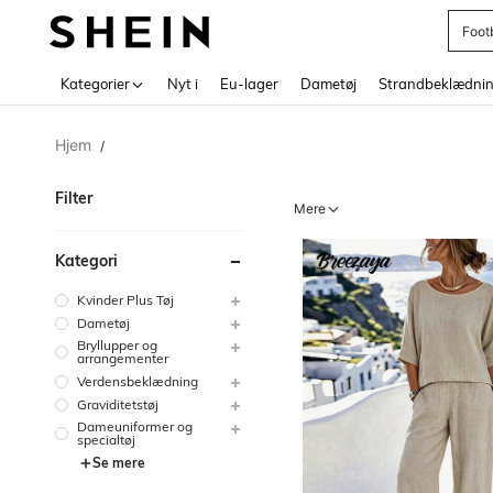
Foot
Use up 
Kategorier
Nyt i
Eu-lager
Dametøj
Strandbeklædni
Hjem
/
Filter
Mere
Kategori
Kvinder Plus Tøj
Dametøj
Bryllupper og
arrangementer
Verdensbeklædning
Graviditetstøj
Dameuniformer og
specialtøj
Se mere