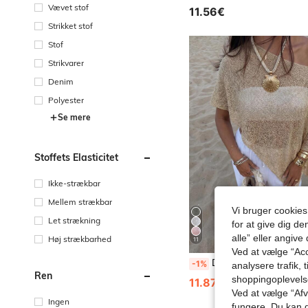
Vævet stof
11.56€
Strikket stof
Stof
Strikvarer
Denim
Polyester
Se mere
Stoffets Elasticitet
Ikke-strækbar
Mellem strækbar
Vi bruger cookies
Let strækning
for at give dig de
alle” eller angive
Høj strækbarhed
11
Ved at vælge “Acc
Dame casual sexet skinnende letvægts ensfarvet strikket cover-up top med udskæringer, flagermusærmer, asymmetrisk kant og kappe-stil, til sommerferie, strand, musik
-1%
analysere trafik, 
Ren
shoppingoplevel
11.87€
11.99€
Ved at vælge “Afvi
Ingen
fungere. Du kan d