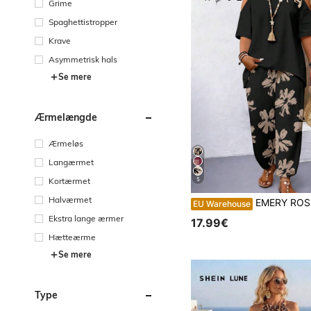
Grime
Spaghettistropper
Krave
Asymmetrisk hals
Se mere
Ærmelængde
Ærmeløs
Langærmet
Kortærmet
5
Halværmet
EMERY ROSE 2 stk. plus size off-shoulder kortærmet top og afslappet løs,
EU Warehouse
Ekstra lange ærmer
17.99€
Hætteærme
Se mere
Type