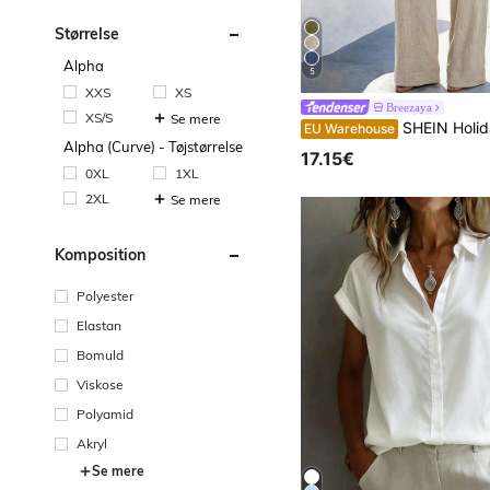
Størrelse
Alpha
5
XXS
XS
Breezaya
XS/S
Se mere
SHEIN Holidaya Damesæt i bomuldshør, buksedragt, kort top, rund hals ensfarvet, moderigtig gadestil, afslappet hverdag og udend
EU Warehouse
Alpha (Curve) - Tøjstørrelse
17.15€
0XL
1XL
2XL
Se mere
Komposition
Polyester
Elastan
Bomuld
Viskose
Polyamid
Akryl
Se mere