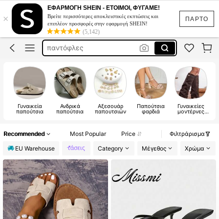
παπουτσια γυναικεια καλοκαιρινα
ΕΦΑΡΜΟΓΗ SHEIN - ΕΤΟΙΜΟΙ, ΦΥΓΑΜΕ!
×
Βρείτε περισσότερες αποκλειστικές εκπτώσεις και
mules
ΠΑΡΤΟ
επιπλέον προσφορές στην εφαρμογή SHEIN!
(5,142)
παντόφλες
πέδιλα
crocs charm
παπουτσια γυναικεια καλοκαιρινα
Γυναικεία
Ανδρικά
Αξεσουάρ
Παπούτσια
Γυναικείες
παπούτσια
παπούτσια
παπουτσιών
φαρδιά
μοντέρνες
μπότες
Recommended
Most Popular
Price
Φιλτράρισμα
EU Warehouse
Category
Μέγεθος
Χρώμα