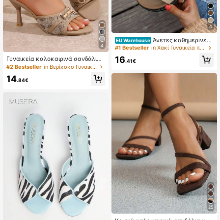
4
Άνετες καθημερινές
EU Warehouse
4
βασικές παντόφλες με επίπεδη χο
#1 Bestseller
in Χακί Γυναικεία πέδιλα
ντρή σόλα, slides από τεχνητό σου
16
Γυναικεία καλοκαιρινά σανδάλια
έτ με ρυθμιζόμενο κλείσιμο με σκί
.41€
με ψηλά τακούνια σε γαλλικό vint
#2 Bestseller
in Βερίκοκο Γυναικεία Σανδάλια
λο, 봄άτινα παπούτσια, παπούτσια
age στυλ, κομψά εξωτερικά στιλέ
διακοπών, casual παπούτσια, παπ
14
το με αγκράφα horse bit, ελαφρύ l
.84€
ούτσια παραλίας, campus casual, δ
uxury στυλ, για μετακίνηση και ρα
ώρο για τη Γιορτή της Μητέρας, Χρι
ντεβού, με ανοιχτή μύτη, σε jacqu
στούγεννα, Ημέρα του Αγίου Βαλε
ard, vintage fashion, κομψά και σέ
ντίνου, για καθημερινή χρήση
ξι
25