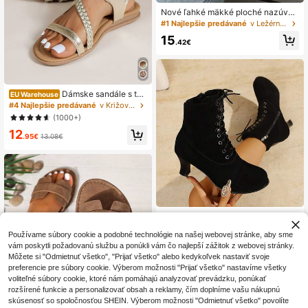
Nové ľahké mäkké ploché nazúvac
ie topánky veľkých veľkostí, univer
#1 Najlepšie predávané
v Ležérne Dámske ležérne topánky
zálne na všetky sezóny, pohodlné, j
15
ednofarebné, s kovovou prackou, s
.42€
okrúhlym špičkou, na ležérne nose
nie
Dámske sandále s tka
EU Warehouse
ným detailom a remienkom, módne
#4 Najlepšie predávané
v Križovatka Dámske sandále
ploché kovové ležérne sandále
(1000+)
12
.95€
13.08€
Dámske jednofarebné členkové čiž
my v westernovom štýle z netkané
18
.51€
Používame súbory cookie a podobné technológie na našej webovej stránke, aby sme
ho materiálu s kovovými očkami, šn
urovaním a bočným zípom, do kanc
vám poskytli požadovanú službu a ponúkli vám čo najlepší zážitok z webovej stránky.
elárie, na jeseň/zimu
Môžete si "Odmietnuť všetko", "Prijať všetko" alebo kedykoľvek nastaviť svoje
preferencie pre súbory cookie. Výberom možnosti "Prijať všetko" nastavíme všetky
voliteľné súbory cookie, ktoré nám pomáhajú analyzovať prevádzku, ponúkať
rozšírené funkcie a personalizovať obsah a reklamy, čím doplníme vašu nákupnú
skúsenosť so spoločnosťou SHEIN. Výberom možnosti "Odmietnuť všetko" povolíte