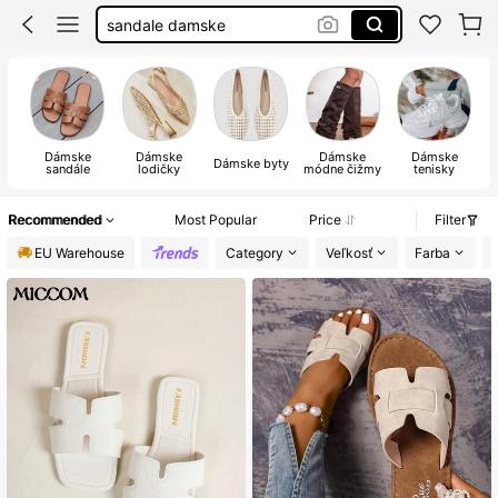
lodičky
sandále
slapky
Dámske
Dámske
Dámske
Dámske
Dámske byty
sandále
lodičky
módne čižmy
tenisky
Recommended
Most Popular
Price
Filter
EU Warehouse
Category
Veľkosť
Farba