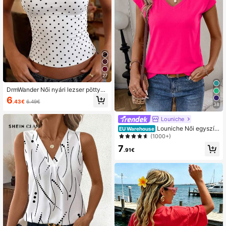
27
DrmWander Női nyári lezser pöttyö
s, testhezálló, pántnélküli trikó
6
.43€
6.49€
38
Louniche
Louniche Női egyszín
EU Warehouse
ű V-nyakú denevérujjú alkalmi soko
(1000+)
ldalú póló
7
.91€