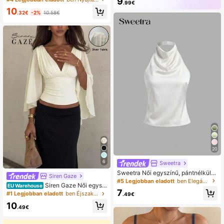
9
.99€
api viseletre, tavasz/ősz, elegáns é
566K előfizetés
10
s stílusos
.32€
-2%
10.58€
20
6
Sweetra
Sweetra Női egyszínű, pántnélküli,
Siren Gaze
hétköznapi viseletre alkalmas felső
#5 Legjobban eladott
ben Elegáns Ujjatlan trikók
Siren Gaze Női egyszí
EU Warehouse
7
nű mély V-nyakú redőkes hétközna
#1 Legjobban eladott
ben Éjszakai kiruccanás Női Blúzok
.49€
pi sokoldalú blúz
10
.49€