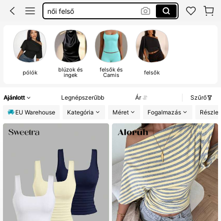
party top
hosszú ujjú felső
top
blúzok és
felsők és
pólók
felsők
ingek
Camis
Ajánlott
Legnépszerűbb
Ár
Szűrő
EU Warehouse
Kategória
Méret
Fogalmazás
Részle