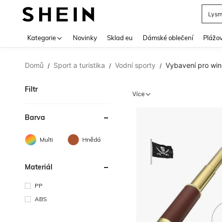
Lys
Use up 
Kategorie
Novinky
Sklad eu
Dámské oblečení
Plážov
Domů
Sport a turistika
Vodní sporty
Vybavení pro win
/
/
/
Filtr
Více
Barva
Multi
Hnědá
Materiál
PP
ABS