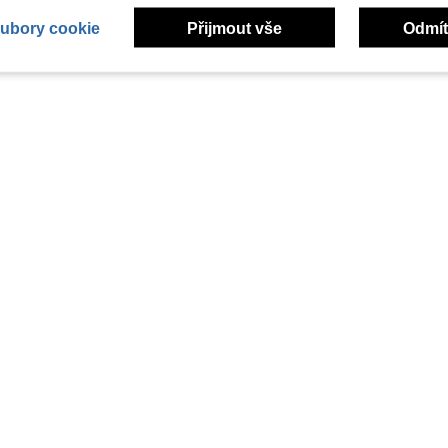
ubory cookie
Přijmout vše
Odmít