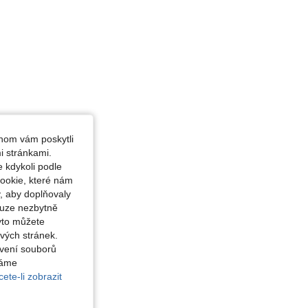
hom vám poskytli
i stránkami.
 kdykoli podle
ookie, které nám
, aby doplňovaly
ouze nezbytně
yto můžete
vých stránek.
avení souborů
váme
ete-li zobrazit