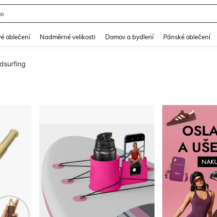
mo
and down arrow keys to navigate search Nedávno hledané and Objevování při hle
é oblečení
Nadměrné velikosti
Domov a bydlení
Pánské oblečení
dsurfing