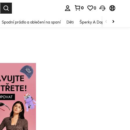
0
0
dání. Press Enter to select.
Spodní prádlo a oblečení na spaní
Děti
Šperky A Doplňky
Krása a