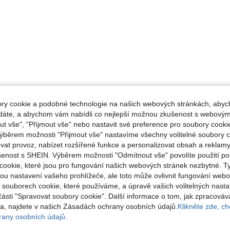
y cookie a podobné technologie na našich webových stránkách, abyc
ádáte, a abychom vám nabídli co nejlepší možnou zkušenost s webovým
 vše", "Přijmout vše" nebo nastavit své preference pro soubory cookie
ýběrem možnosti "Přijmout vše" nastavíme všechny volitelné soubory c
vat provoz, nabízet rozšířené funkce a personalizovat obsah a reklamy
šenost s SHEIN. Výběrem možnosti "Odmítnout vše" povolíte použití p
cookie, které jsou pro fungování našich webových stránek nezbytné. T
ou nastavení vašeho prohlížeče, ale toto může ovlivnit fungování webo
o souborech cookie, které používáme, a úpravě vašich volitelných nast
části "Spravovat soubory cookie". Další informace o tom, jak zpracová
, najdete v našich Zásadách ochrany osobních údajů.
Klikněte zde, chc
any osobních údajů.