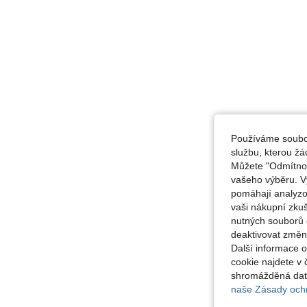
Používáme soubor
službu, kterou ž
Můžete "Odmítnout
vašeho výběru. V
pomáhají analyzo
vaši nákupní zku
nutných souborů 
deaktivovat změn
Další informace 
cookie najdete v 
shromážděná data
naše Zásady ochr