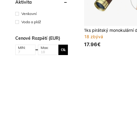
Aktivita
Venkovní
Voda a pláž
18 zbývá
Cenové Rozpětí (EUR)
17.96€
MIN:
Max:
Ok