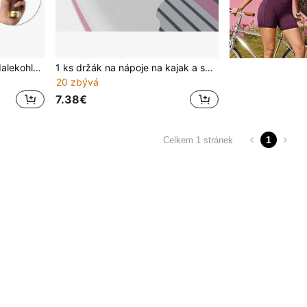
1ks pirátský monokulární dalekohled, retro teleskopický styl, 25x30 s vysokým zvětšením, vysoký seznam, venkovní miniaturní, kompaktní a přenosný, objektiv 30 mm, okulár 12 mm (na Vánoce/jako dárek), plážové nezbytnosti, plážové doplňky, plovák do bazénu
1 ks držák na nápoje na kajak a surfboard – vyroben z odolného PP materiálu, voděodolný, dostupný v jasně modré, růžové a černé barvě – ideální pro všechna paddleboarda, příslušenství na kajak
20 zbývá
7.38€
1
Celkem 1 stránek