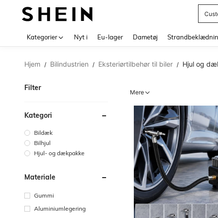
Cust
Use up 
Kategorier
Nyt i
Eu-lager
Dametøj
Strandbeklædni
Hjem
Bilindustrien
Eksteriørtilbehør til biler
Hjul og dæ
/
/
/
Filter
Mere
Kategori
Bildæk
Bilhjul
Hjul- og dækpakke
Materiale
Gummi
Aluminiumlegering