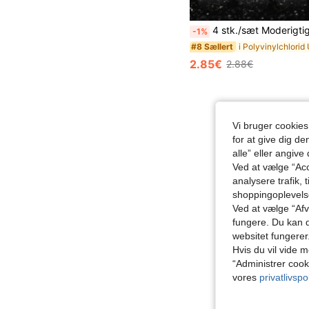
4 stk./sæt Moderigtige dækventilhætter til bil og motorcykel, skinnende kunstige diamanter, støvtætte køre
-1%
#8 Sællert
2.85€
2.88€
Vi bruger cookies
for at give dig de
alle” eller angive
Ved at vælge “Acc
analysere trafik, 
shoppingoplevel
Ved at vælge “Afvi
fungere. Du kan d
websitet fungerer
Hvis du vil vide m
“Administrer cook
vores
privatlivspol