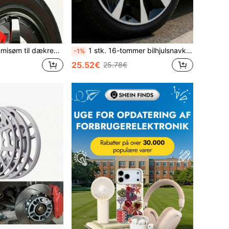
ngeløse dækreparation (20 korte + 20 lange), velegnet til biler, motorcykler, elbiler, giver et ikke-destruktivt og hurtigt dækreparationsværktøj.
1 stk. 16-tommer bilhjulsnavkapsel lavet af PP-plast, velegnet til at dekorere hjulets udseende, fås i flere farver
-1%
25.52€
25.78€