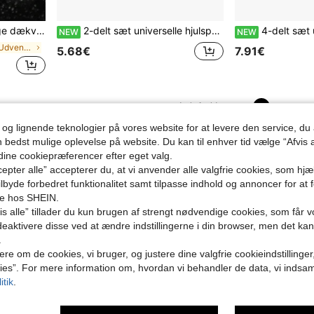
tøjsfælge, biltilbehør, dækventildæksler
2-delt sæt universelle hjulspacere 3 mm/5 mm/8 mm/10 mm med navcentrering til bredere sporvidde og ET-justering – kompatible med de fleste biler (højkvalitetslegering)
4-delt sæt universelle hjulspacere 3 mm/5 mm/8 mm/10 mm med na
NEW
NEW
i Polyvinylchlorid Udvendige dekorative tilbehør
5.68€
7.91€
1
I alt 1 sider
 og lignende teknologier på vores website for at levere den service, 
n bedst mulige oplevelse på website. Du kan til enhver tid vælge “Afvis a
 dine cookiepræferencer efter eget valg.
epter alle” accepterer du, at vi anvender alle valgfrie cookies, som hj
tilbyde forbedret funktionalitet samt tilpasse indhold og annoncer for at 
se hos SHEIN.
s alle” tillader du kun brugen af strengt nødvendige cookies, som får vo
eaktivere disse ved at ændre indstillingerne i din browser, men det ka
.
ere om de cookies, vi bruger, og justere dine valgfrie cookieindstillinge
ies”. For mere information om, hvordan vi behandler de data, vi indsa
itik
.