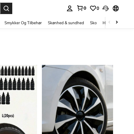
0
0
Enter to select.
Smykker Og Tilbehør
Skønhed & sundhed
Sko
Hjem Tekstiler