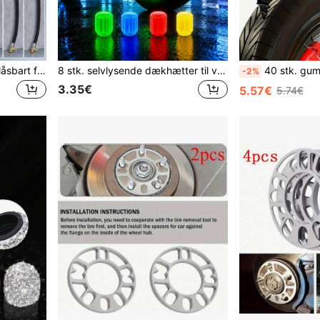
Adapter til bildækpumpe, låsbart forlængerslange til luftnippel, flettet luftpumpeslange, twist-on til lock-on hurtigkobling til dæknippel, Schrader-ventil med fin gevind, med/uden udluftningsventil, luftkompressor-tilbehør til bil, motorcykel og cykel
8 stk. selvlysende dækhætter til ventilstemme, lysende ventilstemmehætter, velegnet til biler, motorcykler og cykler, hjuldekorations-tilbehør, kørelyseffekt, essentielle biltilbehør
40 stk. gummisøm til dækreparation, dækreparationsmøtrikker, gummisøm til hurtig dækreparation og søm til sla
-2%
3.35€
5.57€
5.74€