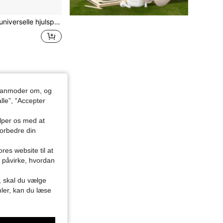
vcentrerede adaptere til bredere sporvidde og ET-justering, kompatible med de fleste biler
du anmoder om, og
lle”, “Accepter
ælper os med at
forbedre din
res website til at
n påvirke, hvordan
r, skal du vælge
mler, kan du læse