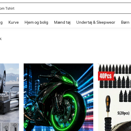
om Tshirt
and down arrow keys to navigate search Senest søgte and Søgediscovery. Press 
ng
Kurve
Hjem og bolig
Mænd tøj
Undertøj & Sleepwear
Børn
k