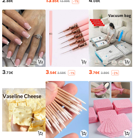
2
13
4
.88€
.85€
.08€
13.99€
-1%
3
3
3
.73€
.54€
.76€
3.58€
3.86€
-1%
-2%