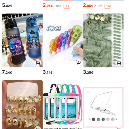
5
2
2
.82€
.95€
.95€
2.98€
2.98€
-1%
-1%
7
3
3
.24€
.74€
.25€