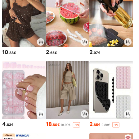
10
2
2
.88€
.65€
.97€
4
18
2
.83€
.80€
.85€
18.99€
2.88€
-1%
-1%