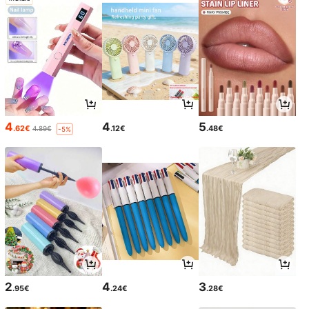
4
4
5
.62€
.12€
.48€
4.89€
-5%
2
4
3
.95€
.24€
.28€