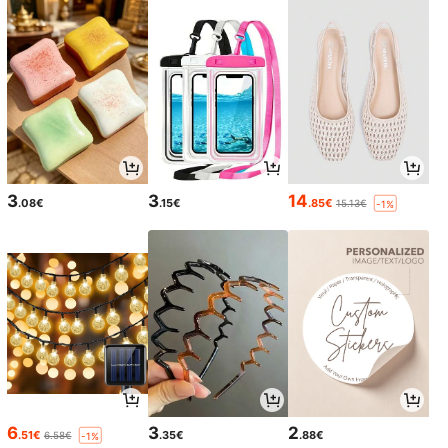
3
3
14
.08€
.15€
.85€
15.13€
-1%
6
3
2
.51€
.35€
.88€
6.58€
-1%