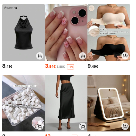
8
3
9
.41€
.84€
.49€
3.88€
-1%