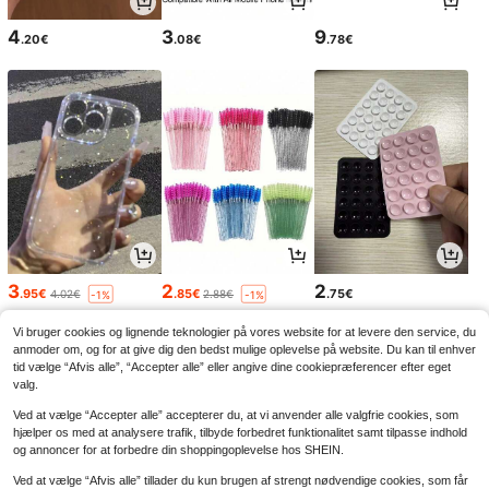
4
3
9
.20€
.08€
.78€
3
2
2
.95€
.85€
.75€
4.02€
2.88€
-1%
-1%
Vi bruger cookies og lignende teknologier på vores website for at levere den service, du
anmoder om, og for at give dig den bedst mulige oplevelse på website. Du kan til enhver
tid vælge “Afvis alle”, “Accepter alle” eller angive dine cookiepræferencer efter eget
valg.
Ved at vælge “Accepter alle” accepterer du, at vi anvender alle valgfrie cookies, som
hjælper os med at analysere trafik, tilbyde forbedret funktionalitet samt tilpasse indhold
og annoncer for at forbedre din shoppingoplevelse hos SHEIN.
Ved at vælge “Afvis alle” tillader du kun brugen af strengt nødvendige cookies, som får