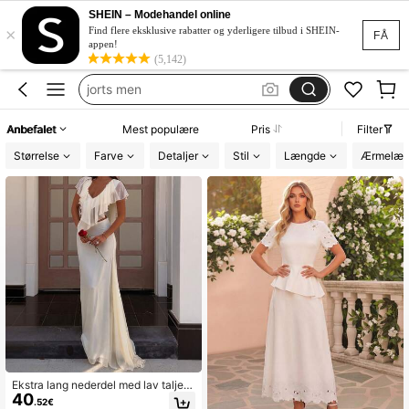
bikini
SHEIN – Modehandel online
×
women swimming wear
Find flere eksklusive rabatter og yderligere tilbud i SHEIN-
FÅ
appen!
missguided
(5,142)
jorts men
squishy
Anbefalet
Mest populære
Pris
Filter
bikini
Størrelse
Farve
Detaljer
Stil
Længde
Ærmelæn
women swimming wear
Ekstra lang nederdel med lav talje o
40
g slank pasform, enkel og elegant st
.52€