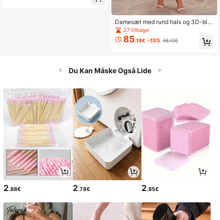
il, hvid bryllupskjole
Damesæt med rund hals og 3D-blo
msterdekoration i top og nederdel,
27 tilbage
moderigtigt date-outfit
85
.18€
-13%
98.10€
Du Kan Måske Også Lide
2
2
2
.88€
.78€
.85€