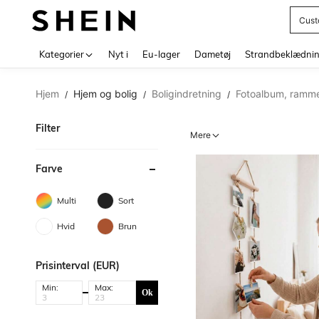
Foot
Use up 
Kategorier
Nyt i
Eu-lager
Dametøj
Strandbeklædni
Hjem
Hjem og bolig
Boligindretning
Fotoalbum, ramme
/
/
/
Filter
Mere
Farve
Multi
Sort
Hvid
Brun
Prisinterval (EUR)
Min:
Max:
Ok