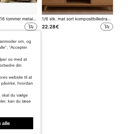
2D fladt 1 stk. 4x16 tommer metalskilt - romantisk krusedullestil "Venlighed" vægkunst, blødt pastel blomsterdesign, velegnet til café, hjem og kontorindretning - holdbart 2D fladt print, let og nem at hænge op, charmerende design, perfekt værelsesindretning
1/6 stk. mat sort kompositbilledramme-vægdisplay-sæt, slank smal kant, væghængt rammesæt med kun collage-rammekomponenter, minimalistisk ren sort kombinationsramme, velegnet til strand, solnedgang, rejse, par- og familieportrætfotos, neutral moderne æstetisk dekoration, velegnet til stue, sofa-baggrund, entré, lejlighed, feriemindevæg, velegnet til rejseelskere, par og indflytterfest
22.28€
du anmoder om, og
lle”, “Accepter
ælper os med at
forbedre din
res website til at
n påvirke, hvordan
r, skal du vælge
mler, kan du læse
 alle