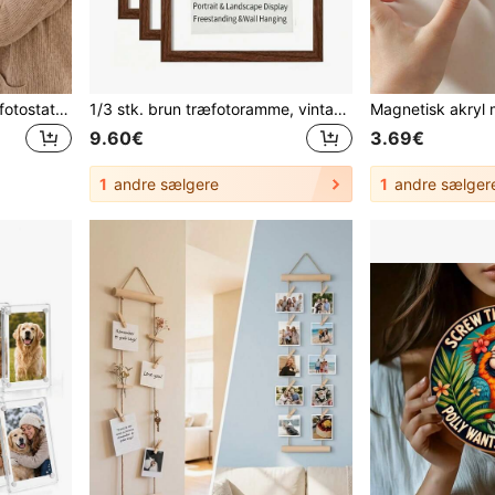
1 sæt træ væghængende fotostativ, inkluderer ophængssnor og klemmer; multifoto-displaystativ; ingen boring påkrævet; pladsbesparende; egnet til kollegieværelse, soveværelse, skrivebord og vægdekoration
1/3 stk. brun træfotoramme, vintage brun rektangulær glat poleret dekorativ fotoramme, A4/A3 størrelse valgfri, velegnet til hjem, soveværelse, stue, skrivebord og vægdekoration
9.60€
3.69€
1
andre sælgere
1
andre sælger