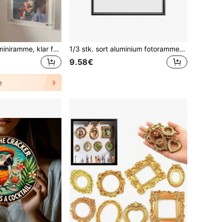
Magnetisk akryl miniramme, klar fotoholder til 3 tommer Polaroid- og Kpop-fotokort, gør-det-selv-vægfotoboks og køleskabsmagnetdekoration, displaystativ uden boremaskine til hjemmet og kontoret
1/3 stk. sort aluminium fotoramme 30x40 cm, plakatramme A4, certifikatramme A3, stor fotoramme i minimalistisk stil, sort rektangulær billedramme til væg- og bordopstilling, til dimission, boligindretning, bryllup og fest
9.58€
e