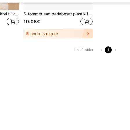
1 stk. spejlklistermærke i akryl til væggen – multifunktionelt vægdekorationsspejl, velegnet til stue, soveværelse, badeværelse og hjemmet, reflekterende vægkunst, rumrenovering, boligindretning, fars dagsgave, 4. juli-dekoration, sommerdekoration
6-tommer sød perlebesat plastik fotoramme, yndig skrivebordsfotorammedisplay, dekorativ rammestativ, boligindretning
10.08€
5
andre sælgere
1
I alt 1 sider