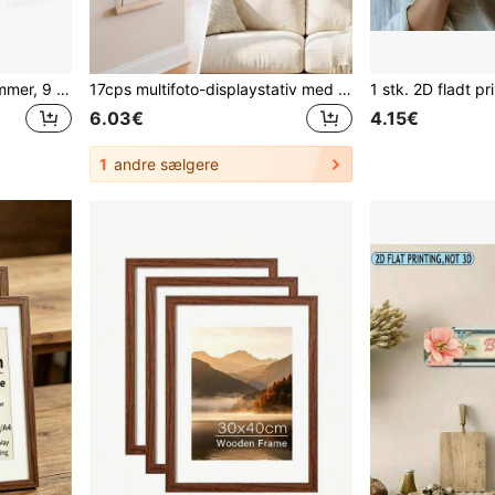
10 stk. magnetiske fotorammer, 9 x 13 cm (3,5 x 5 tommer), køleskabsmagnet-fotoklips, boligindretningsgave, fotoopstilling til køleskab og skrivebord, dobbeltfunktionel magnetisk køleskabsmagnet og fotostativ til skrivebord
17cps multifoto-displaystativ med træklemmer, ophængssnor i træ til fotos uden behov for boring, pladsbesparende til kollegieværelse, soveværelse, skrivebord og vægdekoration
6.03€
4.15€
1
andre sælgere