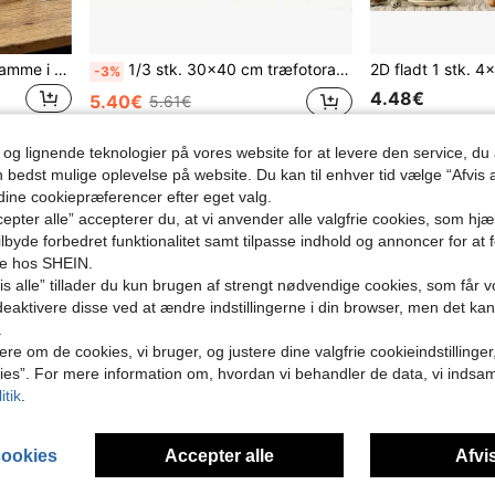
1/3 stk. brun vintage fotoramme i træ A4/A3, rektangulær glat poleret dekorativ fotoramme, egnet til hjem/soveværelse/stue/skrivebord, kan stå eller hænges på væggen som vægdekoration
1/3 stk. 30x40 cm træfotoramme, klassisk vintage træfotoramme, 30x40 cm A4 A3, vintage brun rektangulær glat poleret dekorativ fotoramme, velegnet til hjem, soveværelse, stue, skrivebord og vægdekoration
-3%
4.48€
5.40€
5.61€
1
andre sælgere
 og lignende teknologier på vores website for at levere den service, 
n bedst mulige oplevelse på website. Du kan til enhver tid vælge “Afvis a
 dine cookiepræferencer efter eget valg.
epter alle” accepterer du, at vi anvender alle valgfrie cookies, som hj
tilbyde forbedret funktionalitet samt tilpasse indhold og annoncer for at 
se hos SHEIN.
s alle” tillader du kun brugen af strengt nødvendige cookies, som får vo
eaktivere disse ved at ændre indstillingerne i din browser, men det ka
.
ere om de cookies, vi bruger, og justere dine valgfrie cookieindstillinge
ies”. For mere information om, hvordan vi behandler de data, vi indsa
itik
.
cookies
Accepter alle
Afvis