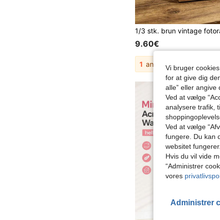
9.60€
1
andre sælgere
Vi bruger cookies
for at give dig de
alle” eller angive
Ved at vælge “Acc
analysere trafik, 
shoppingoplevel
Ved at vælge “Afvi
fungere. Du kan d
websitet fungerer
Hvis du vil vide m
“Administrer cook
vores
privatlivspol
Administrer 