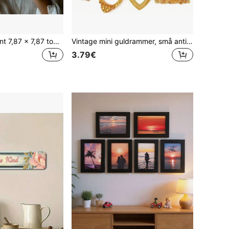
1 stk. 2D fladt print 7,87 x 7,87 tommer metalskilt i jern til rumindretning, vintage metalskilt med papegøje og cocktail "Never Mind The Cookies, Polly Wants A Cocktail" – sjov vægdekoration til hjem, bar og garage
Vintage mini guldrammer, små antikke billedrammer i guldharpiks til dukkehuse i skala 1:12, assorterede ovale og rektangulære miniaturerammer til DIY-håndværk, lille vægkunstdekoration
3.79€