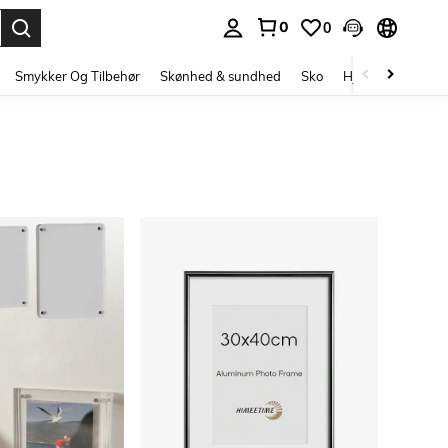
0
0
Enter to select.
Smykker Og Tilbehør
Skønhed & sundhed
Sko
Hjem Tekstiler